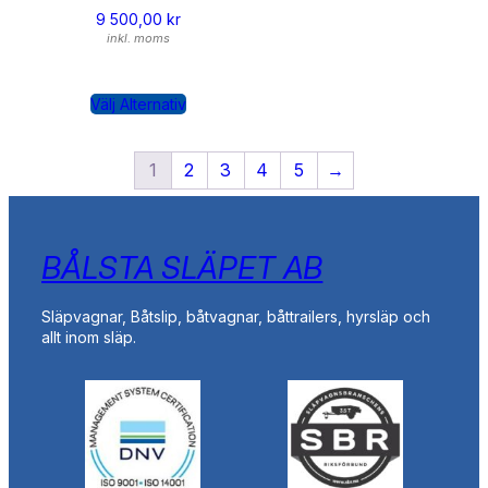
9 500,00
kr
inkl. moms
Välj Alternativ
1
2
3
4
5
→
BÅLSTA SLÄPET AB
Släpvagnar, Båtslip, båtvagnar, båttrailers, hyrsläp och
allt inom släp.