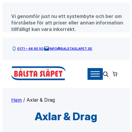
Hoppa
till
Vi genomför just nu ett systembyte och ber om
innehåll
förståelse för att priser eller annan information
tillfälligt kan vara inkorrekt.
0171 – 46 80 50
INFO@BALSTASLAPET.SE
Hem
/ Axlar & Drag
Axlar & Drag