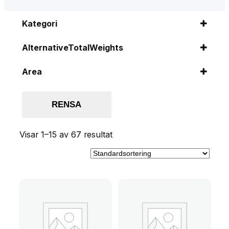
Kategori
Axlar KNOTT
(3)
AlternativeTotalWeights
Bromsade
(17)
Ändradlinda20140919
(1)
Area
1000 kg
(6)
0
(38)
1350 kg
(6)
0.000000
(29)
RENSA
1500 kg
(5)
1800 kg
(5)
Visar 1–15 av 67 resultat
850 kg
(2)
Obromsade
(3)
Nav
(3)
Påskjutsbromsar
(17)
KNOTT
(10)