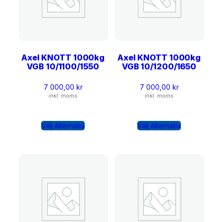
KF13-E GF
(10)
KF17-E GF
(1)
KF27-B GF
(6)
KFG30-A GF
Axel KNOTT 1000kg
Axel KNOTT 1000kg
(5)
VGB 10/1100/1550
VGB 10/1200/1650
KFG35-D GF
(8)
7 000,00
kr
7 000,00
kr
Kulkopplingar
(6)
inkl. moms
inkl. moms
Svängningsdämpare
(5)
Välj Alternativ
Välj Alternativ