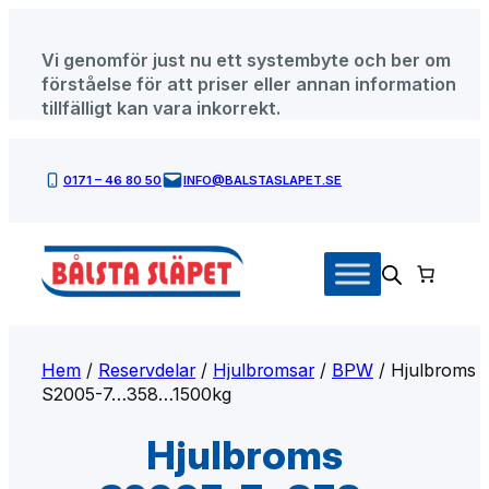
Hoppa
till
Vi genomför just nu ett systembyte och ber om
innehåll
förståelse för att priser eller annan information
tillfälligt kan vara inkorrekt.
0171 – 46 80 50
INFO@BALSTASLAPET.SE
Hem
/
Reservdelar
/
Hjulbromsar
/
BPW
/ Hjulbroms
S2005-7…358…1500kg
Hjulbroms