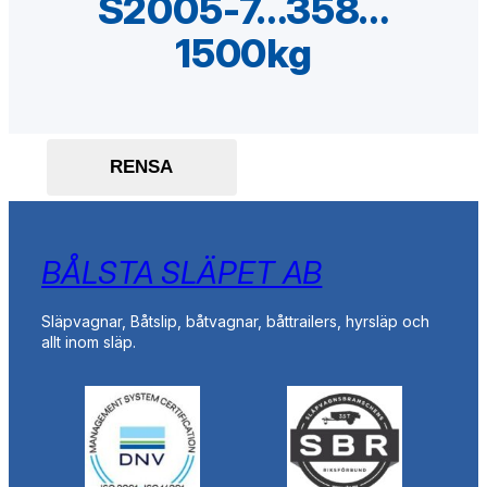
S2005-7…358…
1500kg
RENSA
BÅLSTA SLÄPET AB
Släpvagnar, Båtslip, båtvagnar, båttrailers, hyrsläp och
allt inom släp.