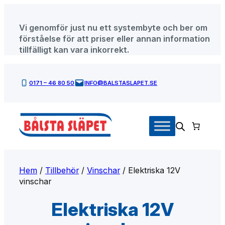
Hoppa
till
Vi genomför just nu ett systembyte och ber om
innehåll
förståelse för att priser eller annan information
tillfälligt kan vara inkorrekt.
0171 – 46 80 50
INFO@BALSTASLAPET.SE
Hem
/
Tillbehör
/
Vinschar
/ Elektriska 12V
vinschar
Elektriska 12V