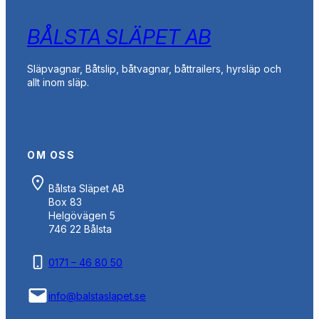
BÅLSTA SLÄPET AB
Släpvagnar, Båtslip, båtvagnar, båttrailers, hyrsläp och
allt inom släp.
OM OSS
Bålsta Släpet AB
Box 83
Helgövägen 5
746 22 Bålsta
0171 – 46 80 50
info@balstaslapet.se