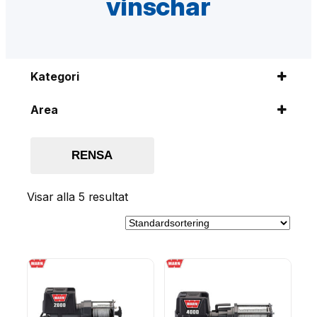
vinschar
Kategori
Vinschar
(5)
Area
Elektriska 12V vinschar
(5)
0
(5)
RENSA
Visar alla 5 resultat