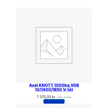
g
d
Axel KNOTT 1000kg VGB
10/1400/1850 V-tät
7 375,00
kr
inkl. moms
Välj Alternativ