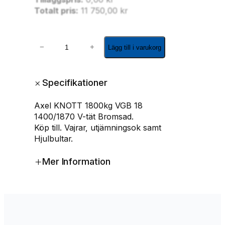
Totalt pris:
11 750,00
kr
A
−
+
Lägg till i varukorg
x
e
l
+
Specifikationer
K
N
Axel KNOTT 1800kg VGB 18
O
1400/1870 V-tät Bromsad.
T
Köp till. Vajrar, utjämningsok samt
T
Hjulbultar.
1
8
+
Mer Information
0
0
k
g
V
G