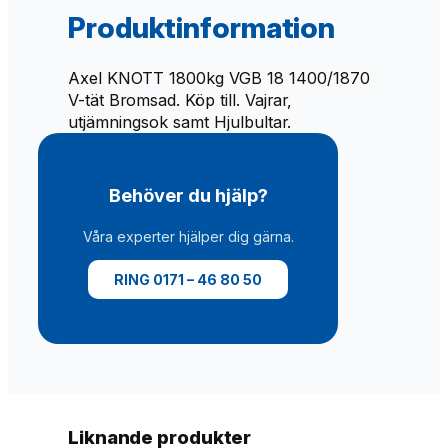
B
Produktinformation
1
8
/
Axel KNOTT 1800kg VGB 18 1400/1870
1
V-tät Bromsad. Köp till. Vajrar,
4
utjämningsok samt Hjulbultar.
0
0
/
Behöver du hjälp?
1
8
Våra experter hjälper dig gärna.
7
0
RING 0171 – 46 80 50
V
-
t
ä
t
m
ä
Liknande produkter
n