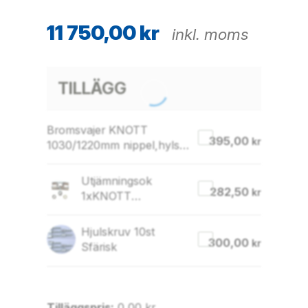
11 750,00
kr
inkl. moms
TILLÄGG
Bromsvajer KNOTT
395,00
kr
1030/1220mm nippel,hylsa
18mm & hatt
Utjämningsok
282,50
kr
1xKNOTT
(Singelaxel) sats
Hjulskruv 10st
300,00
kr
Sfärisk
Tilläggspris:
0,00
kr