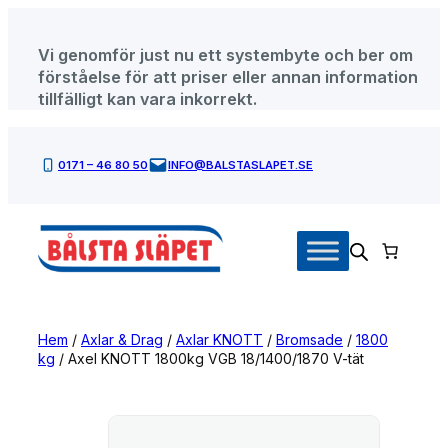
Hoppa
till
Vi genomför just nu ett systembyte och ber om
innehåll
förståelse för att priser eller annan information
tillfälligt kan vara inkorrekt.
0171 – 46 80 50
INFO@BALSTASLAPET.SE
Hem
/
Axlar & Drag
/
Axlar KNOTT
/
Bromsade
/
1800
kg
/ Axel KNOTT 1800kg VGB 18/1400/1870 V-tät