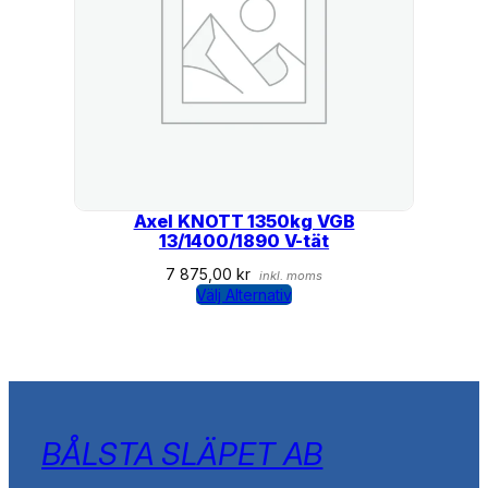
Axel KNOTT 1350kg VGB
13/1400/1890 V-tät
7 875,00
kr
inkl. moms
Välj Alternativ
BÅLSTA SLÄPET AB