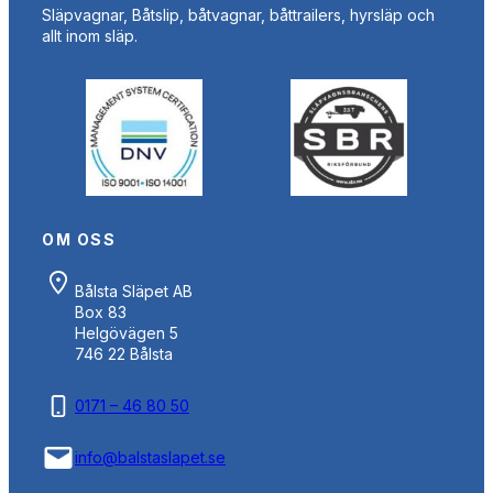
Släpvagnar, Båtslip, båtvagnar, båttrailers, hyrsläp och
allt inom släp.
OM OSS
Bålsta Släpet AB
Box 83
Helgövägen 5
746 22 Bålsta
0171 – 46 80 50
info@balstaslapet.se