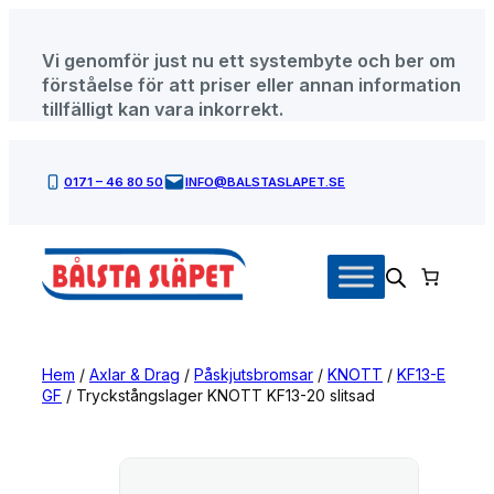
Hoppa
till
Vi genomför just nu ett systembyte och ber om
innehåll
förståelse för att priser eller annan information
tillfälligt kan vara inkorrekt.
0171 – 46 80 50
INFO@BALSTASLAPET.SE
Hem
/
Axlar & Drag
/
Påskjutsbromsar
/
KNOTT
/
KF13-E
GF
/ Tryckstångslager KNOTT KF13-20 slitsad