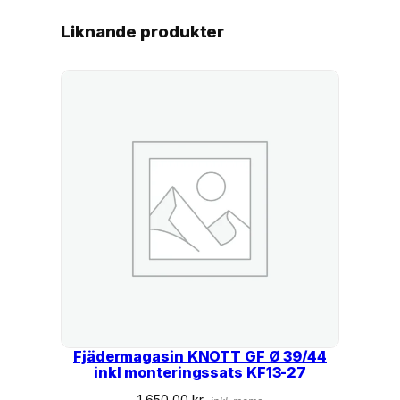
g
d
Liknande produkter
Fjädermagasin KNOTT GF Ø 39/44
inkl monteringssats KF13-27
1 650,00
kr