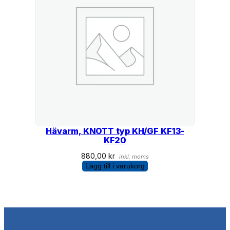
Hävarm, KNOTT typ KH/GF KF13-
KF20
880,00
kr
inkl. moms
Lägg till i varukorg