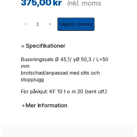
375,00
kr
inkl. moms
T
−
+
Lägg till i varukorg
r
y
c
+
Specifikationer
k
s
Bussningssats Ø 45,1/ yØ 50,3 / L=50
t
mm
å
brotschad/anpassad med slits och
n
stopplugg
g
s
För påskjut: KF 10 t o m 20 (sent utf.)
l
a
+
Mer Information
g
e
r
K
N