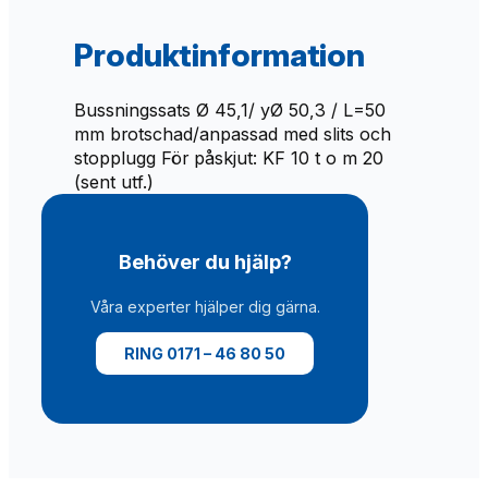
O
T
Produktinformation
T
K
Bussningssats Ø 45,1/ yØ 50,3 / L=50
F
mm brotschad/anpassad med slits och
1
stopplugg För påskjut: KF 10 t o m 20
3
(sent utf.)
-
2
0
s
Behöver du hjälp?
l
i
Våra experter hjälper dig gärna.
t
s
RING 0171 – 46 80 50
a
d
m
ä
n