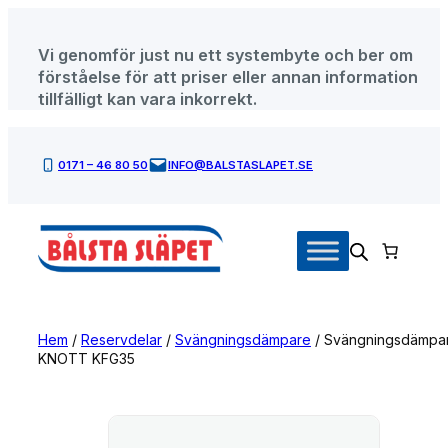
Hoppa
till
Vi genomför just nu ett systembyte och ber om
innehåll
förståelse för att priser eller annan information
tillfälligt kan vara inkorrekt.
0171 – 46 80 50
INFO@BALSTASLAPET.SE
Hem
/
Reservdelar
/
Svängningsdämpare
/ Svängningsdämpa
KNOTT KFG35