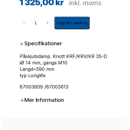
1 325,00
kr
inkl. moms
S
−
+
Lägg till i varukorg
v
ä
n
+
Specifikationer
g
n
Påskjutsdämp. Knott KRF/KRV/KR 35-D
i
iØ 14 mm, gänga M10
n
Längd=590 mm
g
typ Longlife
s
d
87003609 /87003613
ä
m
+
Mer Information
p
a
r
e
K