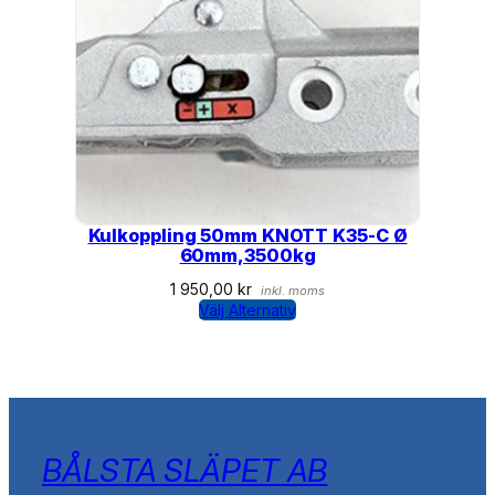
Kulkoppling 50mm KNOTT K35-C Ø
60mm,3500kg
1 950,00
kr
inkl. moms
Välj Alternativ
BÅLSTA SLÄPET AB