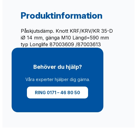
N
O
Produktinformation
T
T
Påskjutsdämp. Knott KRF/KRV/KR 35-D
K
iØ 14 mm, gänga M10 Längd=590 mm
F
typ Longlife 87003609 /87003613
G
3
5
m
Behöver du hjälp?
ä
n
Våra experter hjälper dig gärna.
g
d
RING 0171 – 46 80 50