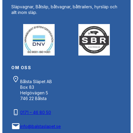
Släpvagnar, Båtslip, båtvagnar, båttrailers, hyrsläp och
allt inom släp.
OM OSS
Bålsta Släpet AB
Box 83
Helgövägen 5
746 22 Bålsta
0171 – 46 80 50
info@balstaslapet.se