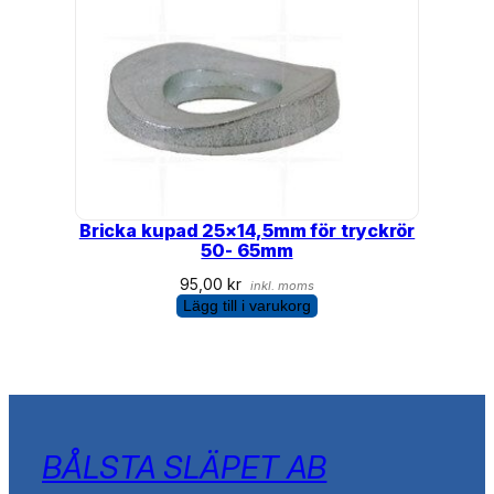
Bricka kupad 25×14,5mm för tryckrör
50- 65mm
95,00
kr
inkl. moms
Lägg till i varukorg
BÅLSTA SLÄPET AB