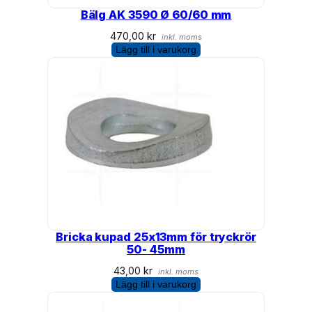
Bälg AK 3590 Ø 60/60 mm
470,00
kr
inkl. moms
Lägg till i varukorg
Bricka kupad 25x13mm för tryckrör
50- 45mm
43,00
kr
inkl. moms
Lägg till i varukorg