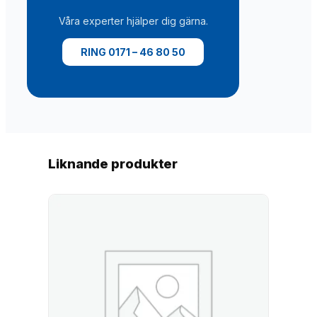
d
Våra experter hjälper dig gärna.
RING 0171 – 46 80 50
Liknande produkter