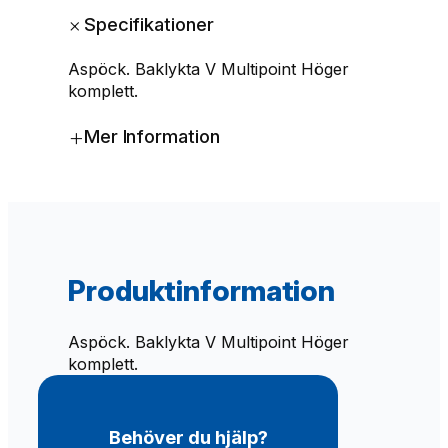
l
+
Specifikationer
y
k
Aspöck. Baklykta V Multipoint Höger
t
komplett.
a
H
+
Mer Information
M
u
l
t
i
p
o
Produktinformation
i
n
t
Aspöck. Baklykta V Multipoint Höger
V
komplett.
m
ä
n
Behöver du hjälp?
g