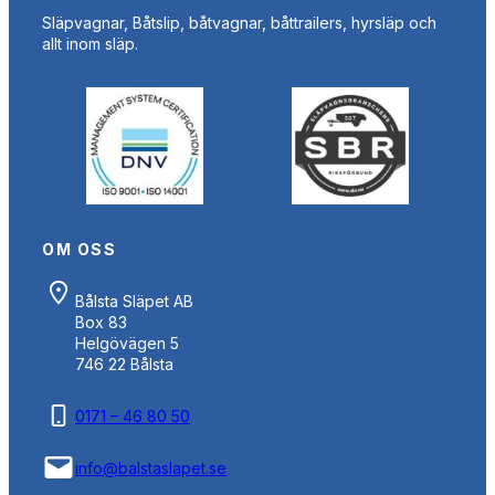
Släpvagnar, Båtslip, båtvagnar, båttrailers, hyrsläp och
allt inom släp.
OM OSS
Bålsta Släpet AB
Box 83
Helgövägen 5
746 22 Bålsta
0171 – 46 80 50
info@balstaslapet.se