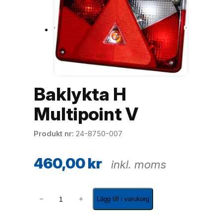
Baklykta H
Multipoint V
Produkt nr
24-8750-007
460,00
kr
inkl. moms
B
−
+
Lägg till i varukorg
a
k