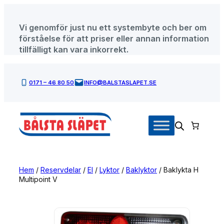
Hoppa
till
Vi genomför just nu ett systembyte och ber om
innehåll
förståelse för att priser eller annan information
tillfälligt kan vara inkorrekt.
0171 – 46 80 50
INFO@BALSTASLAPET.SE
Hem
/
Reservdelar
/
El
/
Lyktor
/
Baklyktor
/ Baklykta H
Multipoint V