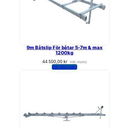
9m Båtslip För båtar 5-7m & max
1200kg
44 500,00
kr
inkl. moms
Välj Alternativ