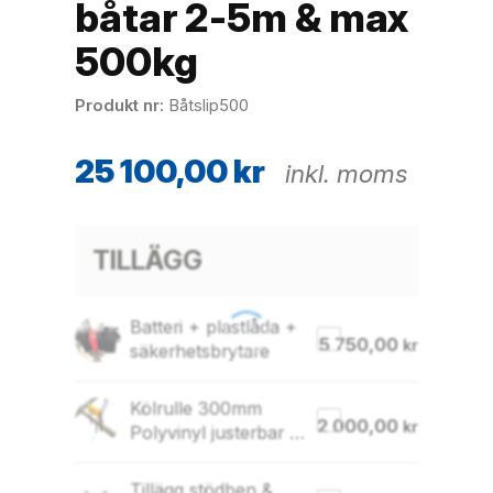
båtar 2-5m & max
500kg
Produkt nr
Båtslip500
25 100,00
kr
inkl. moms
TILLÄGG
Batteri + plastlåda +
5 750,00
kr
säkerhetsbrytare
Kölrulle 300mm
2 000,00
kr
Polyvinyl justerbar &
balk (Båtslip 5-800)
Tillägg stödben &