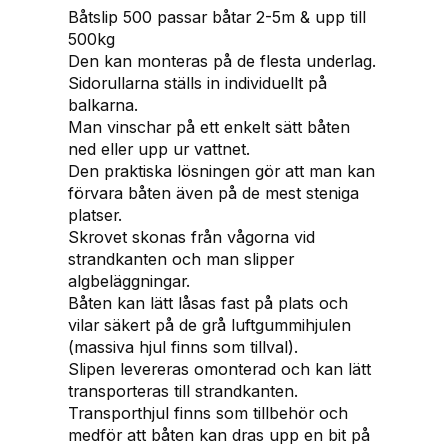
Båtslip 500 passar båtar 2-5m & upp till
l
500kg
i
Den kan monteras på de flesta underlag.
p
Sidorullarna ställs in individuellt på
f
balkarna.
ö
Man vinschar på ett enkelt sätt båten
r
ned eller upp ur vattnet.
b
Den praktiska lösningen gör att man kan
å
förvara båten även på de mest steniga
t
platser.
a
Skrovet skonas från vågorna vid
r
strandkanten och man slipper
2
algbeläggningar.
-
Båten kan lätt låsas fast på plats och
5
vilar säkert på de grå luftgummihjulen
m
(massiva hjul finns som tillval).
&
Slipen levereras omonterad och kan lätt
m
transporteras till strandkanten.
a
Transporthjul finns som tillbehör och
x
medför att båten kan dras upp en bit på
5