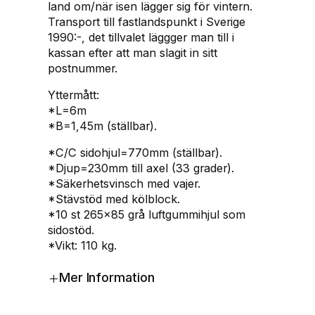
land om/när isen lägger sig för vintern.
0
Transport till fastlandspunkt i Sverige
0
1990:-, det tillvalet läggger man till i
k
kassan efter att man slagit in sitt
g
postnummer.
m
ä
Yttermått:
n
*L=6m
g
*B=1,45m (ställbar).
d
*C/C sidohjul=770mm (ställbar).
*Djup=230mm till axel (33 grader).
*Säkerhetsvinsch med vajer.
*Stävstöd med kölblock.
*10 st 265×85 grå luftgummihjul som
sidostöd.
*Vikt: 110 kg.
+
Mer Information