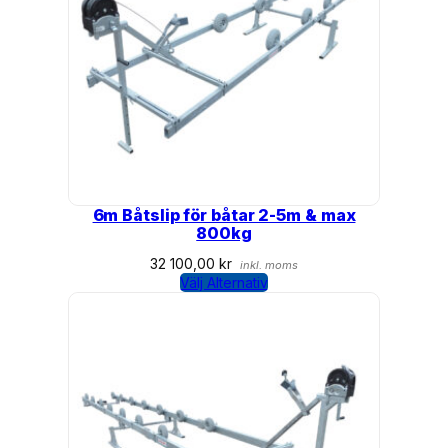
6m Båtslip för båtar 2-5m & max
800kg
32 100,00
kr
inkl. moms
Välj Alternativ