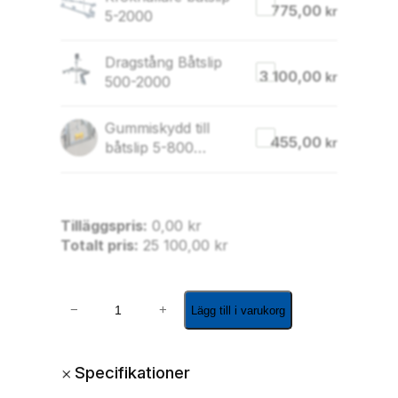
775,00
kr
5-2000
Dragstång Båtslip
3 100,00
kr
500-2000
Gummiskydd till
455,00
kr
båtslip 5-800
75x30mm
gummi/par
Tilläggspris:
0,00
kr
Totalt pris:
25 100,00
kr
6
−
+
Lägg till i varukorg
m
B
å
+
Specifikationer
t
s