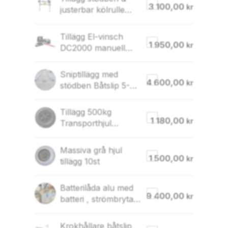
3 100,00
kr
justerbar kölrulle
Båtslip 5-800
Tillägg El-vinsch
1 950,00
kr
DC2000 manuell
vinsch utgår
Sniptillägg med
4 600,00
kr
stödben Båtslip 5-
800
Tillägg 500kg
1 180,00
kr
Transporthjul
4.00×8″ 4-lager
Båtslip par
Massiva grå hjul
1 500,00
kr
tillägg 10st
Batterilåda alu med
9 400,00
kr
batteri , strömbrytare
, 500x370x250mm
Krokhållare båtslip