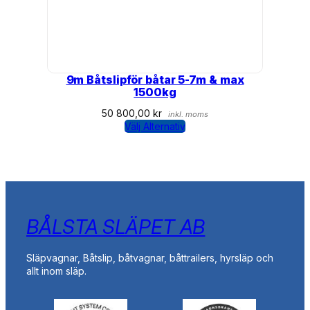
9m Båtslipför båtar 5-7m & max
1500kg
50 800,00
kr
inkl. moms
Välj Alternativ
BÅLSTA SLÄPET AB
Släpvagnar, Båtslip, båtvagnar, båttrailers, hyrsläp och
allt inom släp.