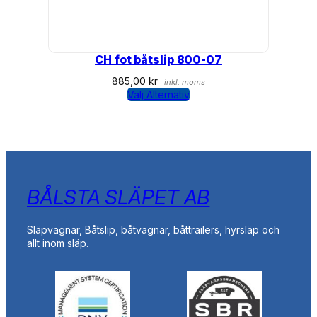
CH fot båtslip 800-07
885,00
kr
inkl. moms
Välj Alternativ
BÅLSTA SLÄPET AB
Släpvagnar, Båtslip, båtvagnar, båttrailers, hyrsläp och
allt inom släp.