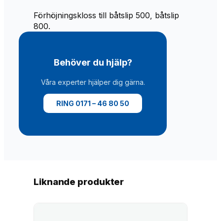
m
m
Förhöjningskloss till båtslip 500, båtslip
ä
800.
n
g
d
Behöver du hjälp?
Våra experter hjälper dig gärna.
RING 0171 – 46 80 50
Liknande produkter