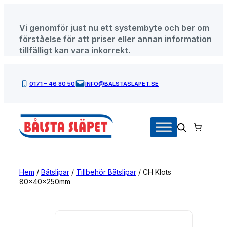
Hoppa
till
Vi genomför just nu ett systembyte och ber om
innehåll
förståelse för att priser eller annan information
tillfälligt kan vara inkorrekt.
0171 – 46 80 50
INFO@BALSTASLAPET.SE
Hem
/
Båtslipar
/
Tillbehör Båtslipar
/ CH Klots
80x40x250mm