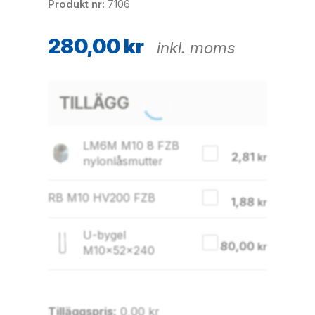
Produkt nr
7106
280,00
kr
inkl. moms
TILLÄGG
LM6M M10 8 FZB
2,81
kr
nylonlåsmutter
RB M10 HV200 FZB
1,88
kr
U-bygel
80,00
kr
M10x52x240
Tilläggspris:
0,00
kr