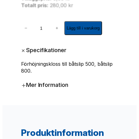
Totalt pris:
280,00
kr
C
−
+
Lägg till i varukorg
H
K
l
+
Specifikationer
o
t
Förhöjningskloss till båtslip 500, båtslip
s
800.
8
0
+
Mer Information
x
4
0
x
2
5
0
Produktinformation
m