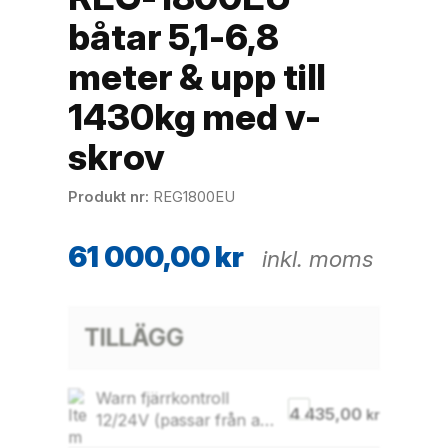
båtar 5,1-6,8
meter & upp till
1430kg med v-
skrov
Produkt nr
REG1800EU
61 000,00
kr
inkl. moms
TILLÄGG
Warn fjärrkontroll
4 435,00
kr
12/24V (passar från art
94000)