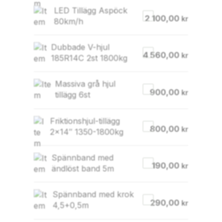
LED Tillägg Aspöck
2 100,00
kr
80km/h
Dubbade V-hjul
4 560,00
kr
185R14C 2st 1800kg
Massiva grå hjul
900,00
kr
tillägg 6st
Friktionshjul-tillägg
800,00
kr
2×14″ 1350-1800kg
Spännband med
190,00
kr
ändlöst band 5m
Spännband med krok
290,00
kr
4,5+0,5m