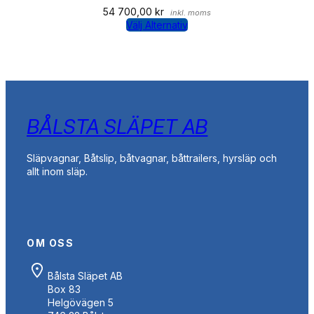
54 700,00
kr
inkl. moms
Välj Alternativ
BÅLSTA SLÄPET AB
Släpvagnar, Båtslip, båtvagnar, båttrailers, hyrsläp och
allt inom släp.
OM OSS
Bålsta Släpet AB
Box 83
Helgövägen 5