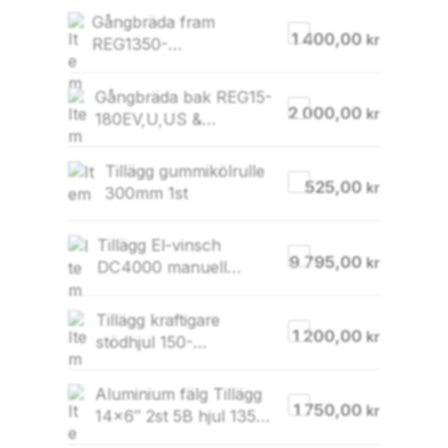
Gångbräda fram
1 400,00
kr
REG1350-
1800,LGF1250-
1600,REG&LGF3000
Gångbräda bak REG15-
FV,U,US
2 000,00
kr
180EV,U,US &
LGF1600U,US
Tillägg gummikölrulle
525,00
kr
300mm 1st
Tillägg El-vinsch
9 795,00
kr
DC4000 manuell
vinsch utgår
Tillägg kraftigare
1 200,00
kr
stödhjul 150-
250kg(150kg utgår)
Aluminium fälg Tillägg
1 750,00
kr
14×6″ 2st 5B hjul 1350-
1800kg