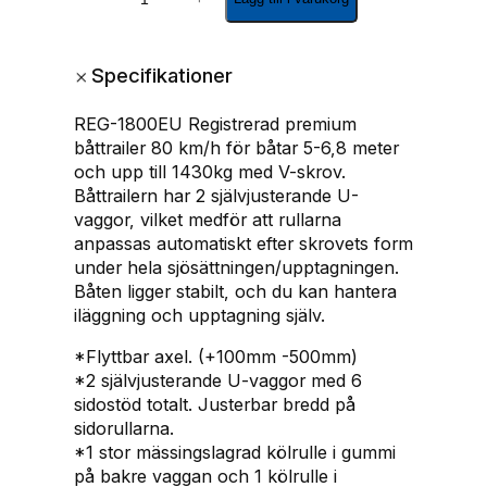
E
G
-
+
Specifikationer
1
8
REG-1800EU Registrerad premium
0
båttrailer 80 km/h för båtar 5-6,8 meter
0
och upp till 1430kg med V-skrov.
E
Båttrailern har 2 självjusterande U-
U
vaggor, vilket medför att rullarna
b
anpassas automatiskt efter skrovets form
å
under hela sjösättningen/upptagningen.
t
Båten ligger stabilt, och du kan hantera
a
iläggning och upptagning själv.
r
5
*Flyttbar axel. (+100mm -500mm)
,
*2 självjusterande U-vaggor med 6
1
sidostöd totalt. Justerbar bredd på
-
sidorullarna.
6
*1 stor mässingslagrad kölrulle i gummi
,
på bakre vaggan och 1 kölrulle i