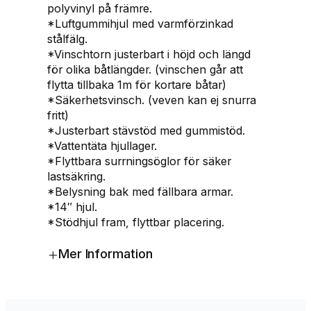
8
polyvinyl på främre.
m
*Luftgummihjul med varmförzinkad
e
stålfälg.
t
*Vinschtorn justerbart i höjd och längd
e
för olika båtlängder. (vinschen går att
r
flytta tillbaka 1m för kortare båtar)
&
*Säkerhetsvinsch. (veven kan ej snurra
u
fritt)
p
*Justerbart stävstöd med gummistöd.
p
*Vattentäta hjullager.
t
*Flyttbara surrningsöglor för säker
i
lastsäkring.
l
*Belysning bak med fällbara armar.
l
*14″ hjul.
1
*Stödhjul fram, flyttbar placering.
4
3
+
Mer Information
0
k
g
m