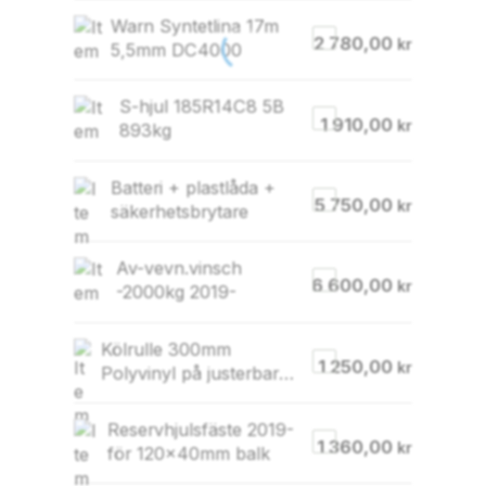
Warn Syntetlina 17m
2 780,00
kr
5,5mm DC4000
S-hjul 185R14C8 5B
1 910,00
kr
893kg
Batteri + plastlåda +
5 750,00
kr
säkerhetsbrytare
Av-vevn.vinsch
6 600,00
kr
-2000kg 2019-
Kölrulle 300mm
1 250,00
kr
Polyvinyl på justerbar
konsol (för 80×40 rör)
Reservhjulsfäste 2019-
1 360,00
kr
för 120x40mm balk