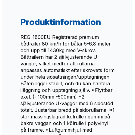
e
d
v
Produktinformation
-
s
REG-1800EU Registrerad premium
k
båttrailer 80 km/h för båtar 5-6,8 meter
r
och upp till 1430kg med V-skrov.
o
Båttrailern har 2 självjusterande U-
v
vaggor, vilket medför att rullarna
m
anpassas automatiskt efter skrovets form
ä
under hela sjösättningen/upptagningen.
n
Båten ligger stabilt, och du kan hantera
g
iläggning och upptagning själv. *Flyttbar
d
axel. (+100mm -500mm) *2
självjusterande U-vaggor med 6 sidostöd
totalt. Justerbar bredd på sidorullarna. *1
stor mässingslagrad kölrulle i gummi på
bakre vaggan och 1 kölrulle i polyvinyl
på främre. *Luftgummihjul med