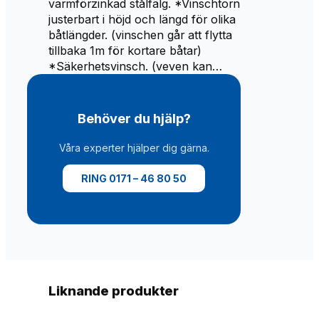
varmförzinkad stålfälg. *Vinschtorn
justerbart i höjd och längd för olika
båtlängder. (vinschen går att flytta
tillbaka 1m för kortare båtar)
*Säkerhetsvinsch. (veven kan…
Behöver du hjälp?
Våra experter hjälper dig gärna.
RING 0171 – 46 80 50
Liknande produkter