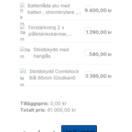
Batterilåda alu med
9 400,00
kr
batteri , strömbrytare ,
500x370x250mm
Förstärkning 2 x
1 290,00
kr
plåtstänkskärmar,
durkaluminium
Stöldskydd med
580,00
kr
hänglås
Stöldskydd Combilock
2 395,00
kr
Blå 66mm (Godkänt)
Tilläggspris:
0,00
kr
Totalt pris:
61 000,00
kr
R
−
+
Lägg till i varukorg