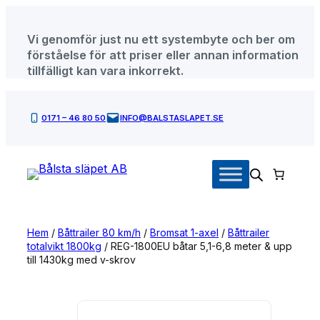
Hoppa
till
Vi genomför just nu ett systembyte och ber om
innehåll
förståelse för att priser eller annan information
tillfälligt kan vara inkorrekt.
0171 – 46 80 50
INFO@BALSTASLAPET.SE
Hem
/
Båttrailer 80 km/h
/
Bromsat 1-axel
/
Båttrailer
totalvikt 1800kg
/ REG-1800EU båtar 5,1-6,8 meter & upp
till 1430kg med v-skrov