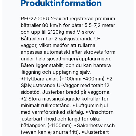
Produktinformation
REG2700FU 2-axlad registrerad premium
båttrailer 80 km/h för båtar 5,5-7,2 meter
och upp till 2120kg med V-skrov.
Båttrailern har 2 självjusterande U-
vaggor, vilket medför att rullarna
anpassas automatiskt efter skrovets form
under hela sjösättningen/upptagningen.
Båten ligger stabilt, och du kan hantera
iläggning och upptagning själv.
*Flyttbara axlar. (+100mm -400mm) *2
Självjusterande U-Vaggor med totalt 12
sidostöd. Justerbar bredd på vaggorna.
*2 Stora mässingslagrade kölrullar för
minimalt rullmotstånd. *Luftgummihjul
med varmförzinkad stålfälg. *Vinschtorn
justerbart i höjd och längd för olika
båtlängder. (-1100mm) *Säkerhetsvinsch
(veven kan ej snurra fritt). *Justerbart