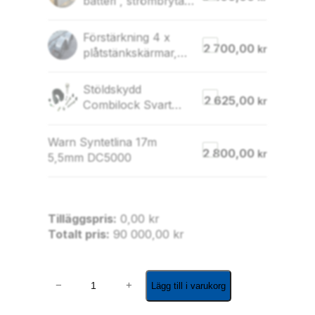
batteri , strömbrytare
, 500x370x250mm
Förstärkning 4 x
2 700,00
kr
plåtstänkskärmar,
durkaluminium
Stöldskydd
2 625,00
kr
Combilock Svart
77,5mm med 14mm
bult
Warn Syntetlina 17m
2 800,00
kr
5,5mm DC5000
Tilläggspris:
0,00
kr
Totalt pris:
90 000,00
kr
R
−
+
Lägg till i varukorg
E
G