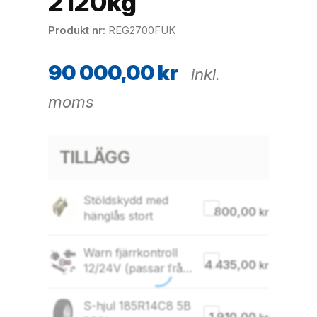
2120kg
Produkt nr
REG2700FUK
90 000,00
kr
inkl.
moms
TILLÄGG
Stöldskydd med
800,00
kr
hänglås stort
Warn fjärrkontroll
4 435,00
kr
12/24V (passar från
art 94000)
S-hjul 185R14C8 5B
1 910,00