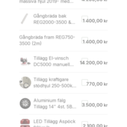
massiva hjul 2019- med
balk
Gångbräda bak
1 400,00
kr
REG2000-3500 &
LGF2000-3500
2019-
Gångbräda fram REG750-
1 400,00
kr
3500 (2m)
Tillägg El-vinsch
14 200,00
kr
DC5000 manuell
vinsch utgår
Tillägg kraftigare
770,00
kr
stödhjul 250-500kg
(250kg utgår)
Aluminium fälg
3 500,00
kr
Tillägg 14″ 4st. 5B
hjul 2700-3500kg
LED Tillägg Aspöck
2 100,00
kr