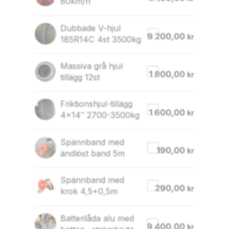
80km/h
Dubbade V-hjul
9 200,00
kr
185R14C 4st 3500kg
Massiva grå hjul
1 800,00
kr
tillägg 12st
Friktionshjul-tillägg
1 600,00
kr
4×14″ 2700-3500kg
Spännband med
190,00
kr
ändlöst band 5m
Spännband med
290,00
kr
krok 4,5+0,5m
Batterilåda alu med
9 400,00
kr