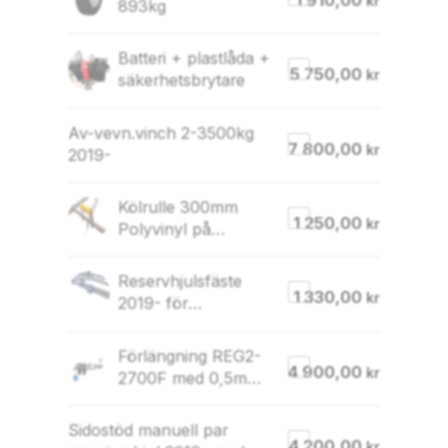
kr
893kg
Batteri + plastlåda +
5 750,00
kr
säkerhetsbrytare
Av-vevn.vinch 2-3500kg
7 800,00
kr
2019-
Kölrulle 300mm
1 250,00
kr
Polyvinyl på
justerbar konsol (för
80×40 rör)
Reservhjulsfäste
1 330,00
kr
2019- för
100x40mm balk
Förlängning REG2-
4 900,00
kr
2700F med 0,5m
(klarar båtar 5,9-
7,6m)
Sidostöd manuell par
4 200,00
kr