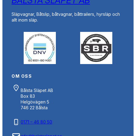
BÅLSTA SLÄPET AB
Släpvagnar, Båtslip, båtvagnar, båttrailers, hyrsläp och
allt inom släp.
OM OSS
Bålsta Släpet AB
Box 83
Helgövägen 5
746 22 Bålsta
0171 – 46 80 50