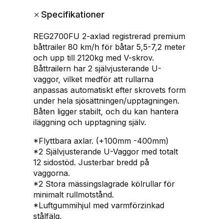
-
+
Specifikationer
2
7
REG2700FU 2-axlad registrerad premium
0
båttrailer 80 km/h för båtar 5,5-7,2 meter
0
och upp till 2120kg med V-skrov.
F
Båttrailern har 2 självjusterande U-
U
vaggor, vilket medför att rullarna
f
anpassas automatiskt efter skrovets form
ö
under hela sjösättningen/upptagningen.
r
Båten ligger stabilt, och du kan hantera
b
iläggning och upptagning själv.
å
t
*Flyttbara axlar. (+100mm -400mm)
a
*2 Självjusterande U-Vaggor med totalt
r
12 sidostöd. Justerbar bredd på
5
vaggorna.
,
*2 Stora mässingslagrade kölrullar för
5
minimalt rullmotstånd.
-
*Luftgummihjul med varmförzinkad
7
stålfälg.