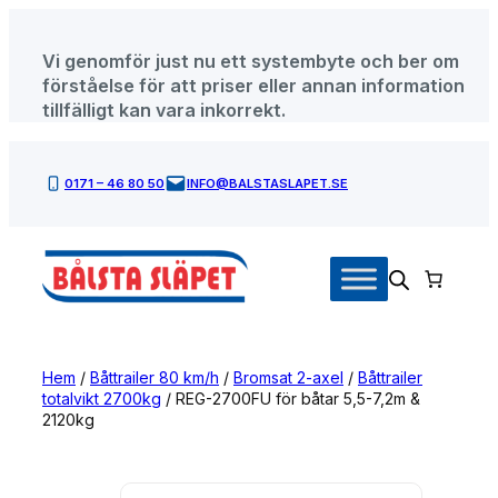
Hoppa
till
Vi genomför just nu ett systembyte och ber om
innehåll
förståelse för att priser eller annan information
tillfälligt kan vara inkorrekt.
0171 – 46 80 50
INFO@BALSTASLAPET.SE
Hem
/
Båttrailer 80 km/h
/
Bromsat 2-axel
/
Båttrailer
totalvikt 2700kg
/ REG-2700FU för båtar 5,5-7,2m &
2120kg