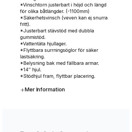
,
*Vinschtorn justerbart i höjd och längd
2
för olika båtlängder. (-1100mm)
m
*Säkerhetsvinsch (veven kan ej snurra
&
fritt).
2
*Justerbart stävstöd med dubbla
1
gummistöd.
2
*Vattentäta hjullager.
0
*Flyttbara surrningsöglor för säker
k
lastsäkring.
g
*Belysning bak med fällbara armar.
m
*14″ hjul.
ä
*Stödhjul fram, flyttbar placering.
n
g
+
Mer Information
d