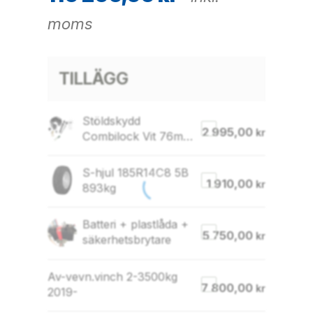
moms
TILLÄGG
Stöldskydd
2 995,00
kr
Combilock Vit 76mm
med 12mm bult
S-hjul 185R14C8 5B
1 910,00
kr
893kg
Batteri + plastlåda +
5 750,00
kr
säkerhetsbrytare
Av-vevn.vinch 2-3500kg
7 800,00
kr
2019-