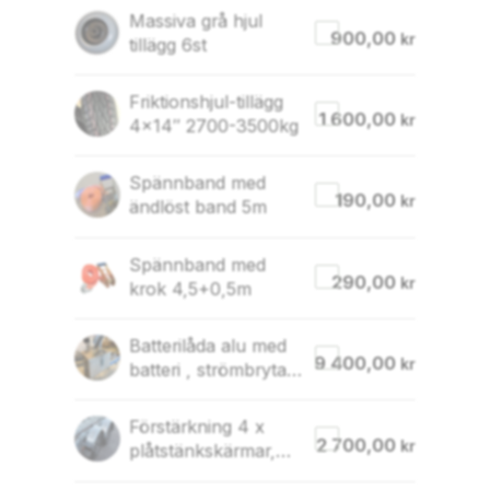
Massiva grå hjul
900,00
kr
tillägg 6st
Friktionshjul-tillägg
1 600,00
kr
4×14″ 2700-3500kg
Spännband med
190,00
kr
ändlöst band 5m
Spännband med
290,00
kr
krok 4,5+0,5m
Batterilåda alu med
9 400,00
kr
batteri , strömbrytare
, 500x370x250mm
Förstärkning 4 x
2 700,00
kr
plåtstänkskärmar,
durkaluminium