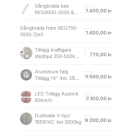
Gångbräda bak
1 400,00
kr
REG2000-3500 &
LGF2000-3500
2019-
Gångbräda fram REG750-
1 400,00
kr
3500 (2m)
Tillägg kraftigare
770,00
kr
stödhjul 250-500kg
(250kg utgår)
Aluminium fälg
3 500,00
kr
Tillägg 14″ 4st. 5B
hjul 2700-3500kg
LED Tillägg Aspöck
2 100,00
kr
80km/h
Dubbade V-hjul
9 200,00
kr
185R14C 4st 3500kg