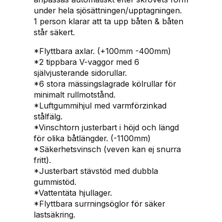
ö
under hela sjösättningen/upptagningen.
r
1 person klarar att ta upp båten & båten
b
står säkert.
å
t
*Flyttbara axlar. (+100mm -400mm)
a
*2 tippbara V-vaggor med 6
r
självjusterande sidorullar.
5
*6 stora mässingslagrade kölrullar för
,
minimalt rullmotstånd.
9
*Luftgummihjul med varmförzinkad
-
stålfälg.
7
*Vinschtorn justerbart i höjd och längd
,
för olika båtlängder. (-1100mm)
6
*Säkerhetsvinsch (veven kan ej snurra
m
fritt).
&
*Justerbart stävstöd med dubbla
2
gummistöd.
3
*Vattentäta hjullager.
0
*Flyttbara surrningsöglor för säker
0
lastsäkring.
k