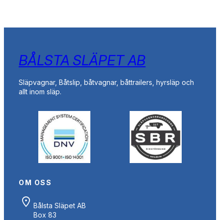
BÅLSTA SLÄPET AB
Släpvagnar, Båtslip, båtvagnar, båttrailers, hyrsläp och
allt inom släp.
OM OSS
Bålsta Släpet AB
Box 83