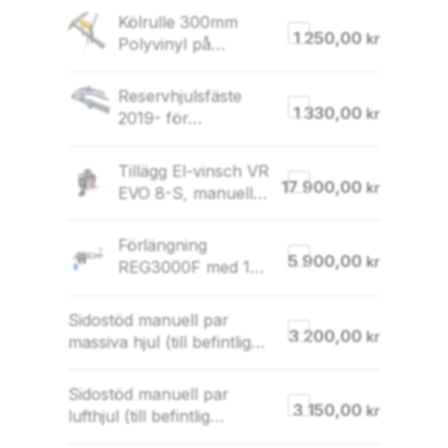
Kölrulle 300mm
1 250,00
kr
Polyvinyl på
justerbar konsol (för
80×40 rör)
Reservhjulsfäste
1 330,00
kr
2019- för
100x40mm balk
Tillägg El-vinsch VR
17 900,00
kr
EVO 8-S, manuell
vinsch utgår
Förlängning
5 900,00
kr
REG3000F med 1m
(klarar båtar 7,2-9m)
Sidostöd manuell par
3 200,00
kr
massiva hjul (till befintlig
tvärbalk)
Sidostöd manuell par
3 150,00
kr
lufthjul (till befintlig
tvärbalk)