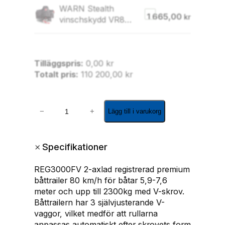
WARN Stealth
1 665,00
kr
vinschskydd VR8
VR10 VR12
Tilläggspris:
0,00
kr
Totalt pris:
110 200,00
kr
R
−
+
Lägg till i varukorg
E
G
-
+
Specifikationer
3
0
REG3000FV 2-axlad registrerad premium
0
båttrailer 80 km/h för båtar 5,9-7,6
0
meter och upp till 2300kg med V-skrov.
F
Båttrailern har 3 självjusterande V-
V
vaggor, vilket medför att rullarna
f
anpassas automatiskt efter skrovets form