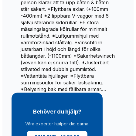
person klarar att ta upp båten & båten
står säkert. *Flyttbara axlar. (+100mm
-400mm) *2 tippbara V-vaggor med 6
självjusterande sidorullar. *6 stora
mässingslagrade kölrullar för minimalt
rullmotstånd. *Luftgummihjul med
varmförzinkad stålfälg. *Vinschtorn
justerbart i höjd och längd för olika
båtlängder. (-1100mm) *Säkerhetsvinsch
(veven kan ej snurra fritt). *Justerbart
stävstöd med dubbla gummistöd.
*Vattentäta hjullager. *Flyttbara
surrningsöglor för säker lastsäkring.
*Belysning bak med fällbara armar.…
Behöver du hjälp?
Våra experter hjälper dig gärna.