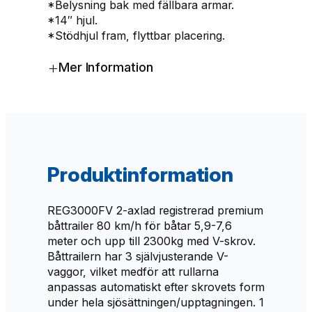
*Belysning bak med fällbara armar.
g
*14″ hjul.
m
*Stödhjul fram, flyttbar placering.
ä
n
+
Mer Information
g
d
Produktinformation
REG3000FV 2-axlad registrerad premium
båttrailer 80 km/h för båtar 5,9-7,6
meter och upp till 2300kg med V-skrov.
Båttrailern har 3 självjusterande V-
vaggor, vilket medför att rullarna
anpassas automatiskt efter skrovets form
under hela sjösättningen/upptagningen. 1