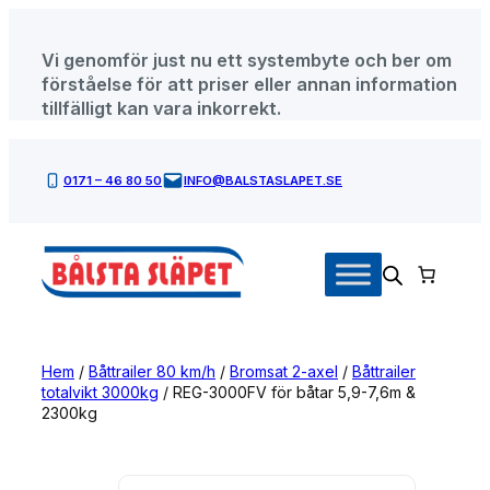
Hoppa
till
Vi genomför just nu ett systembyte och ber om
innehåll
förståelse för att priser eller annan information
tillfälligt kan vara inkorrekt.
0171 – 46 80 50
INFO@BALSTASLAPET.SE
Hem
/
Båttrailer 80 km/h
/
Bromsat 2-axel
/
Båttrailer
totalvikt 3000kg
/ REG-3000FV för båtar 5,9-7,6m &
2300kg