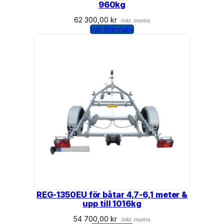
960kg
62 300,00
kr
inkl. moms
Välj Alternativ
REG-1350EU för båtar 4,7-6,1 meter &
upp till 1016kg
54 700,00
kr
inkl. moms