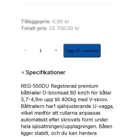
66mm (Godkänt)
Tilläggspris:
0,00
kr
Totalt pris:
23 700,00
kr
R
−
+
Lägg till i varukorg
E
G
-
+
Specifikationer
5
5
REG-550DU Registrerad premium
0
båttrailer O-bromsad 80 km/h för båtar
D
3,7-4,9m upp till 400kg med V-skrov.
f
Båttrailern har1 självjusterande U-vagga,
ö
vilket medför att rullarna anpassas
r
automatiskt efter skrovets form under
b
hela sjösättningen/upptagningen. Båten
å
ligger stabilt, och du kan hantera
t