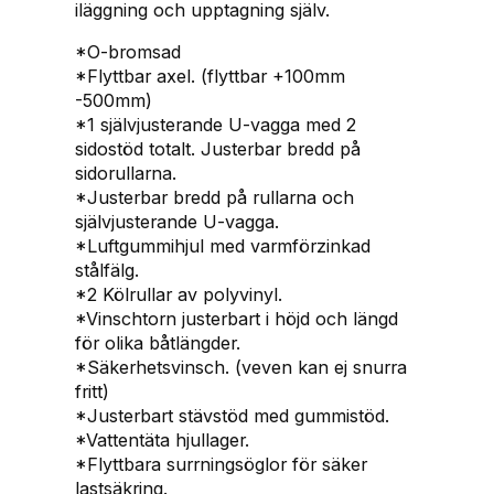
iläggning och upptagning själv.
a
r
*O-bromsad
3
*Flyttbar axel. (flyttbar +100mm
,
-500mm)
7
*1 självjusterande U-vagga med 2
-
sidostöd totalt. Justerbar bredd på
4
sidorullarna.
,
*Justerbar bredd på rullarna och
9
självjusterande U-vagga.
m
*Luftgummihjul med varmförzinkad
u
stålfälg.
p
*2 Kölrullar av polyvinyl.
p
*Vinschtorn justerbart i höjd och längd
t
för olika båtlängder.
i
*Säkerhetsvinsch. (veven kan ej snurra
l
fritt)
l
*Justerbart stävstöd med gummistöd.
4
*Vattentäta hjullager.
0
*Flyttbara surrningsöglor för säker
0
lastsäkring.