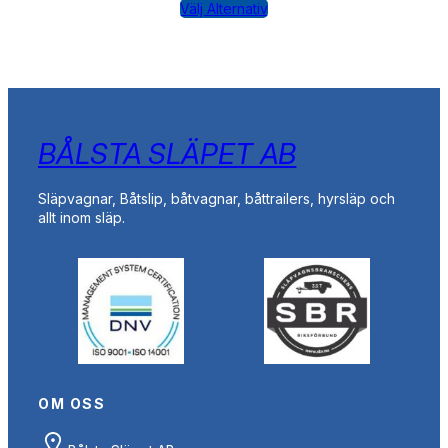
Välj Alternativ
BÅLSTA SLÄPET AB
Släpvagnar, Båtslip, båtvagnar, båttrailers, hyrsläp och
allt inom släp.
OM OSS