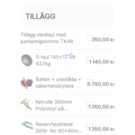
TILLÄGG
Tillägg stödhjul med
250,00
kr
parkeringsbroms TK48
S-hjul 145×13 4B
1 140,00
kr
437kg
Batteri + plastlåda +
5 750,00
kr
säkerhetsbrytare
Kölrulle 300mm
1 250,00
kr
Polyvinyl på
justerbar konsol (för
60×40 rör)
Reservhjulsfäste
1 350,00
kr
2019- för 60x40mm