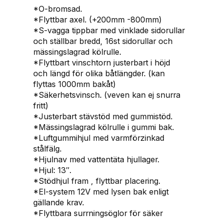
s
*O-bromsad.
t
*Flyttbar axel. (+200mm -800mm)
e
*S-vagga tippbar med vinklade sidorullar
g
och ställbar bredd, 16st sidorullar och
s
mässingslagrad kölrulle.
k
*Flyttbart vinschtorn justerbart i höjd
r
och längd för olika båtlängder. (kan
o
flyttas 1000mm bakåt)
v
*Säkerhetsvinsch. (veven kan ej snurra
4
fritt)
,
*Justerbart stävstöd med gummistöd.
9
*Mässingslagrad kölrulle i gummi bak.
-
*Luftgummihjul med varmförzinkad
6
stålfälg.
,
*Hjulnav med vattentäta hjullager.
2
*Hjul: 13″.
m
*Stödhjul fram , flyttbar placering.
1
*El-system 12V med lysen bak enligt
2
gällande krav.
5
*Flyttbara surrningsöglor för säker
0