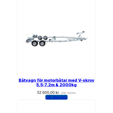
Båtvagn för motorbåtar med V-skrov
5,5-7,2m & 2000kg
52 600,00
kr
inkl. moms
Välj Alternativ