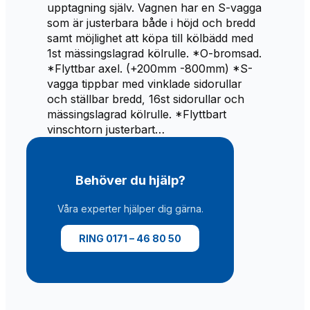
upptagning själv. Vagnen har en S-vagga
som är justerbara både i höjd och bredd
samt möjlighet att köpa till kölbädd med
1st mässingslagrad kölrulle. *O-bromsad.
*Flyttbar axel. (+200mm -800mm) *S-
vagga tippbar med vinklade sidorullar
och ställbar bredd, 16st sidorullar och
mässingslagrad kölrulle. *Flyttbart
vinschtorn justerbart…
Behöver du hjälp?
Våra experter hjälper dig gärna.
RING 0171 – 46 80 50