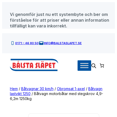
Hoppa
till
Vi genomför just nu ett systembyte och ber om
innehåll
förståelse för att priser eller annan information
tillfälligt kan vara inkorrekt.
0171 – 46 80 50
INFO@BALSTASLAPET.SE
Hem
/
Båtvagnar 30 km/h
/
Obromsat 1-axel
/
Båtvagn
lastvikt 1250
/ Båtvagn motorbåtar med stegskrov 4,9-
6,2m 1250kg