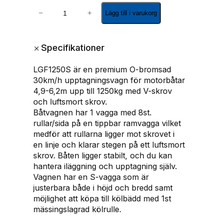
B
−
+
Lägg till i varukorg
å
t
v
+
Specifikationer
a
g
LGF1250S är en premium O-bromsad
n
30km/h upptagningsvagn för motorbåtar
m
4,9-6,2m upp till 1250kg med V-skrov
o
och luftsmort skrov.
t
Båtvagnen har 1 vagga med 8st.
o
rullar/sida på en tippbar ramvagga vilket
r
medför att rullarna ligger mot skrovet i
b
en linje och klarar stegen på ett luftsmort
å
skrov. Båten ligger stabilt, och du kan
t
hantera iläggning och upptagning själv.
a
Vagnen har en S-vagga som är
r
justerbara både i höjd och bredd samt
m
möjlighet att köpa till kölbädd med 1st
e
mässingslagrad kölrulle.
d