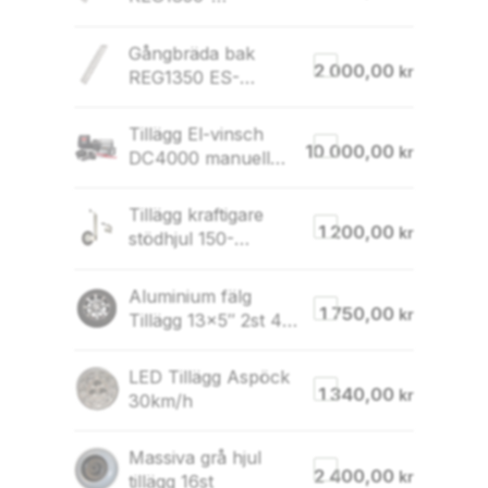
1800,LGF1250-
1600,REG&LGF3000
Gångbräda bak
FV,U,US
2 000,00
kr
REG1350 ES-
2000FS LGF1250 S-
2000TS 2019-
Tillägg El-vinsch
10 000,00
kr
DC4000 manuell
vinsch utgår
Tillägg kraftigare
1 200,00
kr
stödhjul 150-
250kg(150kg utgår)
Aluminium fälg
1 750,00
kr
Tillägg 13×5″ 2st 4B
hjul 850-1000kg
LED Tillägg Aspöck
1 340,00
kr
30km/h
Massiva grå hjul
2 400,00
kr
tillägg 16st