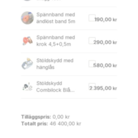
Spännband med
190,00
kr
ändlöst band 5m
Spännband med
290,00
kr
krok 4,5+0,5m
Stöldskydd med
580,00
kr
hänglås
Stöldskydd
2 395,00
kr
Combilock Blå
66mm (Godkänt)
Tilläggspris:
0,00
kr
Totalt pris:
46 400,00
kr