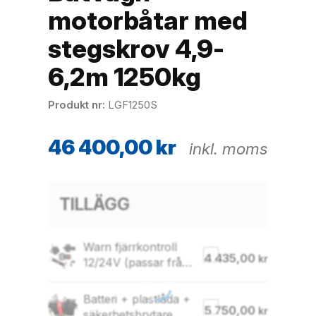
motorbåtar med
stegskrov 4,9-
6,2m 1250kg
Produkt nr
LGF1250S
46 400,00
kr
inkl. moms
TILLÄGG
Warn fjärrkontroll
4 435,00
kr
12/24V (passar från
art 94000)
Batteri + plastlåda +
5 750,00
kr
säkerhetsbrytare