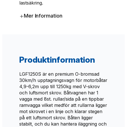
lastsäkring.
k
g
+
Mer Information
m
ä
n
g
d
Produktinformation
LGF1250S är en premium O-bromsad
30km/h upptagningsvagn för motorbåtar
4,9-6,2m upp till 1250kg med V-skrov
och luftsmort skrov. Båtvagnen har 1
vagga med 8st. rullar/sida på en tippbar
ramvagga vilket medför att rullarna ligger
mot skrovet i en linje och klarar stegen
på ett luftsmort skrov. Båten ligger
stabilt, och du kan hantera iläggning och