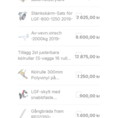
Stänkskärm-Sats för
2 625,00
kr
LGF-800-1250 2019-
Av-vevn.vinsch
6 600,00
kr
-2000kg 2019-
Tillägg 2st justerbara
12 875,00
kr
kölrullar (S-vagga 16 rullar
2025-)
Kölrulle 300mm
1 250,00
kr
Polyvinyl på
justerbar konsol (för
80×40 rör)
LGF-skylt med
900,00
kr
snabbfäste
(LGF1000US,1250U,
1250S)
Gångbräda fram
1 400,00
kr
REG1350-