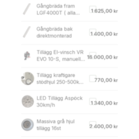
TS)
Gångbräda fram
1 625,00
kr
LGF4000T ( alla
modeller)
Gångbräda bak
1 400,00
kr
direktmonterad
Tillägg El-vinsch VR
16 000,00
kr
EVO 10-S, manuell
vinsch utgår
Tillägg kraftigare
770,00
kr
stödhjul 250-500kg
(250kg utgår)
LED Tillägg Aspöck
1 340,00
kr
30km/h
Massiva grå hjul
2 400,00
kr
tillägg 16st