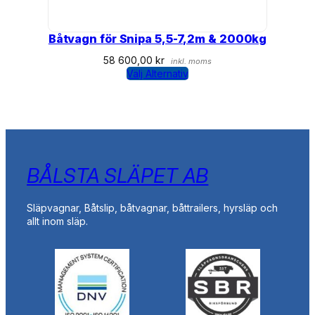
Båtvagn för Snipa 5,5-7,2m & 2000kg
58 600,00
kr
inkl. moms
Välj Alternativ
BÅLSTA SLÄPET AB
Släpvagnar, Båtslip, båtvagnar, båttrailers, hyrsläp och
allt inom släp.