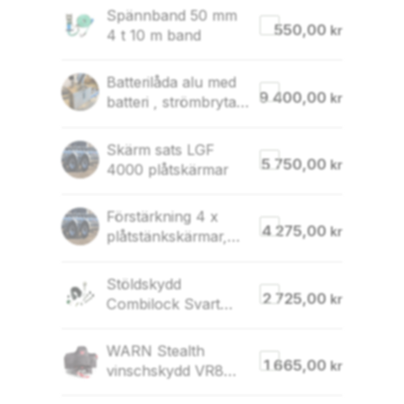
Spännband 50 mm
550,00
kr
4 t 10 m band
Batterilåda alu med
9 400,00
kr
batteri , strömbrytare
, 500x370x250mm
Skärm sats LGF
5 750,00
kr
4000 plåtskärmar
Förstärkning 4 x
4 275,00
kr
plåtstänkskärmar,
durkaluminium
LGF4000T
Stöldskydd
2 725,00
kr
Combilock Svart
77,5mm med 12mm
bult
WARN Stealth
1 665,00
kr
vinschskydd VR8
VR10 VR12