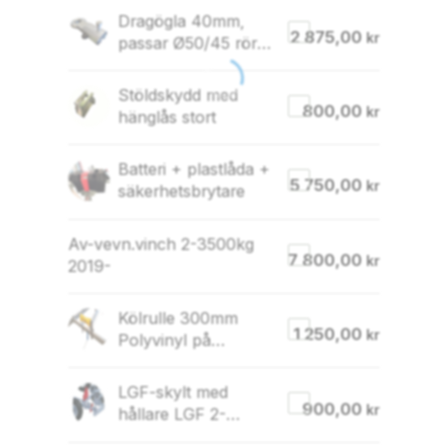
Dragögla 40mm,
2 875,00
kr
passar Ø50/45 rör
M12-M12
Stöldskydd med
800,00
kr
hänglås stort
Batteri + plastlåda +
5 750,00
kr
säkerhetsbrytare
Av-vevn.vinch 2-3500kg
7 800,00
kr
2019-
Kölrulle 300mm
1 250,00
kr
Polyvinyl på
justerbar konsol (för
80×40 rör)
LGF-skylt med
900,00
kr
hållare LGF 2-
4000T (ej 3-4000