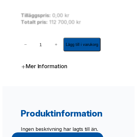
Tilläggspris:
0,00
kr
Totalt pris:
112 700,00
kr
B
−
+
Lägg till i varukorg
å
t
v
+
Mer Information
a
g
n
f
ö
r
S
Produktinformation
n
i
p
Ingen beskrivning har lagts till än.
o