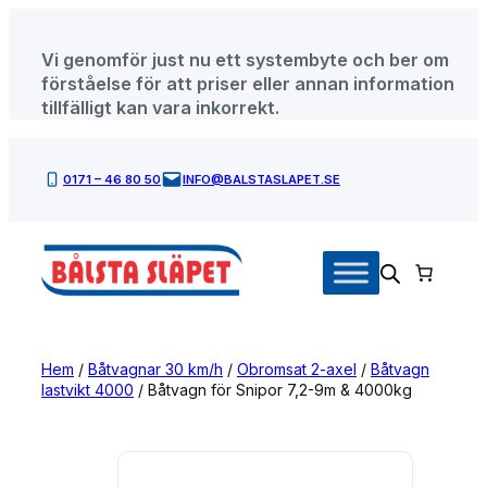
Hoppa
till
Vi genomför just nu ett systembyte och ber om
innehåll
förståelse för att priser eller annan information
tillfälligt kan vara inkorrekt.
0171 – 46 80 50
INFO@BALSTASLAPET.SE
Hem
/
Båtvagnar 30 km/h
/
Obromsat 2-axel
/
Båtvagn
lastvikt 4000
/ Båtvagn för Snipor 7,2-9m & 4000kg