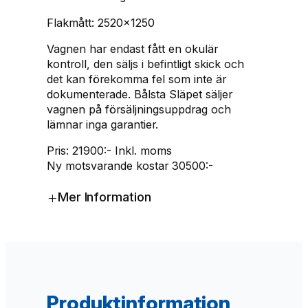
g
r
s
Flakmått: 2520×1250
l
a
i
ä
Vagnen har endast fått en okulär
p
s
p
kontroll, den säljs i befintligt skick och
2
det kan förekomma fel som inte är
r
e
0
dokumenterade. Bålsta Släpet säljer
2
vagnen på försäljningsuppdrag och
i
t
4
lämnar inga garantier.
G
s
ä
J
Pris: 21900:- Inkl. moms
A
e
r
Ny motsvarande kostar 30500:-
5
t
:
+
1
Mer Information
K
v
1
m
ä
a
7
n
g
r
6
d
Produktinformation
:
5