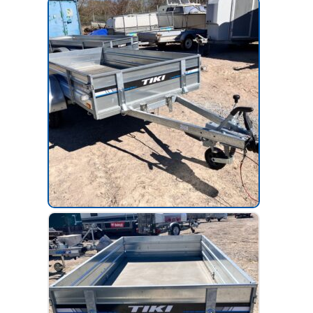
D
U
K
T
E
R
P
Å
R
E
A