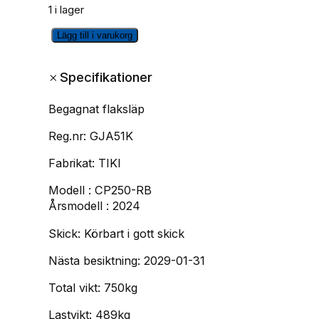
1 i lager
t
t
B
Lägg till i varukorg
u
n
e
g
+
r
u
Specifikationer
a
g
s
v
Begagnat flaksläp
n
p
a
a
Reg.nr: GJA51K
t
r
r
1
Fabrikat: TIKI
-
u
a
Modell : CP250-RB
a
Årsmodell : 2024
x
n
n
l
Skick: Körbart i gott skick
a
g
d
t
Nästa besiktning: 2029-01-31
l
e
f
l
Total vikt: 750kg
i
p
a
Lastvikt: 489kg
k