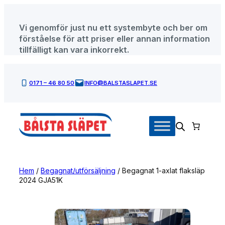
Hoppa
till
Vi genomför just nu ett systembyte och ber om
innehåll
förståelse för att priser eller annan information
tillfälligt kan vara inkorrekt.
0171 – 46 80 50
INFO@BALSTASLAPET.SE
Hem
/
Begagnat/utförsäljning
/ Begagnat 1-axlat flaksläp
2024 GJA51K