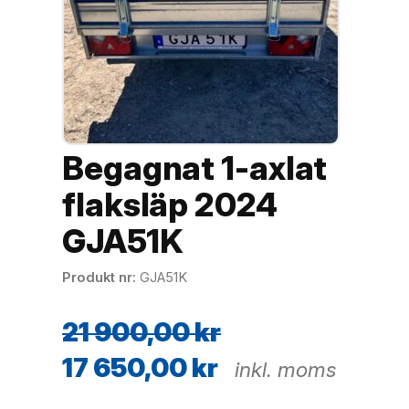
Begagnat 1-axlat
flaksläp 2024
GJA51K
Produkt nr
GJA51K
21 900,00
kr
D
D
17 650,00
kr
inkl. moms
e
e