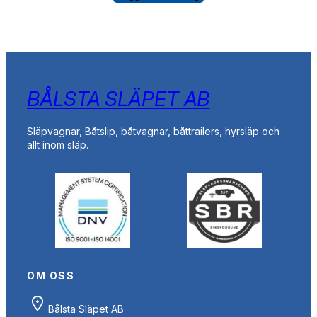
priset
priset
var:
är:
22
17
650,00 kr.
650,00 kr.
BÅLSTA SLÄPET AB
Släpvagnar, Båtslip, båtvagnar, båttrailers, hyrsläp och
allt inom släp.
OM OSS
Bålsta Släpet AB