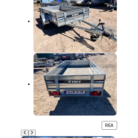
P
REA
R
O