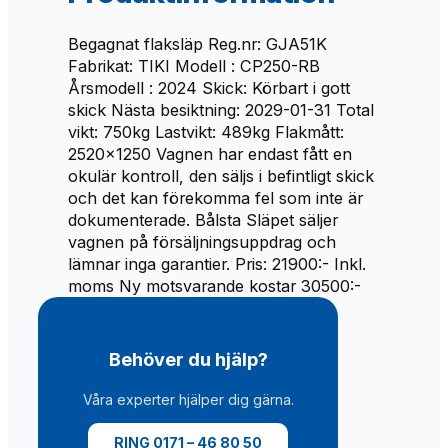
2
0
Begagnat flaksläp Reg.nr: GJA51K
1
,
Fabrikat: TIKI Modell : CP250-RB
Årsmodell : 2024 Skick: Körbart i gott
9
0
skick Nästa besiktning: 2029-01-31 Total
vikt: 750kg Lastvikt: 489kg Flakmått:
0
0
2520×1250 Vagnen har endast fått en
okulär kontroll, den säljs i befintligt skick
0
och det kan förekomma fel som inte är
,
k
dokumenterade. Bålsta Släpet säljer
vagnen på försäljningsuppdrag och
0
r
lämnar inga garantier. Pris: 21900:- Inkl.
moms Ny motsvarande kostar 30500:-
0
.
Behöver du hjälp?
k
Våra experter hjälper dig gärna.
r
RING 0171 – 46 80 50