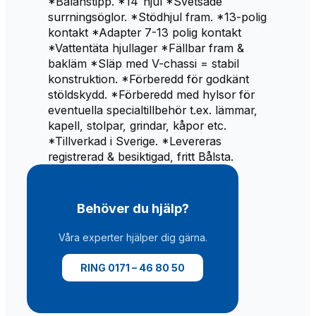
*Balanstipp. *14″hjul *Svetsade
surrningsöglor. *Stödhjul fram. *13-polig
kontakt *Adapter 7-13 polig kontakt
*Vattentäta hjullager *Fällbar fram &
bakläm *Släp med V-chassi = stabil
konstruktion. *Förberedd för godkänt
stöldskydd. *Förberedd med hylsor för
eventuella specialtillbehör t.ex. lämmar,
kapell, stolpar, grindar, kåpor etc.
*Tillverkad i Sverige. *Levereras
registrerad & besiktigad, fritt Bålsta.
Behöver du hjälp?
Våra experter hjälper dig gärna.
RING 0171 – 46 80 50