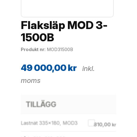
Flaksläp MOD 3-
1500B
Produkt nr
MOD31500B
49 000,00
kr
inkl.
moms
TILLÄGG
Lastnät 335×180, MOD3
810,00
kr