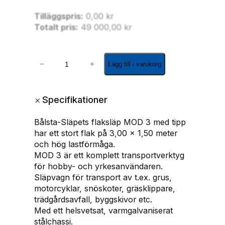
Tilläggspris:
0,00
kr
Totalt pris:
49 000,00
kr
F
−
+
Lägg till i varukorg
l
a
k
+
Specifikationer
s
l
Bålsta-Släpets flaksläp MOD 3 med tipp
ä
har ett stort flak på 3,00 x 1,50 meter
p
och hög lastförmåga.
M
MOD 3 är ett komplett transportverktyg
O
för hobby- och yrkesanvändaren.
D
Släpvagn för transport av t.ex. grus,
3
motorcyklar, snöskoter, gräsklippare,
-
trädgårdsavfall, byggskivor etc.
1
Med ett helsvetsat, varmgalvaniserat
5
stålchassi.
0