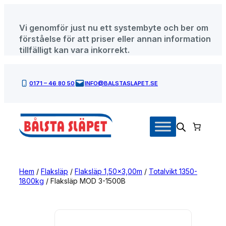
Hoppa
till
Vi genomför just nu ett systembyte och ber om
innehåll
förståelse för att priser eller annan information
tillfälligt kan vara inkorrekt.
0171 – 46 80 50
INFO@BALSTASLAPET.SE
Hem
/
Flaksläp
/
Flaksläp 1,50×3,00m
/
Totalvikt 1350-
1800kg
/ Flaksläp MOD 3-1500B