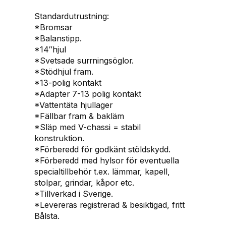
0
Standardutrustning:
B
*Bromsar
m
*Balanstipp.
ä
*14″hjul
n
*Svetsade surrningsöglor.
g
*Stödhjul fram.
d
*13-polig kontakt
*Adapter 7-13 polig kontakt
*Vattentäta hjullager
*Fällbar fram & bakläm
*Släp med V-chassi = stabil
konstruktion.
*Förberedd för godkänt stöldskydd.
*Förberedd med hylsor för eventuella
specialtillbehör t.ex. lämmar, kapell,
stolpar, grindar, kåpor etc.
*Tillverkad i Sverige.
*Levereras registrerad & besiktigad, fritt
Bålsta.