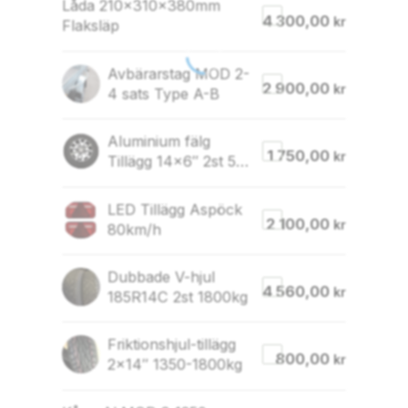
Låda 210x310x380mm
4 300,00
kr
Flaksläp
Avbärarstag MOD 2-
2 900,00
kr
4 sats Type A-B
Aluminium fälg
1 750,00
kr
Tillägg 14×6″ 2st 5B
hjul 1350-1800kg
LED Tillägg Aspöck
2 100,00
kr
80km/h
Dubbade V-hjul
4 560,00
kr
185R14C 2st 1800kg
Friktionshjul-tillägg
800,00
kr
2×14″ 1350-1800kg