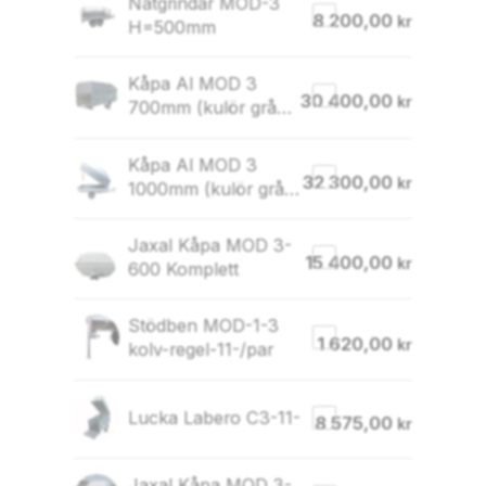
Nätgrindar MOD-3
8 200,00
kr
H=500mm
Kåpa Al MOD 3
30 400,00
kr
700mm (kulör grå
eller svart)-11-
Kåpa Al MOD 3
32 300,00
kr
1000mm (kulör grå
eller svart)-11-
Jaxal Kåpa MOD 3-
15 400,00
kr
600 Komplett
Stödben MOD-1-3
1 620,00
kr
kolv-regel-11-/par
Lucka Labero C3-11-
8 575,00
kr
Jaxal Kåpa MOD 3-