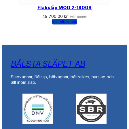
Flaksläp MOD 2-1800B
49 700,00
kr
inkl. moms
Välj Alternativ
BÅLSTA SLÄPET AB
Släpvagnar, Båtslip, båtvagnar, båttrailers, hyrsläp och
allt inom släp.