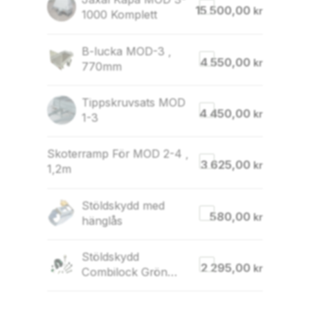
15 500,00
kr
1000 Komplett
B-lucka MOD-3 ,
4 550,00
kr
770mm
Tippskruvsats MOD
4 450,00
kr
1-3
Skoterramp För MOD 2-4 ,
3 625,00
kr
1,2m
Stöldskydd med
580,00
kr
hänglås
Stöldskydd
2 295,00
kr
Combilock Grön
60mm (Godkänt)