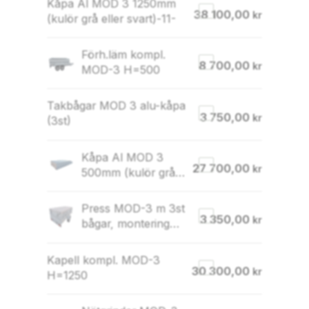
Kåpa Al MOD 3 1250mm
38 100,00
kr
(kulör grå eller svart)-11-
Förh.läm kompl.
8 700,00
kr
MOD-3 H=500
Takbågar MOD 3 alu-kåpa
3 750,00
kr
(3st)
Kåpa Al MOD 3
27 700,00
kr
500mm (kulör grå
eller svart)-11-
Press MOD-3 m 3st
3 350,00
kr
bågar, montering
ingår
Kapell kompl. MOD-3
30 300,00
kr
H=1250