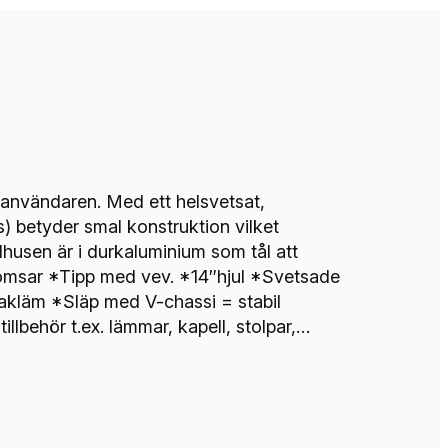
användaren. Med ett helsvetsat,
s) betyder smal konstruktion vilket
lhusen är i durkaluminium som tål att
romsar *Tipp med vev. *14″hjul *Svetsade
bakläm *Släp med V-chassi = stabil
lbehör t.ex. lämmar, kapell, stolpar,…