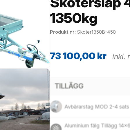
Skotersläp 
1350kg
Produkt nr
Skoter1350B-450
73 100,00
kr
inkl
TILLÄGG
Avbärarstag MOD 2-4 sats
Aluminium fälg Tillägg 14×6