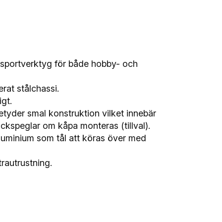
nsportverktyg för både hobby- och
rat stålchassi.
gt.
etyder smal konstruktion vilket innebär
ackspeglar om kåpa monteras (tillval).
aluminium som tål att köras över med
rautrustning.