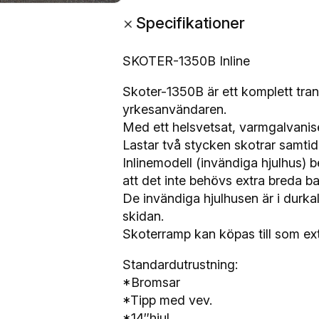
t
+
Specifikationer
e
r
s
SKOTER-1350B Inline
l
Skoter-1350B är ett komplett tra
ä
yrkesanvändaren.
p
Med ett helsvetsat, varmgalvanise
4
Lastar två stycken skotrar samtidi
,
Inlinemodell (invändiga hjulhus) b
5
att det inte behövs extra breda b
×
De invändiga hjulhusen är i durk
1
skidan.
,
Skoterramp kan köpas till som ext
9
5
Standardutrustning:
m
*Bromsar
1
*Tipp med vev.
3
*14″hjul