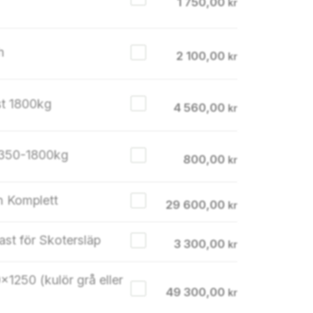
1 750,00
kr
h
2 100,00
kr
e V-hjul 185R14C 2st 1800kg
4 560,00
kr
 1350-1800kg
800,00
kr
m Komplett
29 600,00
kr
agbar Endast för Skotersläp
3 300,00
kr
1250 (kulör grå eller
49 300,00
kr