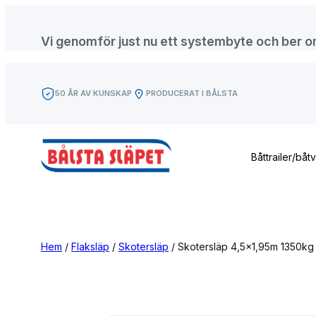
Hoppa
till
Vi genomför just nu ett systembyte och ber om f
innehåll
50 ÅR AV KUNSKAP
PRODUCERAT I BÅLSTA
Båttrailer/båt
Hem
/
Flaksläp
/
Skotersläp
/ Skotersläp 4,5×1,95m 1350kg