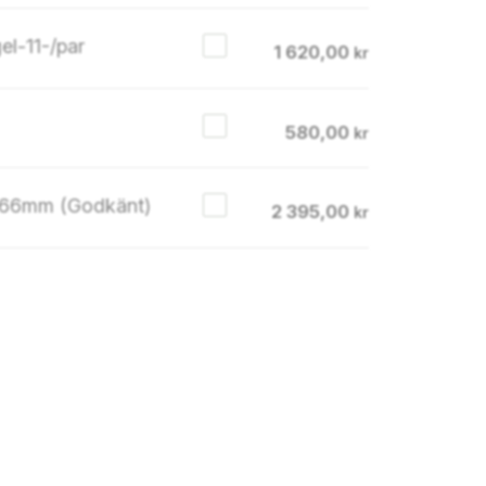
l-11-/par
1 620,00
kr
580,00
kr
ydd Combilock Blå 66mm (Godkänt)
2 395,00
kr