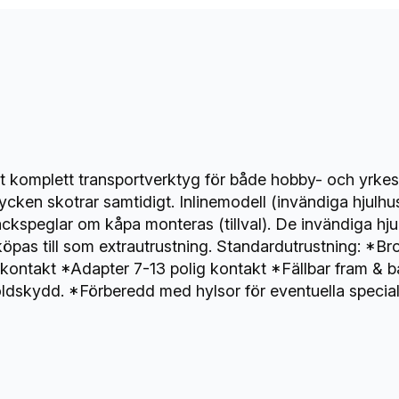
 komplett transportverktyg för både hobby- och yrkes
ycken skotrar samtidigt. Inlinemodell (invändiga hjulhu
ackspeglar om kåpa monteras (tillval). De invändiga hju
öpas till som extrautrustning. Standardutrustning: *B
g kontakt *Adapter 7-13 polig kontakt *Fällbar fram & 
dskydd. *Förberedd med hylsor för eventuella specialtil