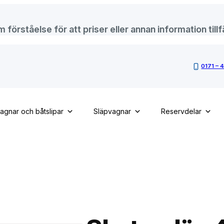
örståelse för att priser eller annan information tillfä
0171 – 
vagnar och båtslipar
Släpvagnar
Reservdelar