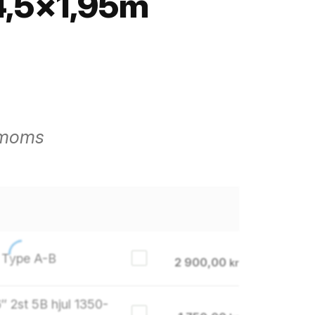
4,5×1,95m
. moms
 Type A-B
2 900,00
kr
″ 2st 5B hjul 1350-