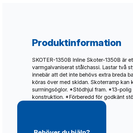
Produktinformation
SKOTER-1350B Inline Skoter-1350B är ett
varmgalvaniserat stålchassi. Lastar två st
innebär att det inte behövs extra breda b
köras över med skidan. Skoterramp kan k
surrningsöglor. *Stödhjul fram. *13-poli
konstruktion. *Förberedd för godkänt stöl
Behöver du hjälp?