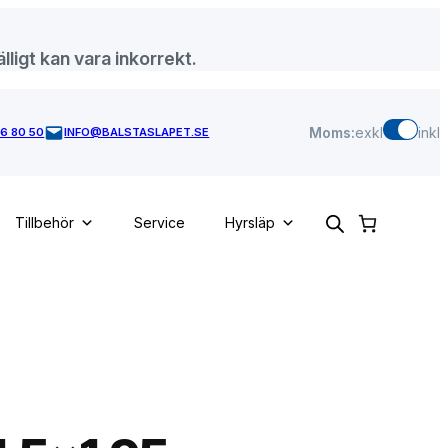
lligt kan vara inkorrekt.
Moms:
exkl
inkl
46 80 50
INFO@BALSTASLAPET.SE
Tillbehör
Service
Hyrsläp