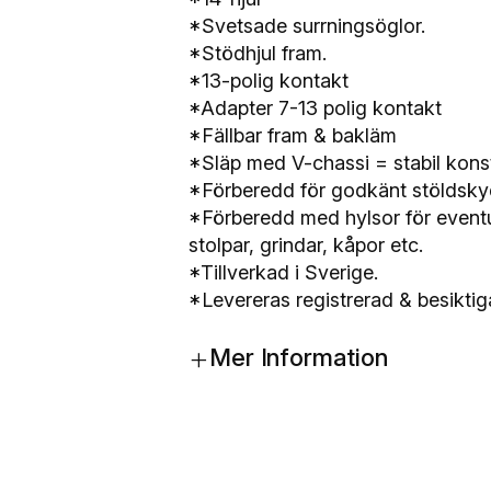
5
*Svetsade surrningsöglor.
0
*Stödhjul fram.
k
*13-polig kontakt
g
*Adapter 7-13 polig kontakt
m
*Fällbar fram & bakläm
ä
*Släp med V-chassi = stabil konst
n
*Förberedd för godkänt stöldsky
g
*Förberedd med hylsor för eventuel
d
stolpar, grindar, kåpor etc.
*Tillverkad i Sverige.
*Levereras registrerad & besiktigad
+
Mer Information