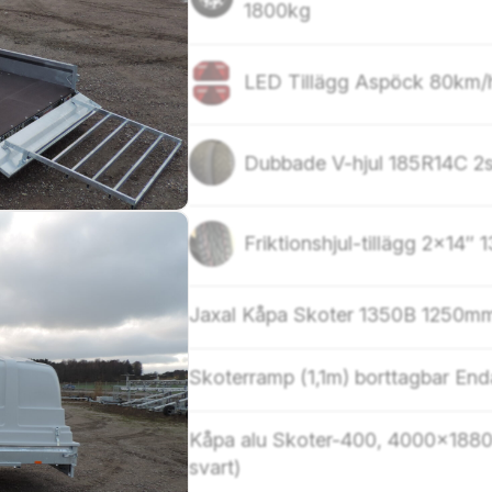
1800kg
LED Tillägg Aspöck 80km/
Dubbad
Friktionshjul-tillägg 2×14″
Jaxal Kåpa Skoter 1350B 1250m
Skoterramp (1,1m) bortt
Kåpa alu Skoter-400, 4000x1880x
svart)