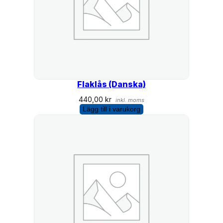
Flaklås (Danska)
440,00
kr
inkl. moms
Lägg till i varukorg