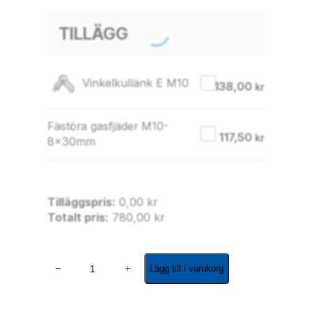
TILLÄGG
Vinkelkullänk E M10
138,00
kr
Fästöra gasfjäder M10-
117,50
kr
8x30mm
Tilläggspris:
0,00
kr
Totalt pris:
780,00
kr
G
−
+
Lägg till i varukorg
a
s
f