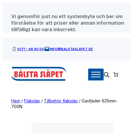
Hoppa
till
Vi genomför just nu ett systembyte och ber om
innehåll
förståelse för att priser eller annan information
tillfälligt kan vara inkorrekt.
0171 – 46 80 50
INFO@BALSTASLAPET.SE
Hem
/
Flaksläp
/
Tillbehör flaksläp
/ Gasfjäder 625mm-
700N