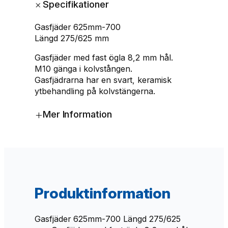
+
Specifikationer
j
ä
Gasfjäder 625mm-700
d
Längd 275/625 mm
e
r
Gasfjäder med fast ögla 8,2 mm hål.
6
M10 gänga i kolvstången.
2
Gasfjädrarna har en svart, keramisk
5
ytbehandling på kolvstängerna.
m
m
+
Mer Information
-
7
0
0
N
m
ä
Produktinformation
n
g
Gasfjäder 625mm-700 Längd 275/625
d