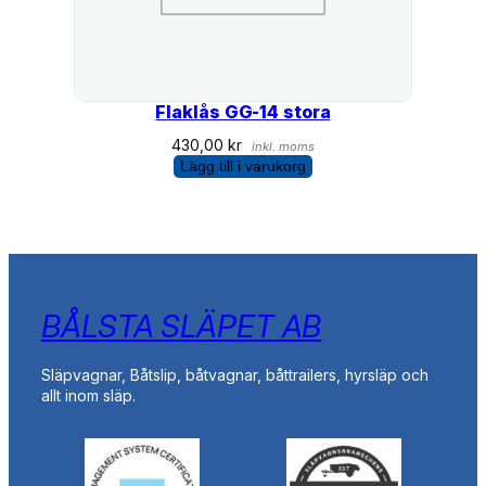
Flaklås GG-14 stora
430,00
kr
inkl. moms
Lägg till i varukorg
BÅLSTA SLÄPET AB
Släpvagnar, Båtslip, båtvagnar, båttrailers, hyrsläp och
allt inom släp.