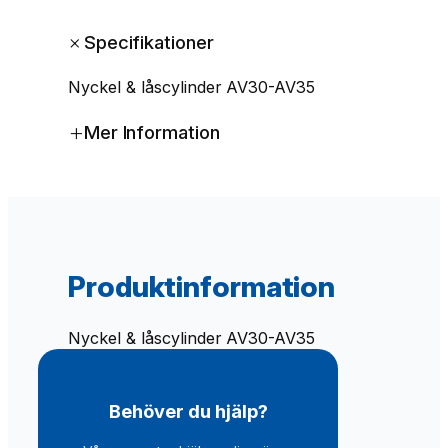
c
k
+
Specifikationer
e
l
Nyckel & låscylinder AV30-AV35
&
c
+
Mer Information
y
l
i
n
d
e
r
Produktinformation
A
V
3
Nyckel & låscylinder AV30-AV35
0
-
A
Behöver du hjälp?
V
3