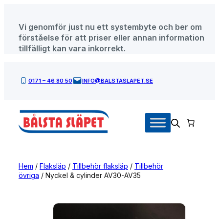
Hoppa
till
Vi genomför just nu ett systembyte och ber om
innehåll
förståelse för att priser eller annan information
tillfälligt kan vara inkorrekt.
0171 – 46 80 50
INFO@BALSTASLAPET.SE
Hem
/
Flaksläp
/
Tillbehör flaksläp
/
Tillbehör
övriga
/ Nyckel & cylinder AV30-AV35