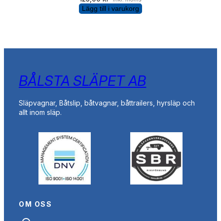
Lägg till i varukorg
BÅLSTA SLÄPET AB
Släpvagnar, Båtslip, båtvagnar, båttrailers, hyrsläp och
allt inom släp.
OM OSS