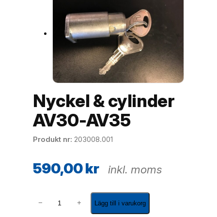
Nyckel & cylinder
AV30-AV35
Produkt nr
203008.001
590,00
kr
inkl. moms
N
−
+
Lägg till i varukorg
y