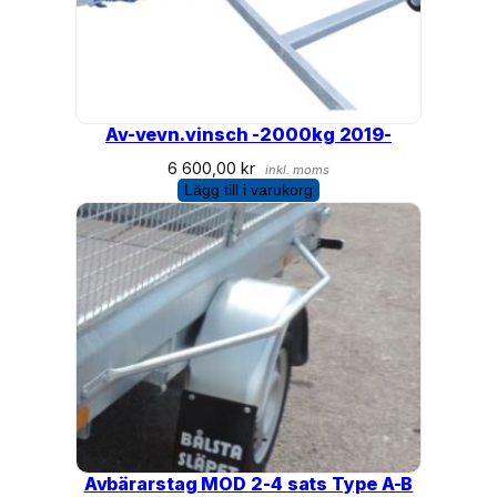
Av-vevn.vinsch -2000kg 2019-
6 600,00
kr
inkl. moms
Lägg till i varukorg
Avbärarstag MOD 2-4 sats Type A-B