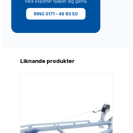
Våra experter hjälper dig gärna.
5
m
RING 0171 – 46 80 50
ä
n
g
d
Liknande produkter