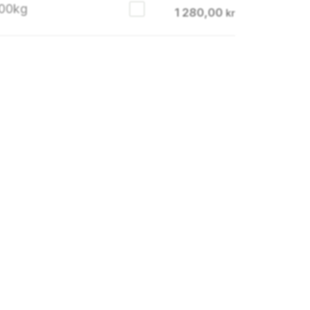
600kg
1 280,00
kr