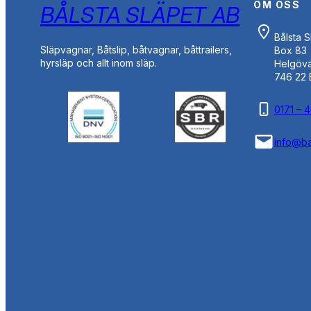
OM OSS
BÅLSTA SLÄPET AB
Bålsta 
Släpvagnar, Båtslip, båtvagnar, båttrailers,
Box 83
hyrsläp och allt inom släp.
Helgöv
746 22 
0171 – 
info@ba