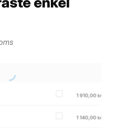
fäste enkel
moms
1 910,00
kr
1 140,00
kr