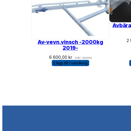
Avbära
2
Av-vevn.vinsch -2000kg
2019-
6 600,00
kr
inkl. moms
Lägg till i varukorg