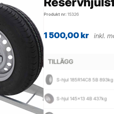
Reservhjuls
Produkt nr
15326
1 500,00
kr
inkl. 
TILLÄGG
S-hjul 185R14C8 5B 893kg
S-hjul 145×13 4B 437kg