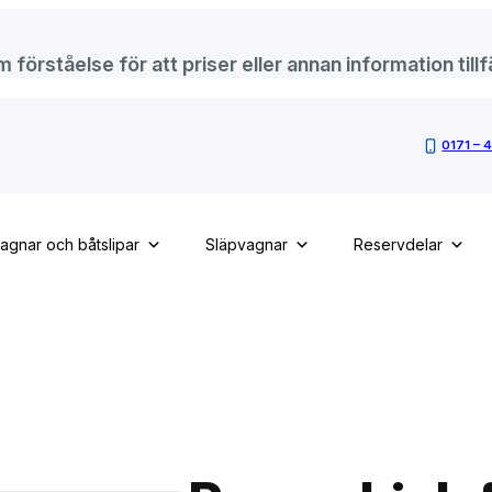
örståelse för att priser eller annan information tillfä
0171 – 
vagnar och båtslipar
Släpvagnar
Reservdelar