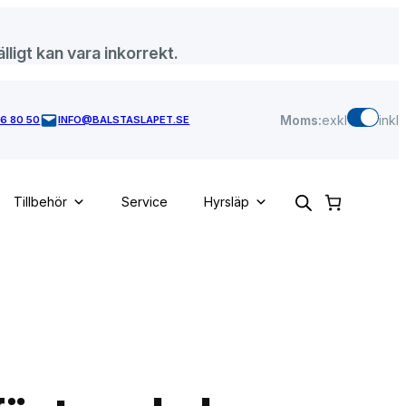
lligt kan vara inkorrekt.
Moms:
exkl
inkl
46 80 50
INFO@BALSTASLAPET.SE
Tillbehör
Service
Hyrsläp