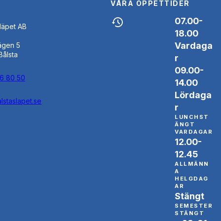
VÅRA ÖPPETTIDER
07.00-
Släpet AB
18.00
Vardaga
ägen 5
Bålsta
r
09.00-
46 80 50
14.00
Lördaga
lstaslapet.se
r
LUNCHST
ÄNGT
VARDAGAR
12.00-
12.45
ALLMÄNN
A
HELGDAG
AR
Stängt
SEMESTER
STÄNGT