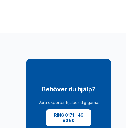
Behöver du hjälp?
Våra experter hjälper dig gärna.
RING 0171 – 46
80 50