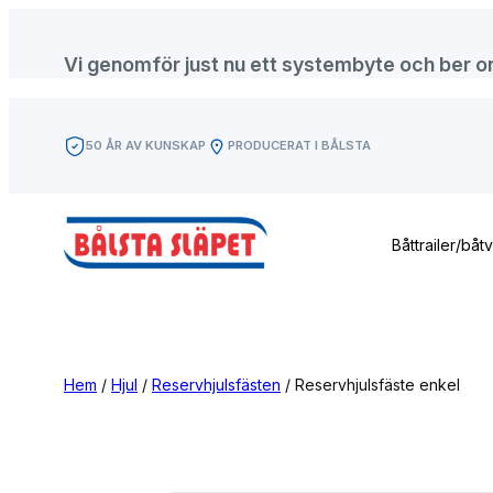
Hoppa
till
Vi genomför just nu ett systembyte och ber om f
innehåll
50 ÅR AV KUNSKAP
PRODUCERAT I BÅLSTA
Båttrailer/båt
Hem
/
Hjul
/
Reservhjulsfästen
/ Reservhjulsfäste enkel