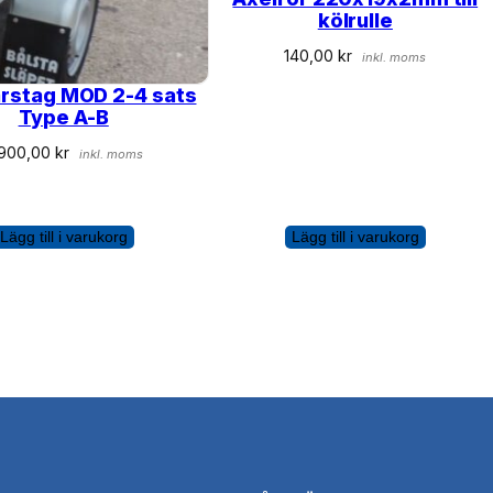
kölrulle
140,00
kr
inkl. moms
rstag MOD 2-4 sats
Type A-B
 900,00
kr
inkl. moms
Lägg till i varukorg
Lägg till i varukorg