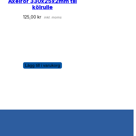
Axelrör 330x25x2mm till
kölrulle
125,00
kr
inkl. moms
Lägg till i varukorg