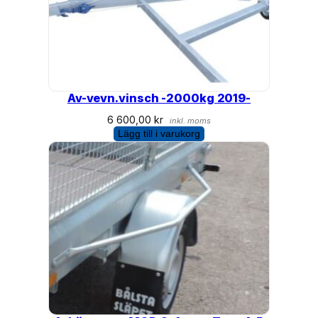
Av-vevn.vinsch -2000kg 2019-
6 600,00
kr
inkl. moms
Lägg till i varukorg