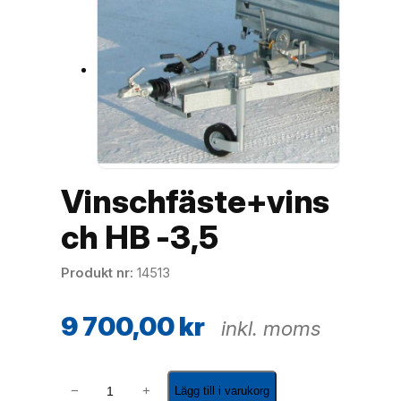
Vinschfäste+vins
ch HB -3,5
Produkt nr
14513
9 700,00
kr
inkl. moms
V
−
+
Lägg till i varukorg
i