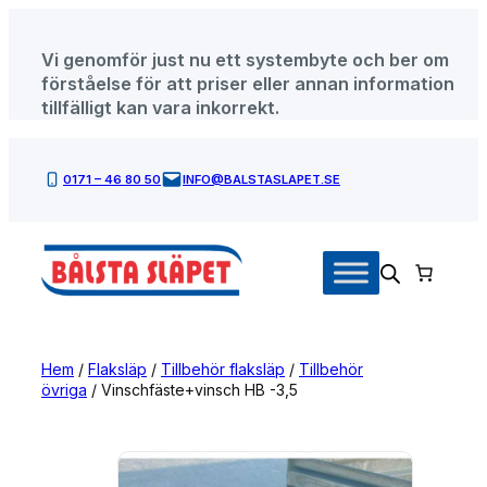
Hoppa
till
Vi genomför just nu ett systembyte och ber om
innehåll
förståelse för att priser eller annan information
tillfälligt kan vara inkorrekt.
0171 – 46 80 50
INFO@BALSTASLAPET.SE
Hem
/
Flaksläp
/
Tillbehör flaksläp
/
Tillbehör
övriga
/ Vinschfäste+vinsch HB -3,5