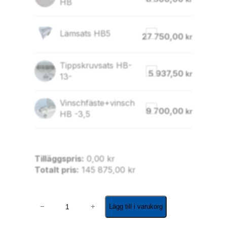
HB
Lämsats HB5
27 750,00
kr
Tippskruvsats HB-
5 937,50
kr
13-
Vinschfäste+vinsch
9 700,00
kr
HB -3,5
Tilläggspris:
0,00
kr
Totalt pris:
145 875,00
kr
H
−
+
Lägg till i varukorg
B
5