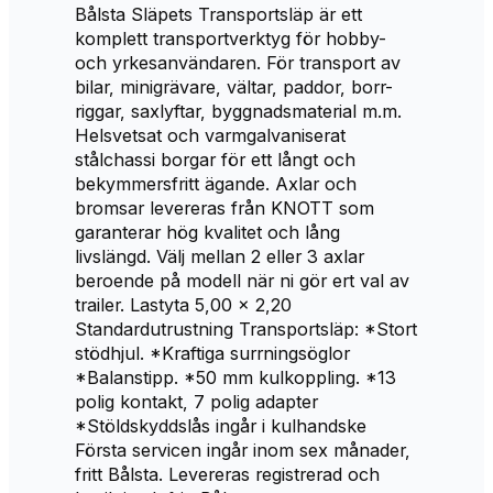
Bålsta Släpets Transportsläp är ett
komplett transportverktyg för hobby-
och yrkesanvändaren. För transport av
bilar, minigrävare, vältar, paddor, borr-
riggar, saxlyftar, byggnadsmaterial m.m.
Helsvetsat och varmgalvaniserat
stålchassi borgar för ett långt och
bekymmersfritt ägande. Axlar och
bromsar levereras från KNOTT som
garanterar hög kvalitet och lång
livslängd. Välj mellan 2 eller 3 axlar
beroende på modell när ni gör ert val av
trailer. Lastyta 5,00 x 2,20
Standardutrustning Transportsläp: *Stort
stödhjul. *Kraftiga surrningsöglor
*Balanstipp. *50 mm kulkoppling. *13
polig kontakt, 7 polig adapter
*Stöldskyddslås ingår i kulhandske
Första servicen ingår inom sex månader,
fritt Bålsta. Levereras registrerad och