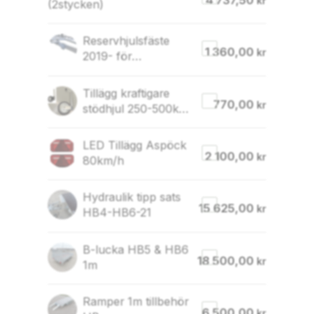
kr
(2stycken)
Reservhjulsfäste
1 360,00
kr
2019- för
120x40mm balk
Tillägg kraftigare
770,00
kr
stödhjul 250-500kg
(250kg utgår)
LED Tillägg Aspöck
2 100,00
kr
80km/h
Hydraulik tipp sats
15 625,00
kr
HB4-HB6-21
B-lucka HB5 & HB6
18 500,00
kr
1m
Ramper 1m tillbehör
6 500,00
kr