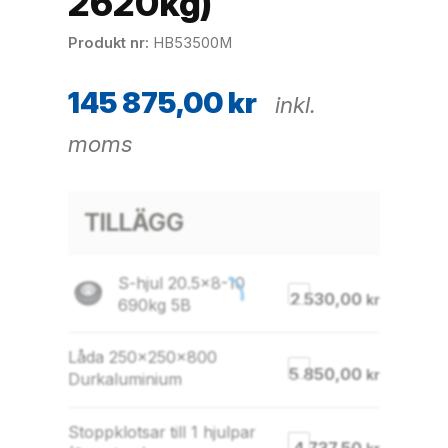
2620kg)
Produkt nr
HB53500M
145 875,00
kr
inkl.
moms
TILLÄGG
S-hjul 20.5×8-10
2 530,00
kr
690kg 5B
Låda 250x250x800
5 850,00
kr
Durkaluminium
Stoppklotsar till 1 hjulpar
4 737,50