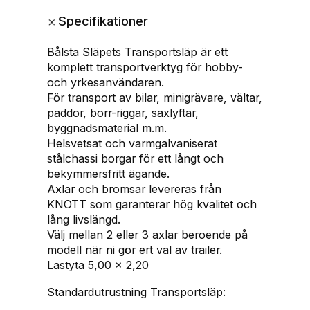
3
+
Specifikationer
5
0
Bålsta Släpets Transportsläp är ett
0
komplett transportverktyg för hobby-
M
och yrkesanvändaren.
(
För transport av bilar, minigrävare, vältar,
5
paddor, borr-riggar, saxlyftar,
×
byggnadsmaterial m.m.
2
Helsvetsat och varmgalvaniserat
,
stålchassi borgar för ett långt och
2
bekymmersfritt ägande.
m
Axlar och bromsar levereras från
l
KNOTT som garanterar hög kvalitet och
a
lång livslängd.
s
Välj mellan 2 eller 3 axlar beroende på
t
modell när ni gör ert val av trailer.
2
Lastyta 5,00 x 2,20
6
2
Standardutrustning Transportsläp:
0