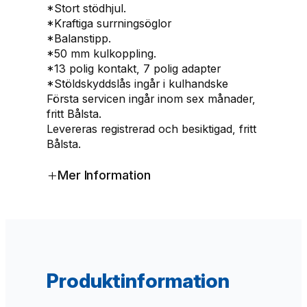
k
*Stort stödhjul.
g
*Kraftiga surrningsöglor
)
*Balanstipp.
m
*50 mm kulkoppling.
ä
*13 polig kontakt, 7 polig adapter
n
*Stöldskyddslås ingår i kulhandske
g
Första servicen ingår inom sex månader,
d
fritt Bålsta.
Levereras registrerad och besiktigad, fritt
Bålsta.
+
Mer Information
Produktinformation