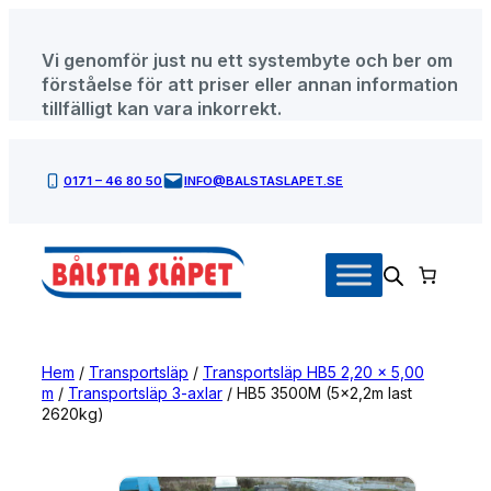
Hoppa
till
Vi genomför just nu ett systembyte och ber om
innehåll
förståelse för att priser eller annan information
tillfälligt kan vara inkorrekt.
0171 – 46 80 50
INFO@BALSTASLAPET.SE
Hem
/
Transportsläp
/
Transportsläp HB5 2,20 x 5,00
m
/
Transportsläp 3-axlar
/ HB5 3500M (5×2,2m last
2620kg)