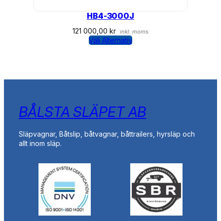
HB4-3000J
121 000,00
kr
inkl. moms
Välj Alternativ
BÅLSTA SLÄPET AB
Släpvagnar, Båtslip, båtvagnar, båttrailers, hyrsläp och
allt inom släp.