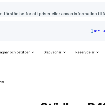
örståelse för att priser eller annan information tillfä
0171 – 
vagnar och båtslipar
Släpvagnar
Reservdelar
0mm