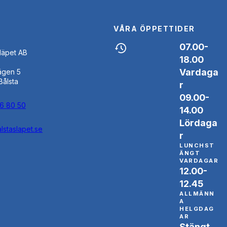
VÅRA ÖPPETTIDER
07.00-
Släpet AB
18.00
Vardaga
ägen 5
Bålsta
r
09.00-
46 80 50
14.00
Lördaga
lstaslapet.se
r
LUNCHST
ÄNGT
VARDAGAR
12.00-
12.45
ALLMÄNN
A
HELGDAG
AR
Stängt