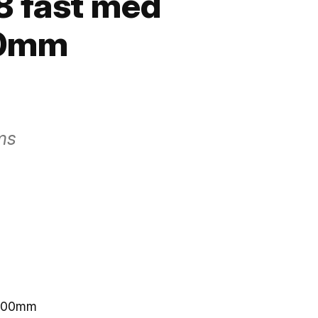
8 fast med
00mm
ms
 700mm