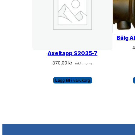
Bälg 
Axeltapp S2035-7
870,00
kr
inkl. moms
Lägg till i varukorg