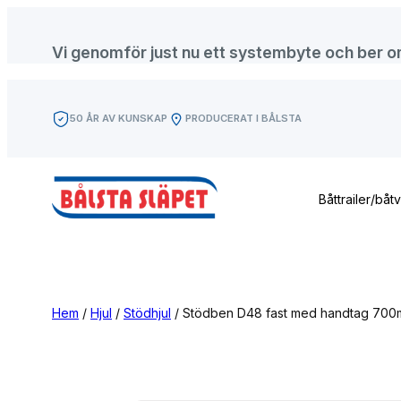
Hoppa
till
Vi genomför just nu ett systembyte och ber om f
innehåll
50 ÅR AV KUNSKAP
PRODUCERAT I BÅLSTA
Båttrailer/båt
Hem
/
Hjul
/
Stödhjul
/ Stödben D48 fast med handtag 70