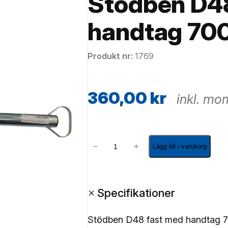
Stödben D4
handtag 7
Produkt nr
1769
360,00
kr
inkl. mo
S
−
+
Lägg till i varukorg
t
ö
d
+
Specifikationer
b
e
n
Stödben D48 fast med handtag