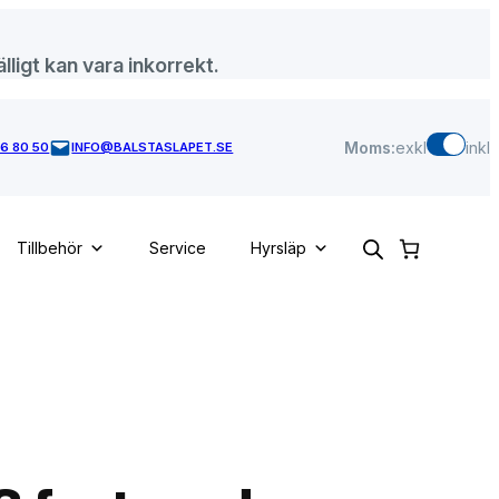
lligt kan vara inkorrekt.
Moms:
exkl
inkl
46 80 50
INFO@BALSTASLAPET.SE
Tillbehör
Service
Hyrsläp