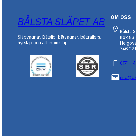
OM OSS
BÅLSTA SLÄPET AB
Bålsta 
Släpvagnar, Båtslip, båtvagnar, båttrailers,
Box 83
hyrsläp och allt inom släp.
Helgöv
746 22 
0171 – 
info@ba