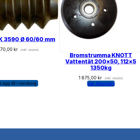
AK 3590 Ø 60/60 mm
470,00
kr
inkl. moms
Bromstrumma KNOTT
Vattentät 200×50, 112×5
1350kg
1 875,00
kr
inkl. moms
Lägg till i varukorg
Välj Alternativ