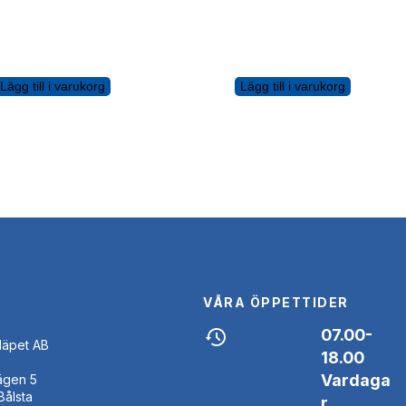
Lägg till i varukorg
Lägg till i varukorg
VÅRA ÖPPETTIDER
07.00-
Släpet AB
18.00
Vardaga
ägen 5
Bålsta
r