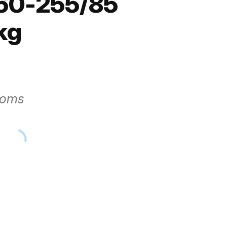
K60-255/85
kg
moms