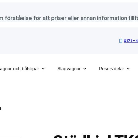
örståelse för att priser eller annan information tillfä
0171 – 
vagnar och båtslipar
Släpvagnar
Reservdelar
g