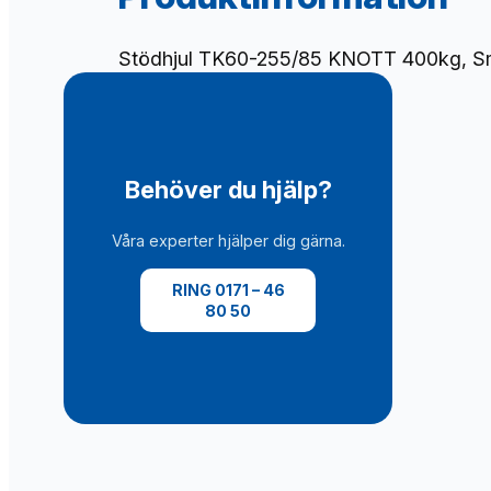
Stödhjul TK60-255/85 KNOTT 400kg, Smör
Behöver du hjälp?
Våra experter hjälper dig gärna.
RING 0171 – 46
80 50