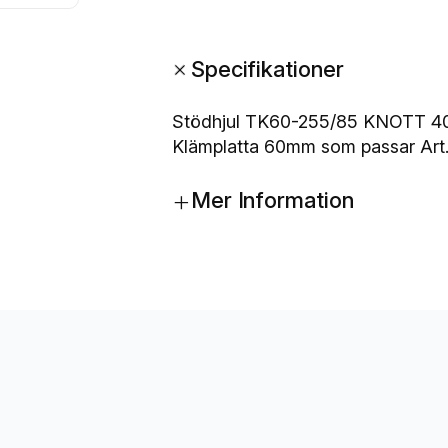
ö
d
+
Specifikationer
h
j
u
Stödhjul TK60-255/85 KNOTT 400k
l
Klämplatta 60mm som passar Art.
T
+
K
Mer Information
6
0
-
2
5
5
/
8
5
K