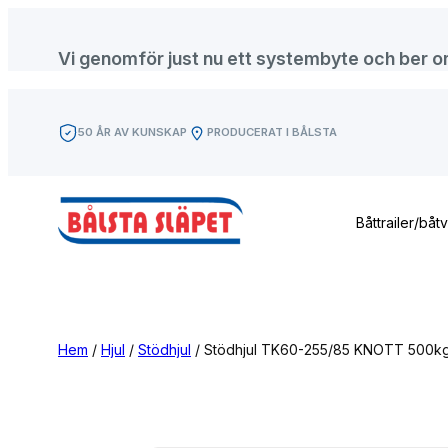
Hoppa
till
Vi genomför just nu ett systembyte och ber om f
innehåll
50 ÅR AV KUNSKAP
PRODUCERAT I BÅLSTA
Båttrailer/båt
Hem
/
Hjul
/
Stödhjul
/ Stödhjul TK60-255/85 KNOTT 500k