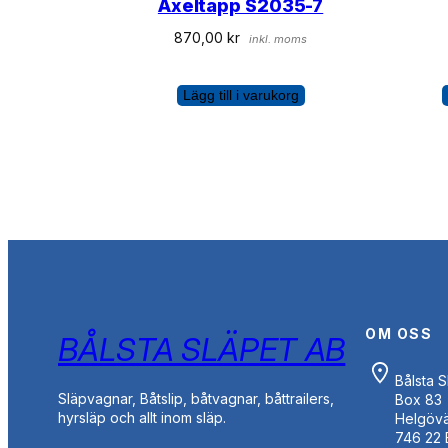
Axeltapp S2035-7
870,00
kr
inkl. moms
Lägg till i varukorg
OM OSS
BÅLSTA SLÄPET AB
Bålsta 
Släpvagnar, Båtslip, båtvagnar, båttrailers,
Box 83
hyrsläp och allt inom släp.
Helgöv
746 22 