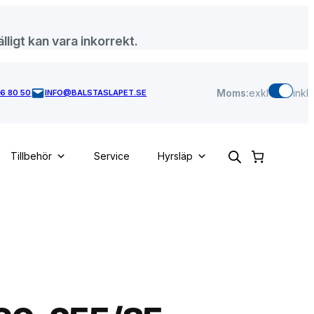
lligt kan vara inkorrekt.
Moms:
exkl
inkl
46 80 50
INFO@BALSTASLAPET.SE
Tillbehör
Service
Hyrsläp