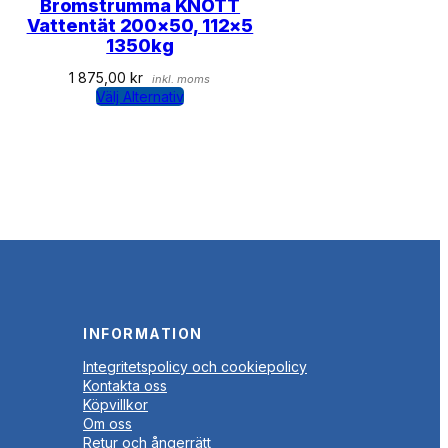
Bromstrumma KNOTT
Vattentät 200×50, 112×5
1350kg
1 875,00
kr
inkl. moms
Välj Alternativ
INFORMATION
Integritetspolicy och cookiepolicy
Kontakta oss
Köpvillkor
Om oss
Retur och ångerrätt