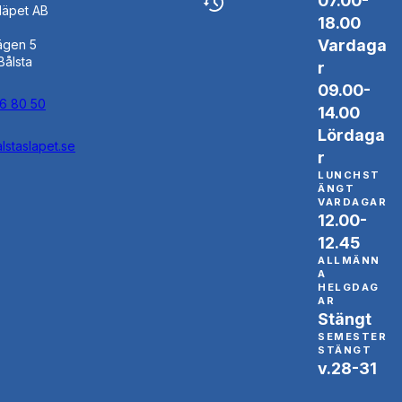
07.00-
Släpet AB
18.00
Vardaga
ägen 5
Bålsta
r
09.00-
46 80 50
14.00
Lördaga
lstaslapet.se
r
LUNCHST
ÄNGT
VARDAGAR
12.00-
12.45
ALLMÄNN
A
HELGDAG
AR
Stängt
SEMESTER
STÄNGT
v.28-31