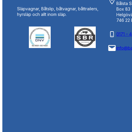
Bålsta 
Släpvagnar, Båtslip, båtvagnar, båttrailers,
Box 83
hyrsläp och allt inom släp.
Helgöv
746 22 
0171 – 
info@ba