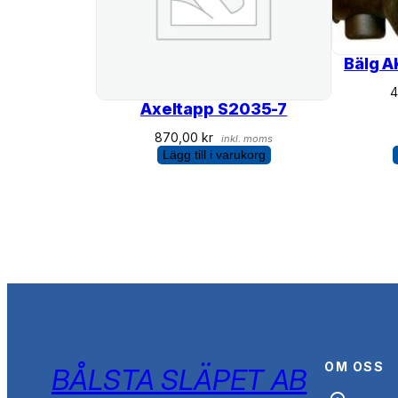
Bälg 
Axeltapp S2035-7
870,00
kr
inkl. moms
Lägg till i varukorg
OM OSS
BÅLSTA SLÄPET AB