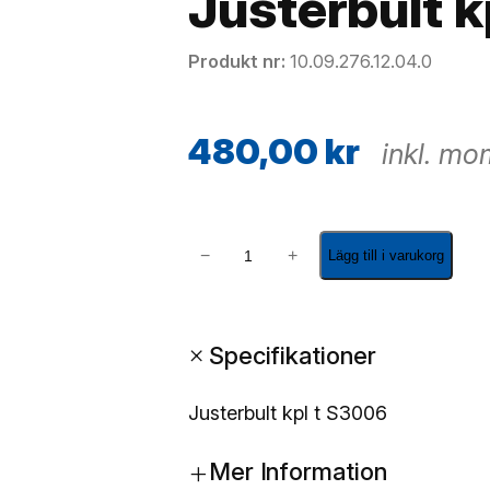
Justerbult k
Produkt nr
10.09.276.12.04.0
480,00
kr
inkl. m
J
−
+
Lägg till i varukorg
u
s
t
+
Specifikationer
e
r
b
Justerbult kpl t S3006
u
+
l
Mer Information
t