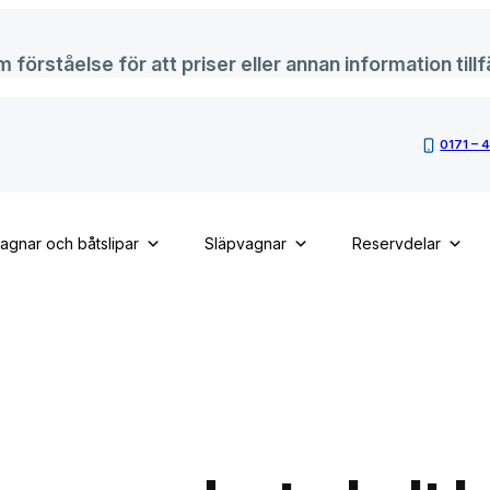
örståelse för att priser eller annan information tillfä
0171 – 
vagnar och båtslipar
Släpvagnar
Reservdelar