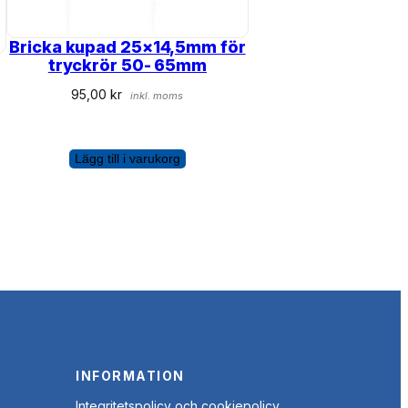
Bricka kupad 25×14,5mm för
tryckrör 50- 65mm
95,00
kr
inkl. moms
Lägg till i varukorg
INFORMATION
Integritetspolicy och cookiepolicy