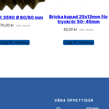
Bricka kupad 25x13mm för
AK 3590 Ø 60/60 mm
tryckrör 50- 45mm
470,00
kr
inkl. moms
43,00
kr
inkl. moms
Lägg till i varukorg
Lägg till i varukorg
VÅRA ÖPPETTIDER