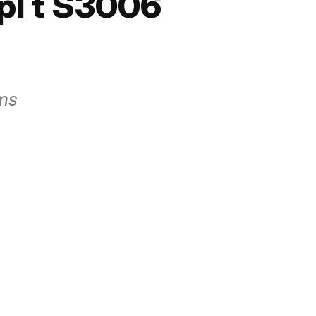
pl t S3006
oms