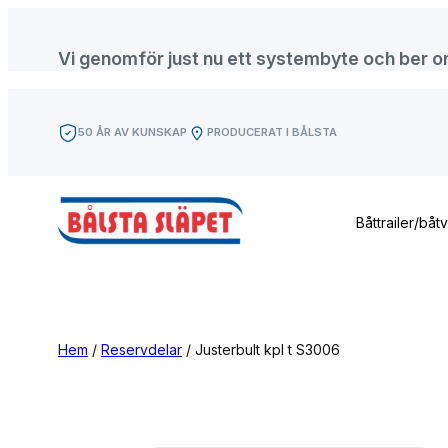
Hoppa
till
Vi genomför just nu ett systembyte och ber om f
innehåll
50 ÅR AV KUNSKAP
PRODUCERAT I BÅLSTA
Båttrailer/båt
Hem
/
Reservdelar
/ Justerbult kpl t S3006