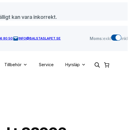
lligt kan vara inkorrekt.
Moms:
exkl
inkl
46 80 50
INFO@BALSTASLAPET.SE
Tillbehör
Service
Hyrsläp