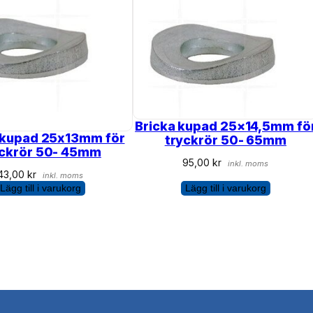
Bricka kupad 25×14,5mm fö
 kupad 25x13mm för
tryckrör 50- 65mm
yckrör 50- 45mm
95,00
kr
inkl. moms
43,00
kr
inkl. moms
Lägg till i varukorg
Lägg till i varukorg