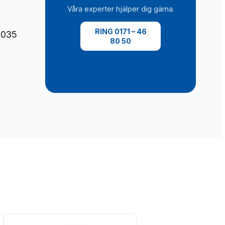
Våra experter hjälper dig gärna.
RING 0171 – 46
2035
80 50