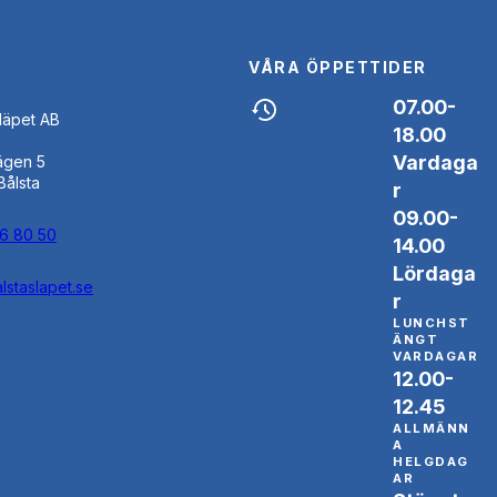
VÅRA ÖPPETTIDER
07.00-
Släpet AB
18.00
Vardaga
ägen 5
Bålsta
r
09.00-
46 80 50
14.00
Lördaga
lstaslapet.se
r
LUNCHST
ÄNGT
VARDAGAR
12.00-
12.45
ALLMÄNN
A
HELGDAG
AR