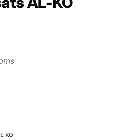
ats AL-KO
moms
AL-KO