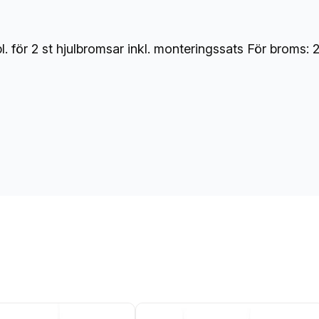
g
d
för 2 st hjulbromsar inkl. monteringssats För broms: 