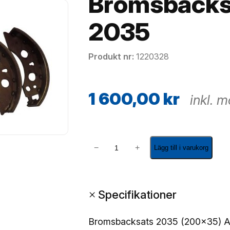
Bromsbacks
2035
Produkt nr
1220328
1 600,00
kr
inkl. 
B
−
+
Lägg till i varukorg
r
o
m
+
Specifikationer
s
b
a
Bromsbacksats 2035 (200×35) 