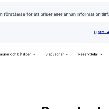
örståelse för att priser eller annan information tillfä
0171 – 
vagnar och båtslipar
Släpvagnar
Reservdelar