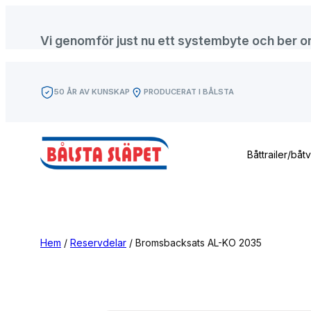
Hoppa
till
Vi genomför just nu ett systembyte och ber om f
innehåll
50 ÅR AV KUNSKAP
PRODUCERAT I BÅLSTA
Båttrailer/båt
Hem
/
Reservdelar
/ Bromsbacksats AL-KO 2035