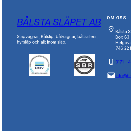
OM OSS
BÅLSTA SLÄPET AB
Bålsta 
Släpvagnar, Båtslip, båtvagnar, båttrailers,
Box 83
hyrsläp och allt inom släp.
Helgöv
746 22 
0171 – 
info@ba