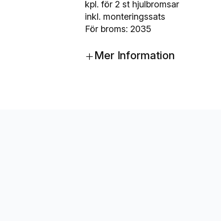
c
kpl. för 2 st hjulbromsar
k
inkl. monteringssats
s
För broms: 2035
a
+
t
Mer Information
s
A
L
-
K
O
2
0
3
5
m
ä
n