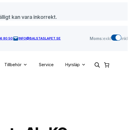
lligt kan vara inkorrekt.
Moms:
exkl
inkl
46 80 50
INFO@BALSTASLAPET.SE
Tillbehör
Service
Hyrsläp