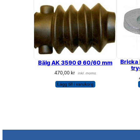
Bricka
Bälg AK 3590 Ø 60/60 mm
tr
470,00
kr
inkl. moms
Lägg till i varukorg