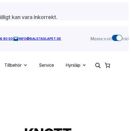
lligt kan vara inkorrekt.
Moms:
exkl
inkl
46 80 50
INFO@BALSTASLAPET.SE
Tillbehör
Service
Hyrsläp