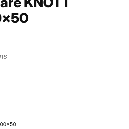
rare KNOTT
0×50
oms
200×50