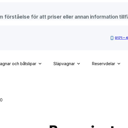
örståelse för att priser eller annan information tillfä
0171 – 
vagnar och båtslipar
Släpvagnar
Reservdelar
50