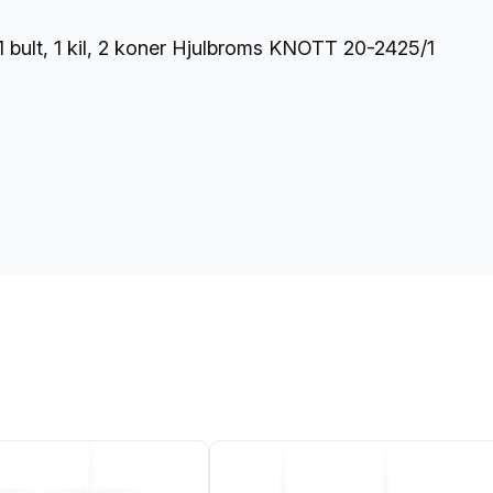
/
2
ult, 1 kil, 2 koner Hjulbroms KNOTT 20-2425/1
0
0
×
5
0
m
ä
n
g
d