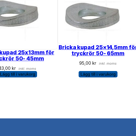
Bricka kupad 25×14,5mm fö
 kupad 25x13mm för
tryckrör 50- 65mm
yckrör 50- 45mm
95,00
kr
inkl. moms
43,00
kr
inkl. moms
Lägg till i varukorg
Lägg till i varukorg