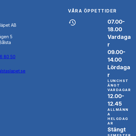
VÅRA ÖPPETTIDER
07.00-
Släpet AB
18.00
Vardaga
ägen 5
Bålsta
r
09.00-
46 80 50
14.00
Lördaga
lstaslapet.se
r
LUNCHST
ÄNGT
VARDAGAR
12.00-
12.45
ALLMÄNN
A
HELGDAG
AR
Stängt
SEMESTER