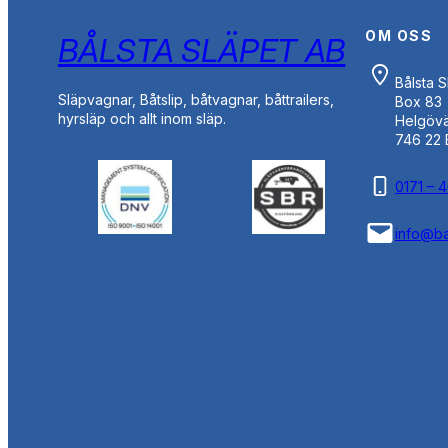
OM OSS
BÅLSTA SLÄPET AB
Bålsta 
Släpvagnar, Båtslip, båtvagnar, båttrailers,
Box 83
hyrsläp och allt inom släp.
Helgöv
746 22 
0171 – 
info@ba