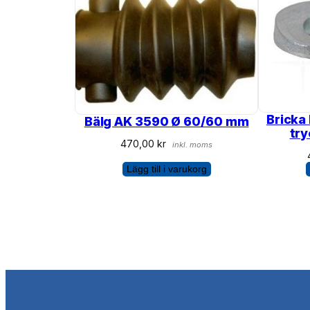
Bricka
Bälg AK 3590 Ø 60/60 mm
tr
470,00
kr
inkl. moms
Lägg till i varukorg