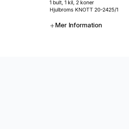
s
1 bult, 1 kil, 2 koner
t
Hjulbroms KNOTT 20-2425/1
e
+
r
Mer Information
a
r
e
K
N
O
T
T
1
6
0
×
3
5