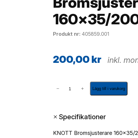
Bromsjuste
160×35/20
Produkt nr
405859.001
200,00
kr
inkl. m
B
−
+
Lägg till i varukorg
r
o
m
+
Specifikationer
s
j
u
KNOTT Bromsjusterare 160×35/