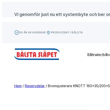
Hoppa
till
Vi genomför just nu ett systembyte och ber om f
innehåll
50 ÅR AV KUNSKAP
PRODUCERAT I BÅLSTA
Båttrailer/båt
Hem
/
Reservdelar
/ Bromsjusterare KNOTT 160×35/200×