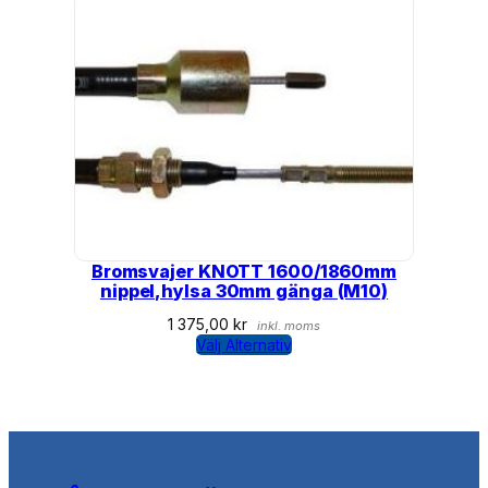
Bromsvajer KNOTT 1600/1860mm
nippel,hylsa 30mm gänga (M10)
1 375,00
kr
inkl. moms
Välj Alternativ