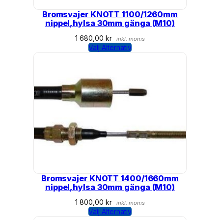
Bromsvajer KNOTT 1100/1260mm
nippel,hylsa 30mm gänga (M10)
1 680,00
kr
inkl. moms
Välj Alternativ
Bromsvajer KNOTT 1400/1660mm
nippel,hylsa 30mm gänga (M10)
1 800,00
kr
inkl. moms
Välj Alternativ