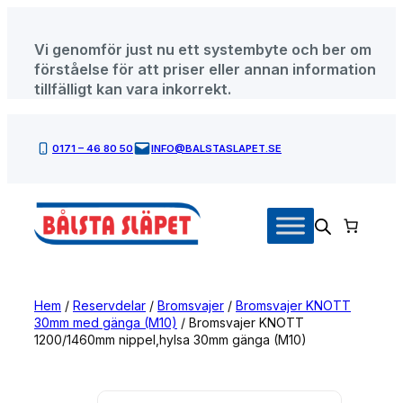
Hoppa
till
Vi genomför just nu ett systembyte och ber om
innehåll
förståelse för att priser eller annan information
tillfälligt kan vara inkorrekt.
0171 – 46 80 50
INFO@BALSTASLAPET.SE
Hem
/
Reservdelar
/
Bromsvajer
/
Bromsvajer KNOTT
30mm med gänga (M10)
/ Bromsvajer KNOTT
1200/1460mm nippel,hylsa 30mm gänga (M10)