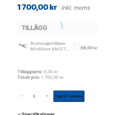
1 700,00
kr
inkl. moms
TILLÄGG
Bromsvajerhållare
98,00
kr
80x80mm KNOTT
1st
Tilläggspris:
0,00
kr
Totalt pris:
1 700,00
kr
B
−
+
Lägg till i varukorg
r
o
m
+
Specifikationer