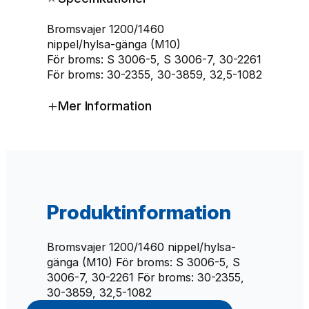
s
v
Bromsvajer 1200/1460
a
nippel/hylsa-gänga (M10)
j
För broms: S 3006-5, S 3006-7, 30-2261
e
För broms: 30-2355, 30-3859, 32,5-1082
r
K
+
Mer Information
N
O
T
T
1
2
0
Produktinformation
0
/
1
Bromsvajer 1200/1460 nippel/hylsa-
4
gänga (M10) För broms: S 3006-5, S
6
3006-7, 30-2261 För broms: 30-2355,
0
30-3859, 32,5-1082
m