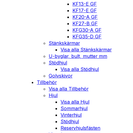
KF13-E GF
KF17-E GF
KF20-A GF
KF27-B GF
KFG30-A GF
KFG35-D GF
Stänkskärmar
Visa alla Stänkskärmar
U-byglar, bult, mutter mm
Stödhjul
Visa alla Stödhjul
Golvskivor
Tillbehör
Visa alla Tillbehör
Hjul
Visa alla Hjul
Sommarhjul
Vinterhjul
Stödhjul
Reservhjulsfästen