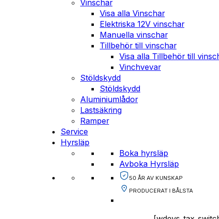
Vinschar
Visa alla Vinschar
Elektriska 12V vinschar
Manuella vinschar
Tillbehör till vinschar
Visa alla Tillbehör till vinsc
Vinchvevar
Stöldskydd
Stöldskydd
Aluminiumlådor
Lastsäkring
Ramper
Service
Hyrsläp
Boka hyrsläp
Avboka Hyrsläp
50 ÅR AV KUNSKAP
PRODUCERAT I BÅLSTA
[wdevs_tax_switc