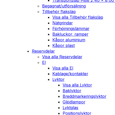
Transportsläp HB8 2,40 x 8,00
Begagnat/utförsäljning
Tillbehör flaksläp
Visa alla Tillbehör flaksläp
Nätgrindar
Förhöjningslämmar
Bakluckor, ramper
Kåpor aluminium
Kåpor plast
Reservdelar
Visa alla Reservdelar
El
Visa alla El
Kablage/kontakter
Lyktor
Visa alla Lyktor
Baklyktor
Breddmarkeringslyktor
Glödlampor
Lyktglas
Positionslyktor