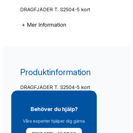
J
Ä
DRAGFJÄDER T. S2504-5 kort
D
E
+
Mer Information
R
T
.
S
2
5
0
Produktinformation
4
-
DRAGFJÄDER T. S2504-5 kort
5
k
o
r
Behöver du hjälp?
t
m
Våra experter hjälper dig gärna.
ä