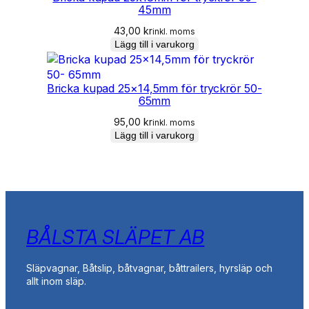
45mm
43,00
kr
inkl. moms
Lägg till i varukorg
Bricka kupad 25×14,5mm för tryckrör 50-
65mm
95,00
kr
inkl. moms
Lägg till i varukorg
BÅLSTA SLÄPET AB
Släpvagnar, Båtslip, båtvagnar, båttrailers, hyrsläp och
allt inom släp.