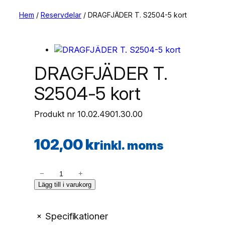
Hem
/
Reservdelar
/ DRAGFJÄDER T. S2504-5 kort
DRAGFJÄDER T.
S2504-5 kort
Produkt nr
10.02.4901.30.00
102,00
kr
inkl. moms
D
−
+
R
Lägg till i varukorg
A
G
+
Specifikationer
F