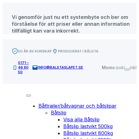
Hoppa
till
Vi genomför just nu ett systembyte och ber om
innehåll
förståelse för att priser eller annan information
tillfälligt kan vara inkorrekt.
50 ÅR AV KUNSKAP
PRODUCERAT I BÅLSTA
0171 –
Moms:
exkl
inkl
46 80
INFO@BALSTASLAPET.SE
50
Båttrailer/båtvagnar och båtslipar
Båtslip
Visa alla Båtslip
Båtslip lastvikt 500kg
Båtslip lastvikt 800kg