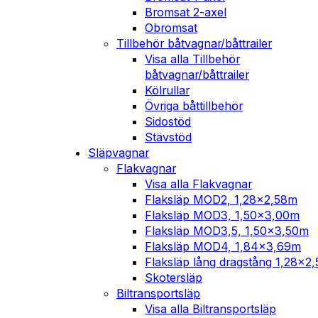
Bromsat 2-axel
Obromsat
Tillbehör båtvagnar/båttrailer
Visa alla Tillbehör
båtvagnar/båttrailer
Kölrullar
Övriga båttillbehör
Sidostöd
Stävstöd
Släpvagnar
Flakvagnar
Visa alla Flakvagnar
Flaksläp MOD2, 1,28×2,58m
Flaksläp MOD3, 1,50×3,00m
Flaksläp MOD3,5, 1,50×3,50m
Flaksläp MOD4, 1,84×3,69m
Flaksläp lång dragstång 1,28×2
Skotersläp
Biltransportsläp
Visa alla Biltransportsläp