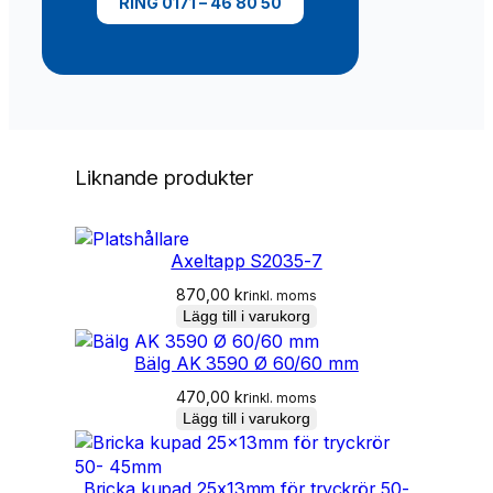
n
RING 0171 – 46 80 50
g
d
Liknande produkter
Axeltapp S2035-7
870,00
kr
inkl. moms
Lägg till i varukorg
Bälg AK 3590 Ø 60/60 mm
470,00
kr
inkl. moms
Lägg till i varukorg
Bricka kupad 25x13mm för tryckrör 50-