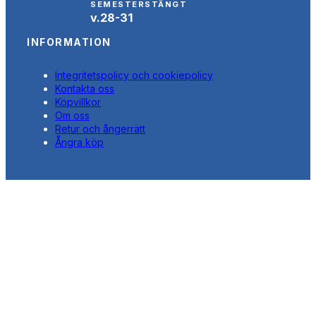
SEMESTERSTÄNGT
v.28-31
INFORMATION
Integritetspolicy och cookiepolicy
Kontakta oss
Köpvillkor
Om oss
Retur och ångerrätt
Ångra köp