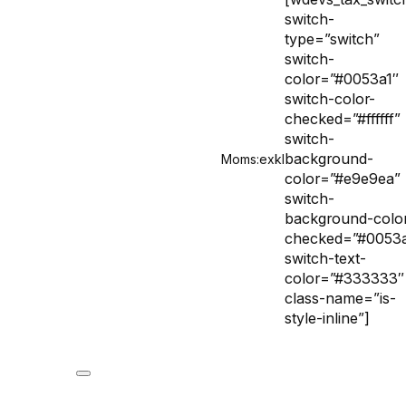
switch-
type=”switch”
switch-
color=”#0053a1″
switch-color-
checked=”#ffffff”
switch-
background-
Moms:
exkl
color=”#e9e9ea”
switch-
background-colo
checked=”#0053a
switch-text-
color=”#333333″
class-name=”is-
style-inline”]