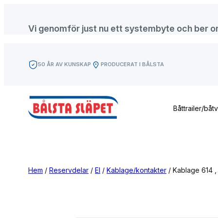
Hoppa
till
Vi genomför just nu ett systembyte och ber om f
innehåll
50 ÅR AV KUNSKAP
PRODUCERAT I BÅLSTA
Båttrailer/båt
Hem
/
Reservdelar
/
El
/
Kablage/kontakter
/ Kablage 614 ,