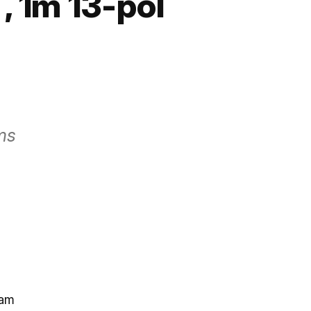
, 1m 13-pol
ms
ram