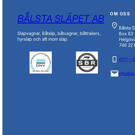
OM OSS
BÅLSTA SLÄPET AB
Bålsta 
Släpvagnar, Båtslip, båtvagnar, båttrailers,
Box 83
hyrsläp och allt inom släp.
Helgöv
746 22 
0171 – 
info@ba