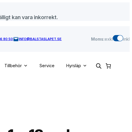
lligt kan vara inkorrekt.
Moms:
exkl
inkl
46 80 50
INFO@BALSTASLAPET.SE
Tillbehör
Service
Hyrsläp