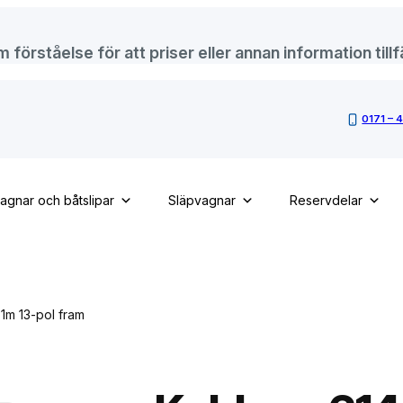
örståelse för att priser eller annan information tillfä
0171 – 
vagnar och båtslipar
Släpvagnar
Reservdelar
 1m 13-pol fram