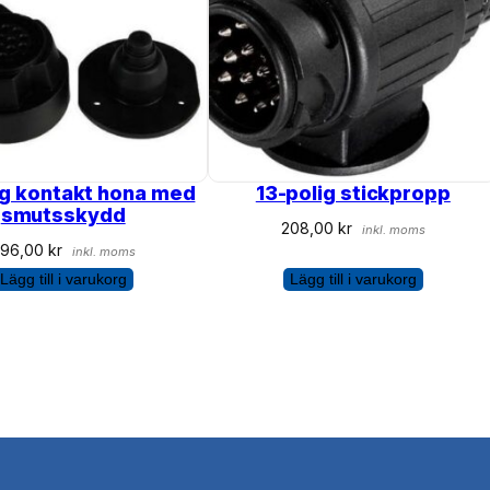
ig kontakt hona med
13-polig stickpropp
smutsskydd
208,00
kr
inkl. moms
296,00
kr
inkl. moms
Lägg till i varukorg
Lägg till i varukorg