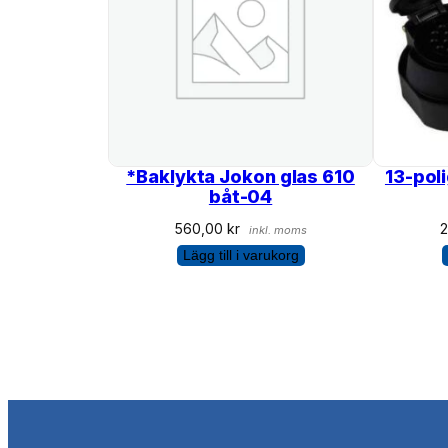
*Baklykta Jokon glas 610
13-pol
båt-04
560,00
kr
inkl. moms
Lägg till i varukorg