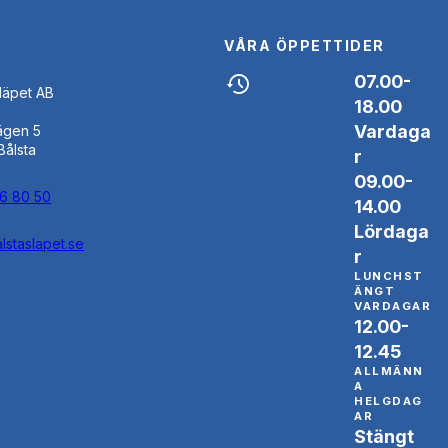
VÅRA ÖPPETTIDER
07.00-
Släpet AB
18.00
Vardaga
ägen 5
Bålsta
r
09.00-
46 80 50
14.00
Lördaga
lstaslapet.se
r
LUNCHST
ÄNGT
VARDAGAR
12.00-
12.45
ALLMÄNN
A
HELGDAG
AR
Stängt