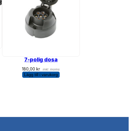
7-polig dosa
180,00
kr
inkl. moms
Lägg till i varukorg