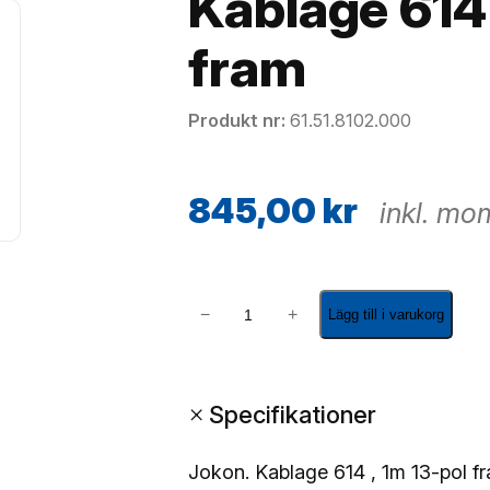
Kablage 614 
fram
Produkt nr
61.51.8102.000
845,00
kr
inkl. mo
K
−
+
Lägg till i varukorg
a
b
l
+
Specifikationer
a
g
e
Jokon. Kablage 614 , 1m 13-pol f