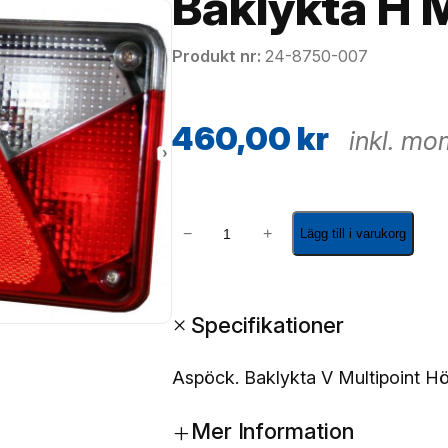
Baklykta H M
Produkt nr
24-8750-007
460,00
kr
inkl. m
B
−
+
Lägg till i varukorg
a
k
l
+
Specifikationer
y
k
t
Aspöck. Baklykta V Multipoint Hö
a
+
H
Mer Information
M