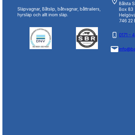
Bålsta 
Släpvagnar, Båtslip, båtvagnar, båttrailers,
Box 83
hyrsläp och allt inom släp.
Helgöv
746 22 
0171 – 
info@ba