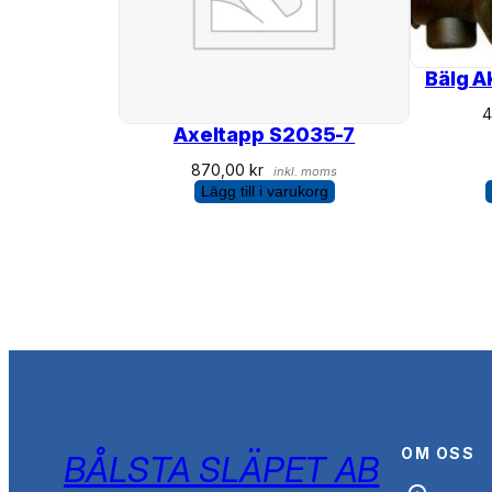
Bälg 
Axeltapp S2035-7
870,00
kr
inkl. moms
Lägg till i varukorg
OM OSS
BÅLSTA SLÄPET AB