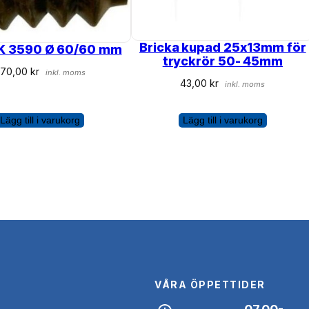
Bricka kupad 25x13mm för
AK 3590 Ø 60/60 mm
tryckrör 50- 45mm
470,00
kr
inkl. moms
43,00
kr
inkl. moms
Lägg till i varukorg
Lägg till i varukorg
VÅRA ÖPPETTIDER