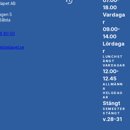
07.00-
Släpet AB
18.00
Vardaga
ägen 5
Bålsta
r
09.00-
46 80 50
14.00
Lördaga
lstaslapet.se
r
LUNCHST
ÄNGT
VARDAGAR
12.00-
12.45
ALLMÄNN
A
HELGDAG
AR
Stängt
SEMESTER
STÄNGT
v.28-31