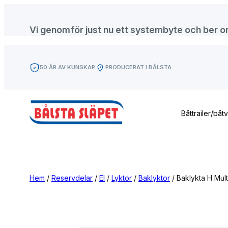
Hoppa
till
Vi genomför just nu ett systembyte och ber om f
innehåll
50 ÅR AV KUNSKAP
PRODUCERAT I BÅLSTA
Båttrailer/båt
Hem
/
Reservdelar
/
El
/
Lyktor
/
Baklyktor
/ Baklykta H Mult