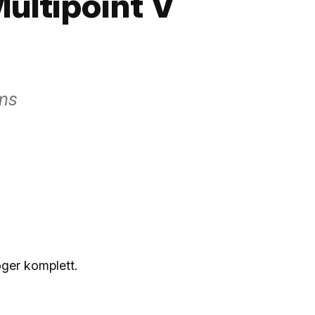
ultipoint V
oms
ger komplett.