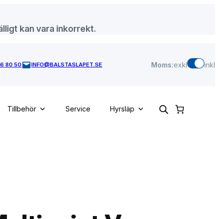
lligt kan vara inkorrekt.
Moms:
exkl
inkl
46 80 50
INFO@BALSTASLAPET.SE
Tillbehör
Service
Hyrsläp