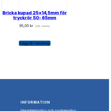
Bricka kupad 25×14,5mm för
tryckrör 50- 65mm
95,00
kr
inkl. moms
Lägg till i varukorg
INFORMATION
Integritetspolicy och cookiepolicy