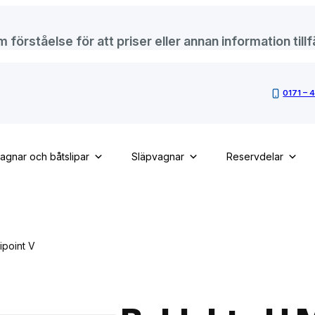
örståelse för att priser eller annan information tillfä
0171 – 
vagnar och båtslipar
Släpvagnar
Reservdelar
ipoint V