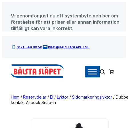
Hoppa
till
Vi genomför just nu ett systembyte och ber om
innehåll
förståelse för att priser eller annan information
tillfälligt kan vara inkorrekt.
0171 – 46 80 50
INFO@BALSTASLAPET.SE
Hem
/
Reservdelar
/
El
/
Lyktor
/
Sidomarkeringslyktor
/ Dubbe
kontakt Aspöck Snap-in