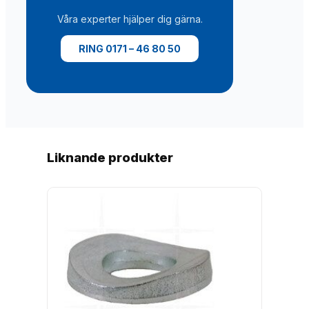
p
Våra experter hjälper dig gärna.
-
i
RING 0171 – 46 80 50
n
m
ä
n
g
d
Liknande produkter