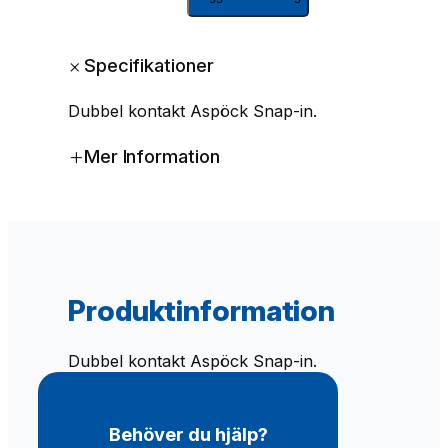
u
b
b
+
Specifikationer
e
l
Dubbel kontakt Aspöck Snap-in.
k
o
+
Mer Information
n
t
a
k
t
A
s
Produktinformation
p
ö
c
Dubbel kontakt Aspöck Snap-in.
k
S
n
Behöver du hjälp?
a