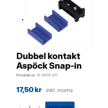
Dubbel kontakt
Aspöck Snap-in
Produkt nr
15-5976-017
17,50
kr
inkl. moms
D
−
+
Lägg till i varukorg