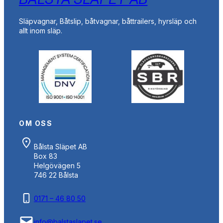
Släpvagnar, Båtslip, båtvagnar, båttrailers, hyrsläp och
allt inom släp.
OM OSS
Bålsta Släpet AB
Box 83
Helgövägen 5
746 22 Bålsta
0171 – 46 80 50
info@balstaslapet.se