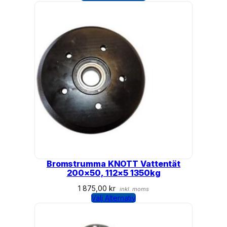
Bromstrumma KNOTT Vattentät
200×50, 112×5 1350kg
1 875,00
kr
inkl. moms
Välj Alternativ