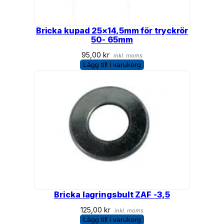
Bricka kupad 25×14,5mm för tryckrör
50- 65mm
95,00
kr
inkl. moms
Lägg till i varukorg
Bricka lagringsbult ZAF -3,5
125,00
kr
inkl. moms
Lägg till i varukorg