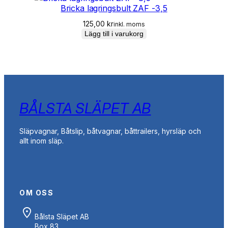
Bricka lagringsbult ZAF -3,5
125,00
kr
inkl. moms
Lägg till i varukorg
BÅLSTA SLÄPET AB
Släpvagnar, Båtslip, båtvagnar, båttrailers, hyrsläp och
allt inom släp.
OM OSS
Bålsta Släpet AB
Box 83