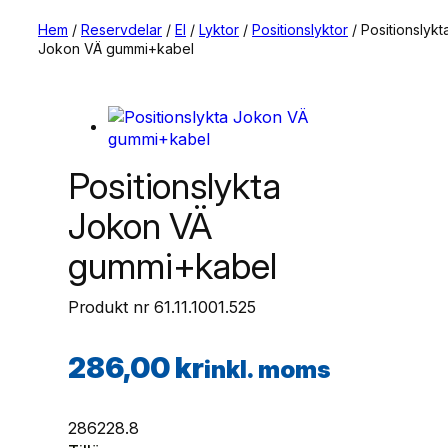
Hem
/
Reservdelar
/
El
/
Lyktor
/
Positionslyktor
/ Positionslykt
Jokon VÄ gummi+kabel
Positionslykta
Jokon VÄ
gummi+kabel
Produkt nr
61.11.1001.525
286,00
kr
inkl. moms
286
228.8