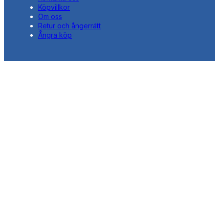
Köpvillkor
Om oss
Retur och ångerrätt
Ångra köp