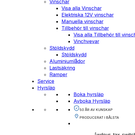
Vinschar
Visa alla Vinschar
Elektriska 12V vinschar
Manuella vinschar
Tillbehör till vinschar
Visa alla Tillbehör till vinsc
Vinchvevar
Stöldskydd
Stöldskydd
Aluminiumlådor
Lastsäkring
Ramper
Service
Hyrsläp
Boka hyrsläp
Avboka Hyrsläp
50 ÅR AV KUNSKAP
PRODUCERAT I BÅLSTA
[wdevs_tax_switc