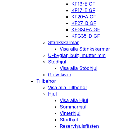
KF13-E GF
KF17-E GF
KF20-A GF
KF27-B GF
KFG30-A GF
KFG35-D GF
Stänkskärmar
Visa alla Stänkskärmar
U-byglar, bult, mutter mm
Stödhjul
Visa alla Stödhjul
Golvskivor
Tillbehör
Visa alla Tillbehör
Hjul
Visa alla Hjul
Sommarhjul
Vinterhjul
Stödhjul
Reservhjulsfästen