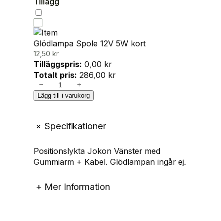
Tillägg
Glödlampa Spole 12V 5W kort
12,50
kr
Tilläggspris:
0,00
kr
Totalt pris:
286,00
kr
P
−
+
o
Lägg till i varukorg
s
i
+
Specifikationer
t
i
o
Positionslykta Jokon Vänster med
n
Gummiarm + Kabel. Glödlampan ingår ej.
s
l
+
Mer Information
y
k
t