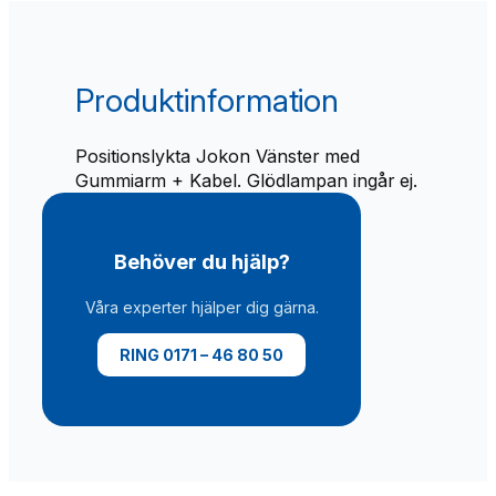
a
J
o
k
Produktinformation
o
n
Positionslykta Jokon Vänster med
V
Gummiarm + Kabel. Glödlampan ingår ej.
Ä
g
u
m
Behöver du hjälp?
m
i
Våra experter hjälper dig gärna.
+
k
RING 0171 – 46 80 50
a
b
e
l
m