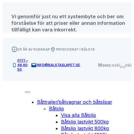
Hoppa
till
Vi genomför just nu ett systembyte och ber om
innehåll
förståelse för att priser eller annan information
tillfälligt kan vara inkorrekt.
50 ÅR AV KUNSKAP
PRODUCERAT I BÅLSTA
0171 –
Moms:
exkl
inkl
46 80
INFO@BALSTASLAPET.SE
50
Båttrailer/båtvagnar och båtslipar
Båtslip
Visa alla Båtslip
Båtslip lastvikt 500kg
Båtslip lastvikt 800kg