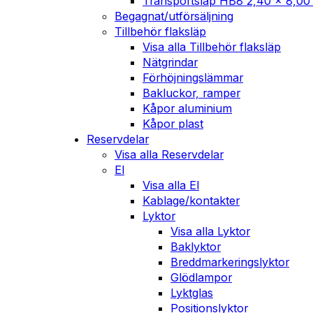
Transportsläp HB8 2,40 x 8,00
Begagnat/utförsäljning
Tillbehör flaksläp
Visa alla Tillbehör flaksläp
Nätgrindar
Förhöjningslämmar
Bakluckor, ramper
Kåpor aluminium
Kåpor plast
Reservdelar
Visa alla Reservdelar
El
Visa alla El
Kablage/kontakter
Lyktor
Visa alla Lyktor
Baklyktor
Breddmarkeringslyktor
Glödlampor
Lyktglas
Positionslyktor