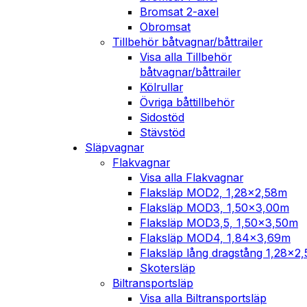
Bromsat 2-axel
Obromsat
Tillbehör båtvagnar/båttrailer
Visa alla Tillbehör
båtvagnar/båttrailer
Kölrullar
Övriga båttillbehör
Sidostöd
Stävstöd
Släpvagnar
Flakvagnar
Visa alla Flakvagnar
Flaksläp MOD2, 1,28×2,58m
Flaksläp MOD3, 1,50×3,00m
Flaksläp MOD3,5, 1,50×3,50m
Flaksläp MOD4, 1,84×3,69m
Flaksläp lång dragstång 1,28×2
Skotersläp
Biltransportsläp
Visa alla Biltransportsläp