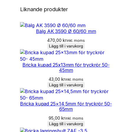
ä
n
Liknande produkter
g
d
Bälg AK 3590 Ø 60/60 mm
470,00
kr
inkl. moms
Lägg till i varukorg
Bricka kupad 25x13mm för tryckrör 50-
45mm
43,00
kr
inkl. moms
Lägg till i varukorg
Bricka kupad 25×14,5mm för tryckrör 50-
65mm
95,00
kr
inkl. moms
Lägg till i varukorg