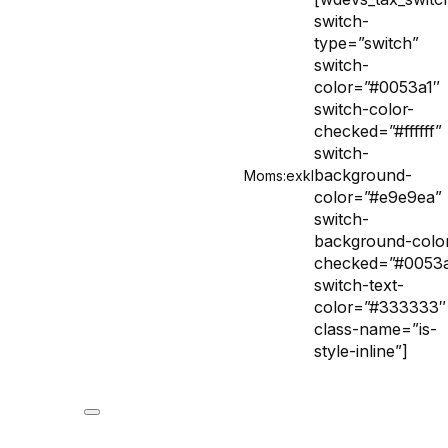
switch-
type=”switch”
switch-
color=”#0053a1″
switch-color-
checked=”#ffffff”
switch-
background-
Moms:
exkl
color=”#e9e9ea”
switch-
background-colo
checked=”#0053a
switch-text-
color=”#333333″
class-name=”is-
style-inline”]