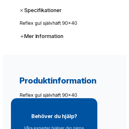
l
+
Specifikationer
e
x
Reflex gul självhäft 90×40
g
u
+
Mer Information
l
s
j
ä
l
v
h
Produktinformation
ä
f
t
Reflex gul självhäft 90×40
9
0
×
Behöver du hjälp?
4
0
Våra experter hjälper dig gärna.