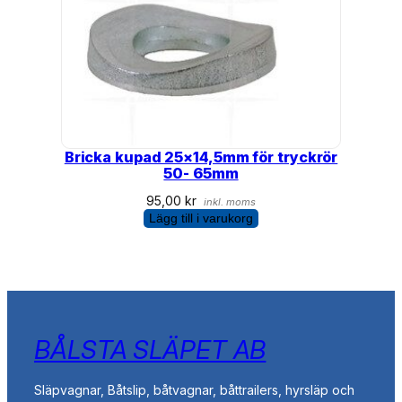
Bricka kupad 25×14,5mm för tryckrör
50- 65mm
95,00
kr
inkl. moms
Lägg till i varukorg
BÅLSTA SLÄPET AB
Släpvagnar, Båtslip, båtvagnar, båttrailers, hyrsläp och