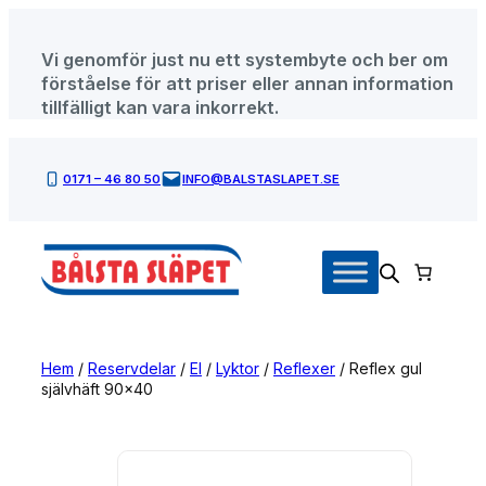
Hoppa
till
Vi genomför just nu ett systembyte och ber om
innehåll
förståelse för att priser eller annan information
tillfälligt kan vara inkorrekt.
0171 – 46 80 50
INFO@BALSTASLAPET.SE
Hem
/
Reservdelar
/
El
/
Lyktor
/
Reflexer
/ Reflex gul
självhäft 90×40