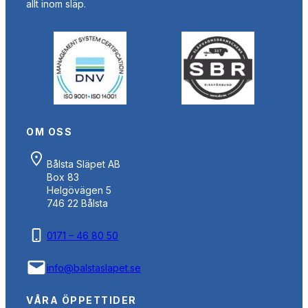
allt inom släp.
OM OSS
Bålsta Släpet AB
Box 83
Helgövägen 5
746 22 Bålsta
0171 – 46 80 50
info@balstaslapet.se
VÅRA ÖPPETTIDER