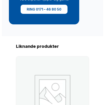
m
ä
RING 0171 – 46 80 50
n
g
d
Liknande produkter