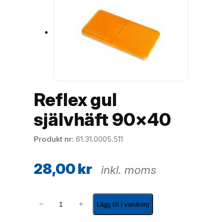
Reflex gul
självhäft 90×40
Produkt nr
61.31.0005.511
28,00
kr
inkl. moms
R
−
+
Lägg till i varukorg
e
f