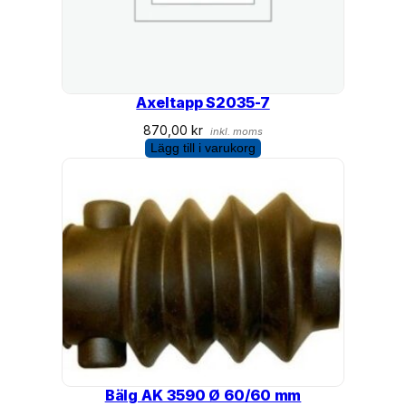
Axeltapp S2035-7
870,00
kr
inkl. moms
Lägg till i varukorg
Bälg AK 3590 Ø 60/60 mm