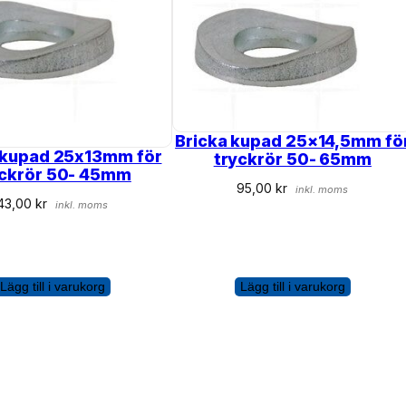
Bricka kupad 25×14,5mm fö
 kupad 25x13mm för
tryckrör 50- 65mm
yckrör 50- 45mm
95,00
kr
inkl. moms
43,00
kr
inkl. moms
Lägg till i varukorg
Lägg till i varukorg