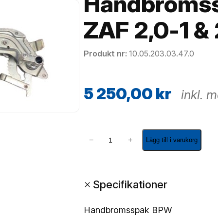
Handbromss
ZAF 2,0-1 & 
Produkt nr
10.05.203.03.47.0
5 250,00
kr
inkl. 
H
−
+
Lägg till i varukorg
a
n
d
+
Specifikationer
b
r
o
Handbromsspak BPW