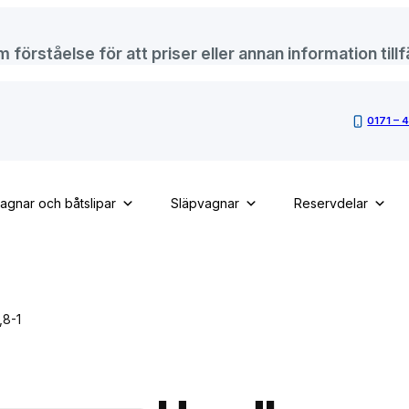
örståelse för att priser eller annan information tillfä
0171 – 
vagnar och båtslipar
Släpvagnar
Reservdelar
,8-1