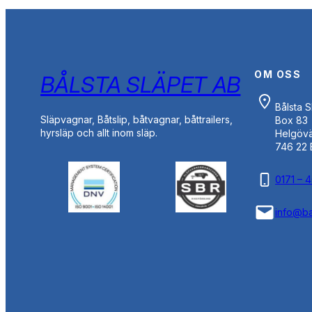
OM OSS
BÅLSTA SLÄPET AB
Bålsta 
Släpvagnar, Båtslip, båtvagnar, båttrailers,
Box 83
hyrsläp och allt inom släp.
Helgöv
746 22 
0171 – 
info@ba