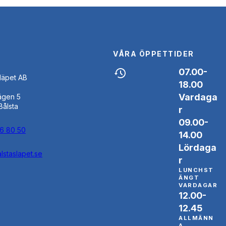
VÅRA ÖPPETTIDER
07.00-
Släpet AB
18.00
Vardaga
ägen 5
Bålsta
r
09.00-
46 80 50
14.00
Lördaga
lstaslapet.se
r
LUNCHST
ÄNGT
VARDAGAR
12.00-
12.45
ALLMÄNN
A