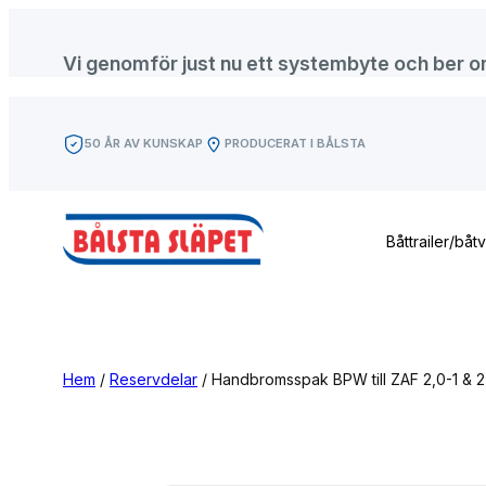
Hoppa
till
Vi genomför just nu ett systembyte och ber om f
innehåll
50 ÅR AV KUNSKAP
PRODUCERAT I BÅLSTA
Båttrailer/båt
Hem
/
Reservdelar
/ Handbromsspak BPW till ZAF 2,0-1 & 2