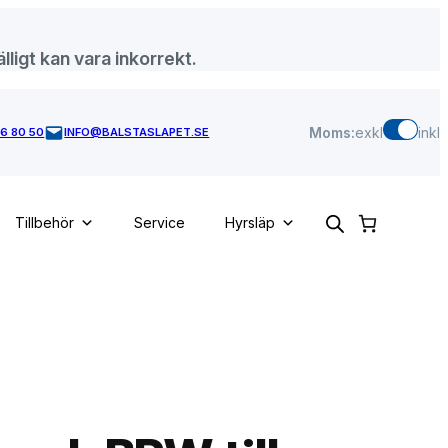
lligt kan vara inkorrekt.
Moms:
exkl
inkl
46 80 50
INFO@BALSTASLAPET.SE
Tillbehör
Service
Hyrsläp