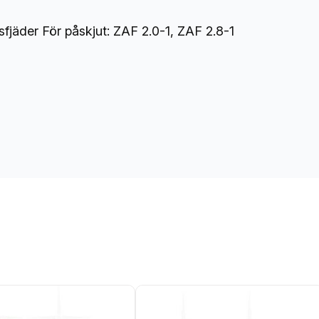
0
-
äder För påskjut: ZAF 2.0-1, ZAF 2.8-1
1
&
2
,
8
-
1
m
ä
n
g
d