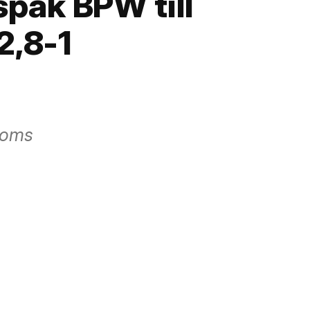
pak BPW till
2,8-1
moms