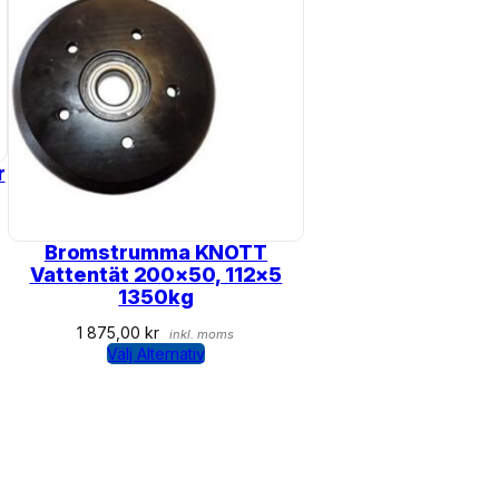
r
Bromstrumma KNOTT
Vattentät 200×50, 112×5
1350kg
1 875,00
kr
inkl. moms
Välj Alternativ