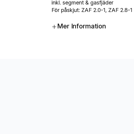
m
inkl. segment & gasfjäder
s
För påskjut: ZAF 2.0-1, ZAF 2.8-1
s
+
p
Mer Information
a
k
B
P
W
t
i
l
l
Z
A
F
2
,