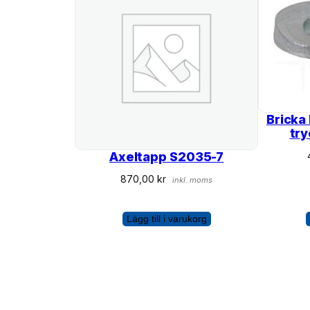
Bricka
tr
Axeltapp S2035-7
870,00
kr
inkl. moms
Lägg till i varukorg