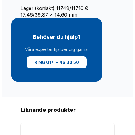
9
/
Lager (koniskt) 11749/11710 Ø
K
17,46/39,87 x 14,60 mm
-
L
M
Behöver du hjälp?
1
1
Våra experter hjälper dig gärna.
7
1
RING 0171 – 46 80 50
0
,
1
7
,
4
6
Liknande produkter
2
X
3
9