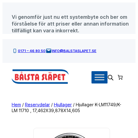
Hoppa
till
Vi genomför just nu ett systembyte och ber om
innehåll
förståelse för att priser eller annan information
tillfälligt kan vara inkorrekt.
0171 – 46 80 50
INFO@BALSTASLAPET.SE
Hem
/
Reservdelar
/
Hjullager
/ Hjullager K-LM11749/K-
LM 11710 , 17,462X39,878X14,605