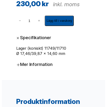
230,00
kr
inkl. moms
H
−
+
Lägg till i varukorg
j
u
l
+
Specifikationer
l
a
Lager (koniskt) 11749/11710
g
Ø 17,46/39,87 x 14,60 mm
e
r
+
Mer Information
K
-
L
M
1
1
7
Produktinformation
4