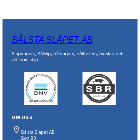
BÅLSTA SLÄPET AB
Släpvagnar, Båtslip, båtvagnar, båttrailers, hyrsläp och
allt inom släp.
OM OSS
Bålsta Släpet AB
Box 83