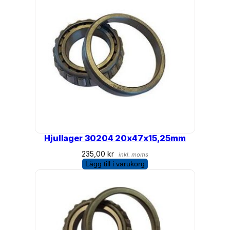
,
8
7
8
X
1
4
,
6
0
5
m
Hjullager 30204 20x47x15,25mm
ä
n
235,00
kr
inkl. moms
Lägg till i varukorg
g
d