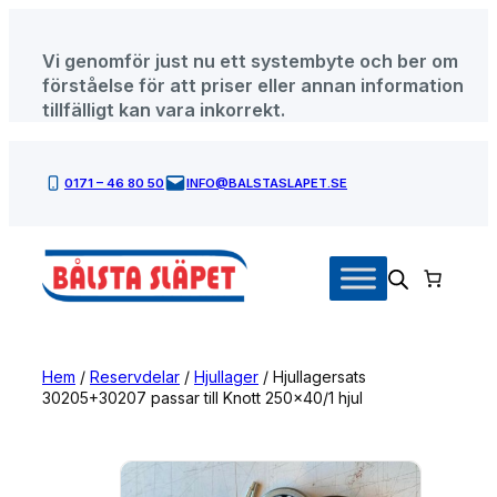
Hoppa
till
Vi genomför just nu ett systembyte och ber om
innehåll
förståelse för att priser eller annan information
tillfälligt kan vara inkorrekt.
0171 – 46 80 50
INFO@BALSTASLAPET.SE
Hem
/
Reservdelar
/
Hjullager
/ Hjullagersats
30205+30207 passar till Knott 250×40/1 hjul