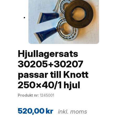
Hjullagersats
30205+30207
passar till Knott
250×40/1 hjul
Produkt nr
1245001
520,00
kr
inkl. moms