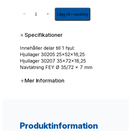
H
−
+
Lägg till i varukorg
j
u
l
+
Specifikationer
l
a
Innehåller delar till 1 hjul:
g
Hjullager 30205 25x52x16,25
e
Hjullager 30207 35x72x18,25
r
Navtätning FEY Ø 35/72 x 7 mm
s
a
+
Mer Information
t
s
3
0
2
0
5
Produktinformation
+