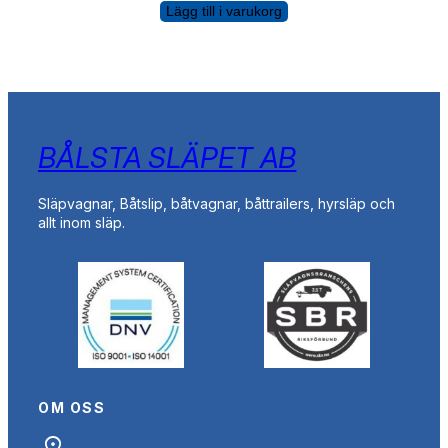
Lägg till i varukorg
BÅLSTA SLÄPET AB
Släpvagnar, Båtslip, båtvagnar, båttrailers, hyrsläp och
allt inom släp.
OM OSS