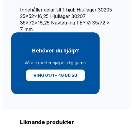
3
0
Innehåller delar till 1 hjul: Hjullager 30205
2
25x52x16,25 Hjullager 30207
0
35x72x18,25 Navtätning FEY Ø 35/72 x
7
7 mm
p
a
s
Behöver du hjälp?
s
a
Våra experter hjälper dig gärna.
r
t
RING 0171 – 46 80 50
i
l
l
K
n
o
t
Liknande produkter
t
2