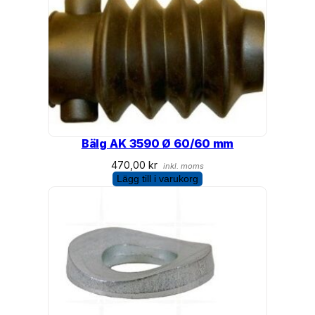
Bälg AK 3590 Ø 60/60 mm
470,00
kr
inkl. moms
Lägg till i varukorg