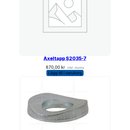
Axeltapp S2035-7
870,00
kr
inkl. moms
Lägg till i varukorg