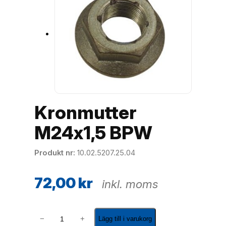
Kronmutter
M24x1,5 BPW
Produkt nr
10.02.5207.25.04
72,00
kr
inkl. moms
K
−
+
Lägg till i varukorg
r