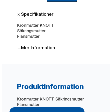
o
n
+
Specifikationer
m
u
Kronmutter KNOTT
t
Säkringsmutter
t
Flänsmutter
e
r
+
Mer Information
M
2
4
x
1
,
5
Produktinformation
B
P
W
Kronmutter KNOTT Säkringsmutter
m
Flänsmutter
ä