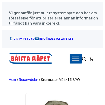
Hoppa
till
Vi genomför just nu ett systembyte och ber om
innehåll
förståelse för att priser eller annan information
tillfälligt kan vara inkorrekt.
0171 – 46 80 50
INFO@BALSTASLAPET.SE
Hem
/
Reservdelar
/ Kronmutter M24x1,5 BPW