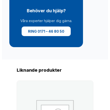
n
g
Behöver du hjälp?
d
Våra experter hjälper dig gärna.
RING 0171 – 46 80 50
Liknande produkter