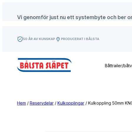
Hoppa
till
Vi genomför just nu ett systembyte och ber om f
innehåll
50 ÅR AV KUNSKAP
PRODUCERAT I BÅLSTA
Båttrailer/båt
Hem
/
Reservdelar
/
Kulkopplingar
/ Kulkoppling 50mm K