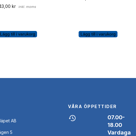
43,00
kr
inkl. moms
Lägg till i varukorg
Lägg till i varukorg
VÅRA ÖPPETTIDER
07.00-
Släpet AB
18.00
Vardaga
ägen 5