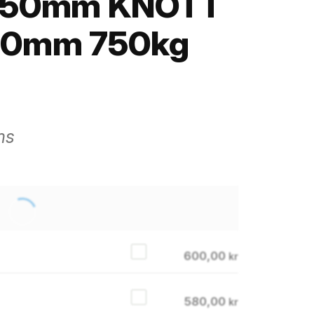
g 50mm KNOTT
50mm 750kg
ms
600,00
kr
580,00
kr