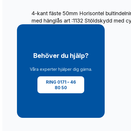
4-kant fäste 50mm Horisontel bultindeln
med hänglås art :1132 Stöldskydd med cy
Behöver du hjälp?
Våra experter hjälper dig gärna.
RING 0171 – 46
80 50