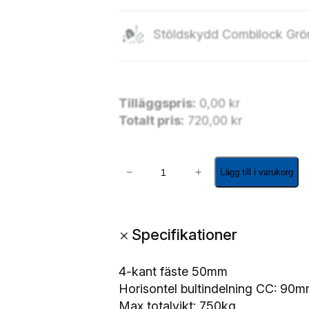
Stöldskydd Combilock Gr
Tilläggspris:
0,00
kr
Totalt pris:
720,00
kr
K
−
+
Lägg till i varukorg
u
l
k
+
Specifikationer
o
p
p
4-kant fäste 50mm
l
Horisontel bultindelning CC: 90m
i
Max totalvikt: 750kg