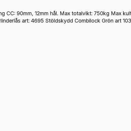
0
x
ing CC: 90mm, 12mm hål. Max totalvikt: 750kg Max kul
5
linderlås art: 4695 Stöldskydd Combilock Grön art 10
0
m
m
7
5
0
k
g
m
ä
n
g
d