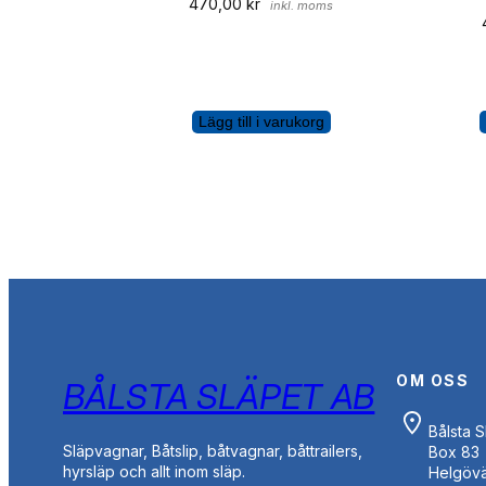
470,00
kr
inkl. moms
Lägg till i varukorg
OM OSS
BÅLSTA SLÄPET AB
Bålsta 
Släpvagnar, Båtslip, båtvagnar, båttrailers,
Box 83
hyrsläp och allt inom släp.
Helgöv