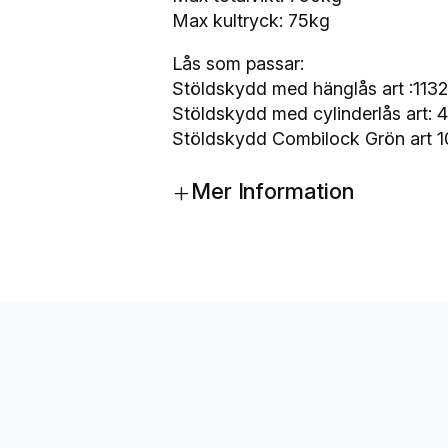
n
Max kultryck: 75kg
g
Lås som passar:
5
Stöldskydd med hänglås art :1132
0
Stöldskydd med cylinderlås art: 
m
Stöldskydd Combilock Grön art 
m
K
+
Mer Information
N
O
T
T
K
7
,
5
-
K
5