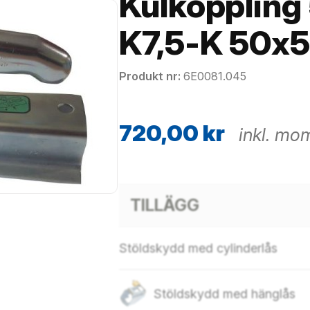
Kulkopplin
K7,5-K 50x
Produkt nr
6E0081.045
720,00
kr
inkl. mo
TILLÄGG
Stöldskydd med cylinderlås
Stöldskydd med hänglås