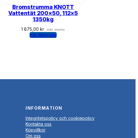
Bromstrumma KNOTT
Vattentät 200×50, 112×5
1350kg
1 875,00
kr
inkl. moms
Välj Alternativ
INFORMATION
Integritetspolicy och cookiepolicy
Kontakta oss
Köpvillkor
Om oss