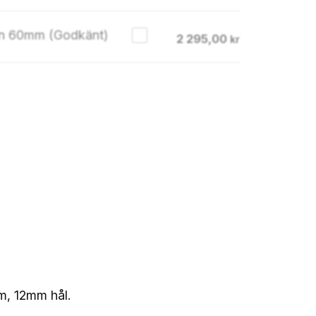
ön 60mm (Godkänt)
2 295,00
kr
m, 12mm hål.