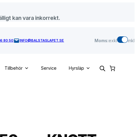
lligt kan vara inkorrekt.
Moms:
exkl
inkl
46 80 50
INFO@BALSTASLAPET.SE
Tillbehör
Service
Hyrsläp