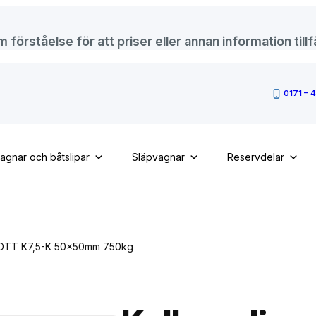
örståelse för att priser eller annan information tillfä
0171 – 
vagnar och båtslipar
Släpvagnar
Reservdelar
NOTT K7,5-K 50x50mm 750kg