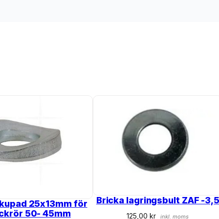
Bricka lagringsbult ZAF -3,
 kupad 25x13mm för
yckrör 50- 45mm
125,00
kr
inkl. moms