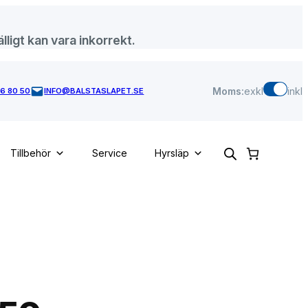
lligt kan vara inkorrekt.
Moms:
exkl
inkl
46 80 50
INFO@BALSTASLAPET.SE
Tillbehör
Service
Hyrsläp