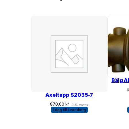
Bälg 
Axeltapp S2035-7
870,00
kr
inkl. moms
Lägg till i varukorg