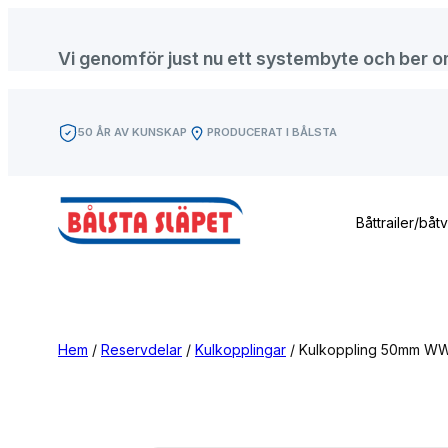
Hoppa
till
Vi genomför just nu ett systembyte och ber om f
innehåll
50 ÅR AV KUNSKAP
PRODUCERAT I BÅLSTA
Båttrailer/båt
Hem
/
Reservdelar
/
Kulkopplingar
/ Kulkoppling 50mm WW