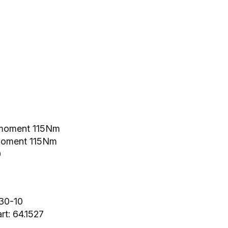
smoment 115Nm
smoment 115Nm
0
030-10
t: 64.1527