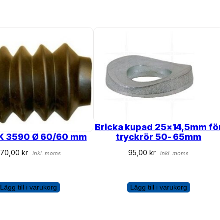
Bricka kupad 25×14,5mm fö
tryckrör 50- 65mm
AK 3590 Ø 60/60 mm
95,00
kr
470,00
kr
inkl. moms
inkl. moms
Lägg till i varukorg
Lägg till i varukorg