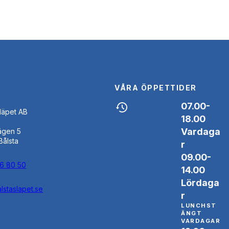
VÅRA ÖPPETTIDER
07.00-
Släpet AB
18.00
Vardaga
ägen 5
Bålsta
r
09.00-
46 80 50
14.00
Lördaga
lstaslapet.se
r
LUNCHST
ÄNGT
VARDAGAR