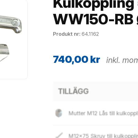
Kulkopplin
WW150-RB Ø
Produkt nr
64.1162
740,00
kr
inkl. mo
TILLÄGG
Mutter M12 Lås till kulkopp
M12x75 Skruv till kulkoppl