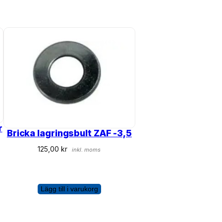
r
Bricka lagringsbult ZAF -3,5
125,00
kr
inkl. moms
Lägg till i varukorg