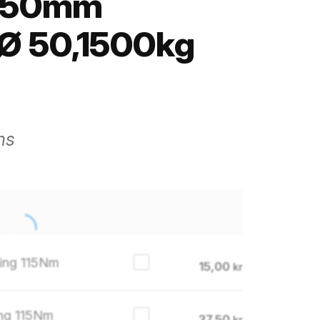
g 50mm
 50,1500kg
ms
ling 115Nm
15,00
kr
ing 115Nm
37,50
kr