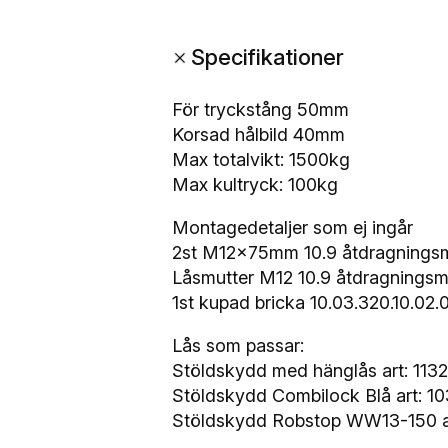
l
k
+
Specifikationer
o
p
p
För tryckstång 50mm
l
Korsad hålbild 40mm
i
Max totalvikt: 1500kg
n
Max kultryck: 100kg
g
Montagedetaljer som ej ingår
5
2st M12x75mm 10.9 åtdragning
0
Låsmutter M12 10.9 åtdragning
m
1st kupad bricka 10.03.320.10.02.
m
W
Lås som passar:
W
Stöldskydd med hänglås art: 1132
1
Stöldskydd Combilock Blå art: 1
5
Stöldskydd Robstop WW13-150 ar
0