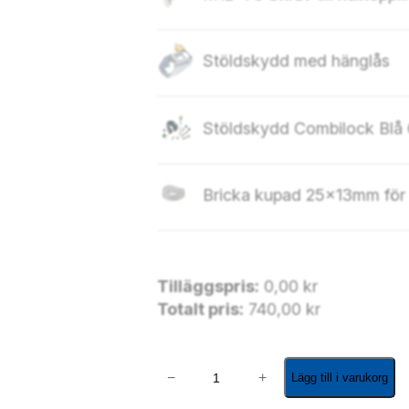
Stöldskydd med hänglås
Stöldsk
Bricka kupad 25x13mm för
Tilläggspris:
0,00
kr
Totalt pris:
740,00
kr
K
−
+
Lägg till i varukorg
u