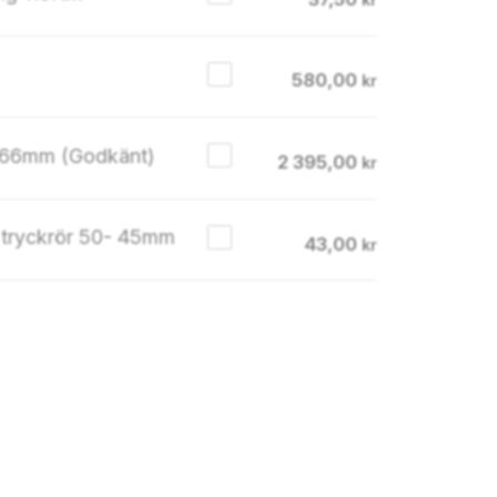
580,00
kr
ydd Combilock Blå 66mm (Godkänt)
2 395,00
kr
 tryckrör 50- 45mm
43,00
kr