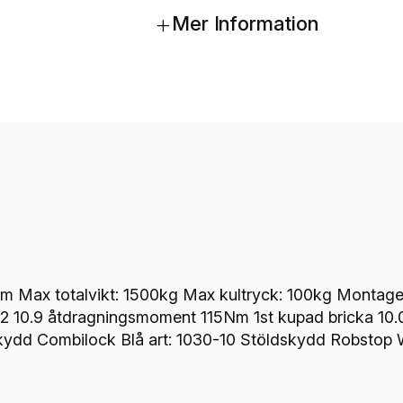
-
+
Mer Information
R
B
Ø
5
0
,
1
5
0
0
k
g
m Max totalvikt: 1500kg Max kultryck: 100kg Montage
m
10.9 åtdragningsmoment 115Nm 1st kupad bricka 10.0
ä
skydd Combilock Blå art: 1030-10 Stöldskydd Robstop 
n
g
d