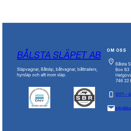
OM OSS
BÅLSTA SLÄPET AB
Bålsta 
Släpvagnar, Båtslip, båtvagnar, båttrailers,
Box 83
hyrsläp och allt inom släp.
Helgöv
746 22 
0171 – 
info@ba