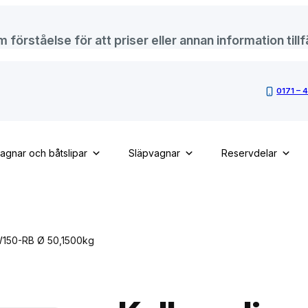
örståelse för att priser eller annan information tillfä
0171 – 
vagnar och båtslipar
Släpvagnar
Reservdelar
150-RB Ø 50,1500kg