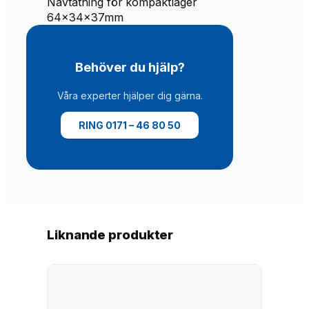
Navtätning för kompaktlager
O
64x34x37mm
T
T
m
Behöver du hjälp?
ä
n
Våra experter hjälper dig gärna.
g
d
RING 0171 – 46 80 50
Liknande produkter