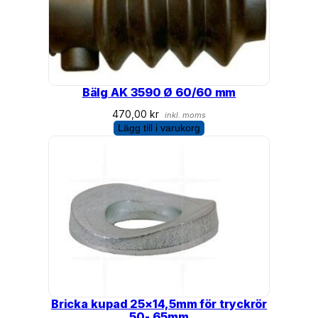
Bälg AK 3590 Ø 60/60 mm
470,00
kr
inkl. moms
Lägg till i varukorg
Bricka kupad 25×14,5mm för tryckrör
50- 65mm