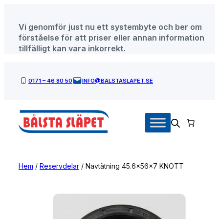
Hoppa
till
Vi genomför just nu ett systembyte och ber om
innehåll
förståelse för att priser eller annan information
tillfälligt kan vara inkorrekt.
0171 – 46 80 50
INFO@BALSTASLAPET.SE
Hem
/
Reservdelar
/ Navtätning 45.6x56x7 KNOTT