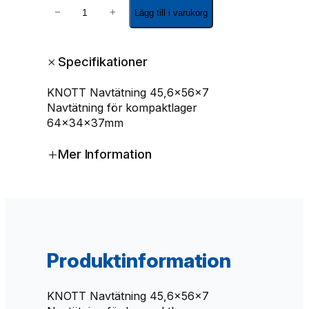
N
−
+
Lägg till i varukorg
a
v
t
+
Specifikationer
ä
t
KNOTT Navtätning 45,6x56x7
n
Navtätning för kompaktlager
i
64x34x37mm
n
g
+
Mer Information
4
5
.
6
x
5
6
Produktinformation
x
7
K
KNOTT Navtätning 45,6x56x7
N