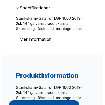
n
+
Specifikationer
k
s
Stänkskärm-Sats för LGF 1600 2019-
k
2st. 14″ galvaniserade skärmar,
ä
Skärmstags fäste inkl. montage delar.
r
m
+
Mer Information
-
S
a
t
s
f
ö
Produktinformation
r
L
G
Stänkskärm-Sats för LGF 1600 2019-
F
2st. 14″ galvaniserade skärmar,
1
Skärmstags fäste inkl. montage delar.
6