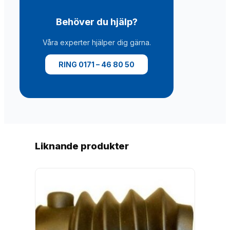
0
0
Behöver du hjälp?
2
0
Våra experter hjälper dig gärna.
1
9
RING 0171 – 46 80 50
-
m
ä
n
g
d
Liknande produkter