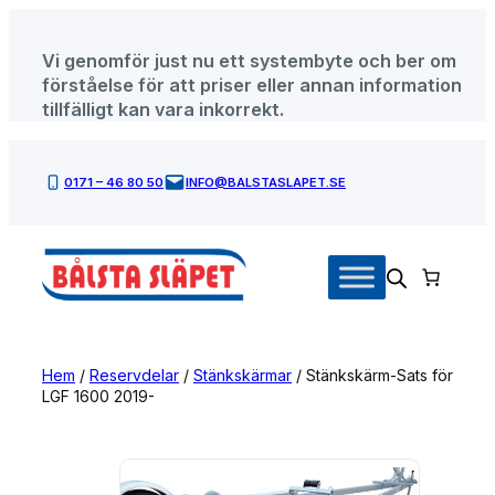
Hoppa
till
Vi genomför just nu ett systembyte och ber om
innehåll
förståelse för att priser eller annan information
tillfälligt kan vara inkorrekt.
0171 – 46 80 50
INFO@BALSTASLAPET.SE
Hem
/
Reservdelar
/
Stänkskärmar
/ Stänkskärm-Sats för
LGF 1600 2019-