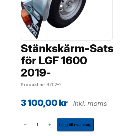
Stänkskärm-Sats
för LGF 1600
2019-
Produkt nr
6702-2
3 100,00
kr
inkl. moms
S
−
+
Lägg till i varukorg
t
ä