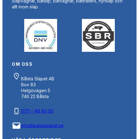
Släpvagnar, Båtslip, båtvagnar, båttrailers, hyrsläp och
allt inom släp.
OM OSS
Bålsta Släpet AB
Box 83
Helgövägen 5
746 22 Bålsta
0171 – 46 80 50
info@balstaslapet.se