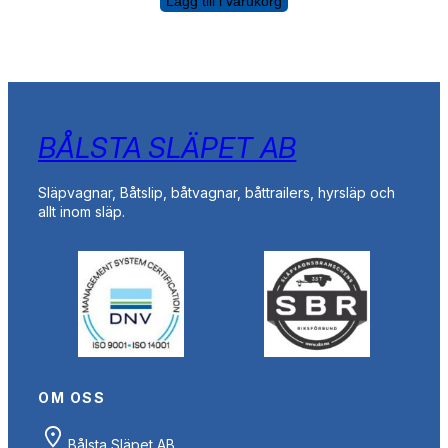
Lägg till i varukorg
BÅLSTA SLÄPET AB
Släpvagnar, Båtslip, båtvagnar, båttrailers, hyrsläp och
allt inom släp.
OM OSS
Bålsta Släpet AB