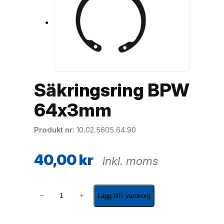
Säkringsring BPW
64x3mm
Produkt nr
10.02.5605.64.90
40,00
kr
inkl. moms
S
−
+
Lägg till i varukorg
ä
k
r