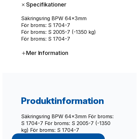
+
Specifikationer
i
n
Säkringsring BPW 64x3mm
g
För broms: S 1704-7
s
För broms: S 2005-7 (-1350 kg)
r
För broms: S 1704-7
i
n
+
Mer Information
g
B
P
W
6
4
x
Produktinformation
3
m
m
Säkringsring BPW 64x3mm För broms:
m
S 1704-7 För broms: S 2005-7 (-1350
ä
kg) För broms: S 1704-7
n