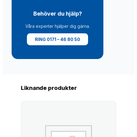
g
d
Behöver du hjälp?
Våra experter hjälper dig gärna.
RING 0171 – 46 80 50
Liknande produkter