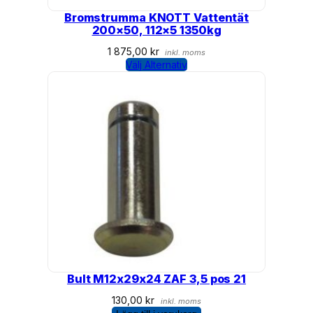
Bromstrumma KNOTT Vattentät
200×50, 112×5 1350kg
1 875,00
kr
inkl. moms
Välj Alternativ
Bult M12x29x24 ZAF 3,5 pos 21
130,00
kr
inkl. moms