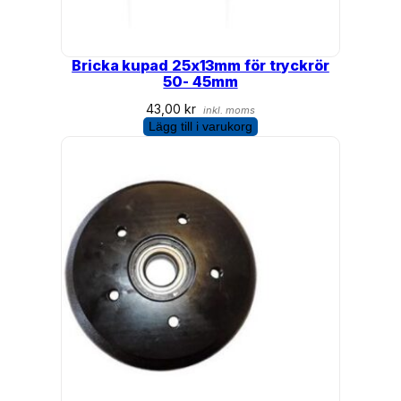
Bricka kupad 25x13mm för tryckrör
50- 45mm
43,00
kr
inkl. moms
Lägg till i varukorg