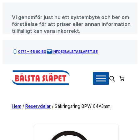
Hoppa
till
Vi genomför just nu ett systembyte och ber om
innehåll
förståelse för att priser eller annan information
tillfälligt kan vara inkorrekt.
0171 – 46 80 50
INFO@BALSTASLAPET.SE
Hem
/
Reservdelar
/ Säkringsring BPW 64x3mm