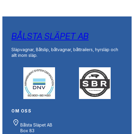
BÅLSTA SLÄPET AB
Släpvagnar, Båtslip, båtvagnar, båttrailers, hyrsläp och
allt inom släp.
OM OSS
Bålsta Släpet AB
Box 83