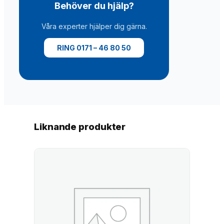
Behöver du hjälp?
n
g
Våra experter hjälper dig gärna.
a
d
RING 0171 – 46 80 50
m
ä
n
g
d
Liknande produkter