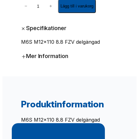
M
−
+
Lägg till i varukorg
6
S
M
+
Specifikationer
1
2
M6S M12x110 8.8 FZV delgängad
x
1
+
Mer Information
1
0
8
.
8
F
Z
Produktinformation
V
d
e
M6S M12x110 8.8 FZV delgängad
l
g
ä