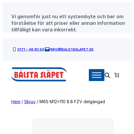
Hoppa
till
Vi genomför just nu ett systembyte och ber om
innehåll
förståelse för att priser eller annan information
tillfälligt kan vara inkorrekt.
0171 – 46 80 50
INFO@BALSTASLAPET.SE
Hem
/
Skruv
/ M6S M12x110 8.8 FZV delgängad