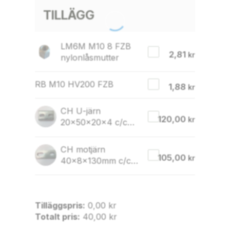
TILLÄGG
LM6M M10 8 FZB
2,81
kr
nylonlåsmutter
RB M10 HV200 FZB
1,88
kr
CH U-järn
120,00
kr
20x50x20x4 c/c
52-75
CH motjärn
105,00
kr
40x8x130mm c/c
52-92
Tilläggspris:
0,00
kr
Totalt pris:
40,00
kr