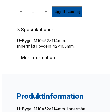
U
−
+
Lägg till i varukorg
-
b
y
+
Specifikationer
g
e
U-Bygel M10x52x114mm.
l
Innermått i bygeln 42x105mm.
M
1
+
Mer Information
0
x
5
2
x
1
1
Produktinformation
4
m
ä
U-Bygel M10x52x114mm. Innermått i