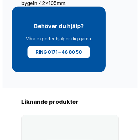
n
bygeln 42x105mm.
g
d
Behöver du hjälp?
Våra experter hjälper dig gärna.
RING 0171 – 46 80 50
Liknande produkter