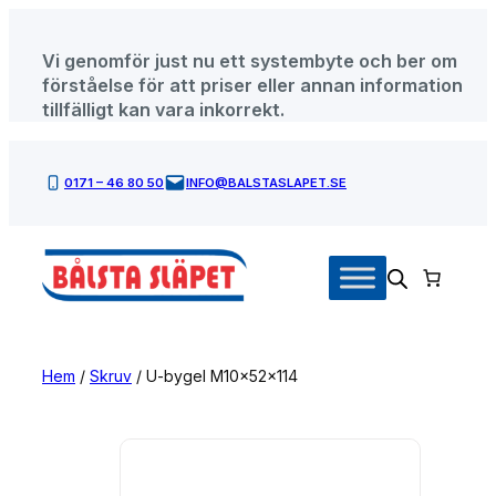
Hoppa
till
Vi genomför just nu ett systembyte och ber om
innehåll
förståelse för att priser eller annan information
tillfälligt kan vara inkorrekt.
0171 – 46 80 50
INFO@BALSTASLAPET.SE
Hem
/
Skruv
/ U-bygel M10x52x114