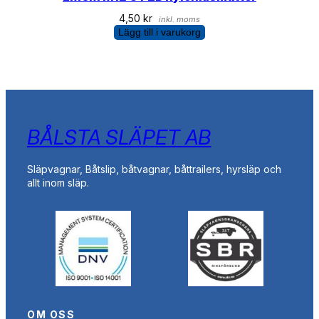
4,50
kr
inkl. moms
Lägg till i varukorg
BÅLSTA SLÄPET AB
Släpvagnar, Båtslip, båtvagnar, båttrailers, hyrsläp och
allt inom släp.
OM OSS