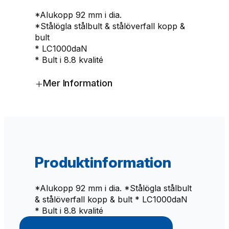
i
*Alukopp 92 mm i dia.
n
*Stålögla stålbult & stålöverfall kopp &
g
bult
s
* LC1000daN
ö
* Bult i 8.8 kvalité
g
l
+
Mer Information
a
2
0
0
0
k
g
Produktinformation
4
d
e
*Alukopp 92 mm i dia. *Stålögla stålbult
l
& stålöverfall kopp & bult * LC1000daN
a
* Bult i 8.8 kvalité
t