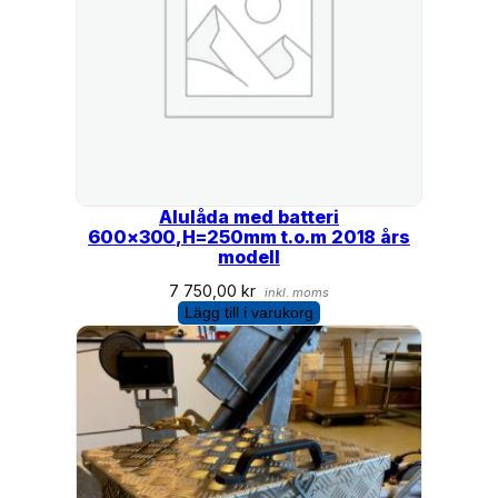
Alulåda med batteri
600×300,H=250mm t.o.m 2018 års
modell
7 750,00
kr
inkl. moms
Lägg till i varukorg