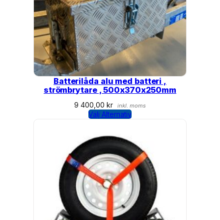
Batterilåda alu med batteri ,
strömbrytare , 500x370x250mm
9 400,00
kr
inkl. moms
Välj Alternativ