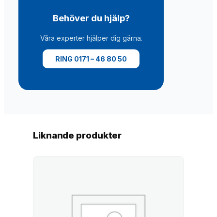
i
e
Behöver du hjälp?
t
t
Våra experter hjälper dig gärna.
s
e
RING 0171 – 46 80 50
t
m
ä
n
g
d
Liknande produkter