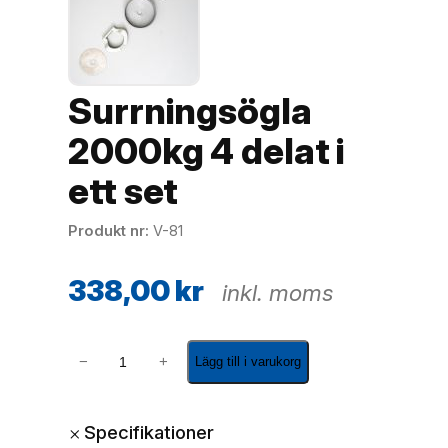
Surrningsögla
2000kg 4 delat i
ett set
Produkt nr
V-81
338,00
kr
inkl. moms
S
−
+
Lägg till i varukorg
u
r
r
+
Specifikationer
n