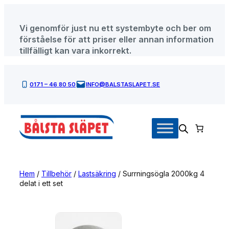
Hoppa
till
Vi genomför just nu ett systembyte och ber om
innehåll
förståelse för att priser eller annan information
tillfälligt kan vara inkorrekt.
0171 – 46 80 50
INFO@BALSTASLAPET.SE
Hem
/
Tillbehör
/
Lastsäkring
/ Surrningsögla 2000kg 4
delat i ett set