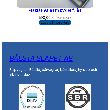
Flaklås Atlas m bygel f. lås
590,00
kr
inkl. moms
Lägg till i varukorg
BÅLSTA SLÄPET AB
Släpvagnar, Båtslip, båtvagnar, båttrailers, hyrsläp och
allt inom släp.