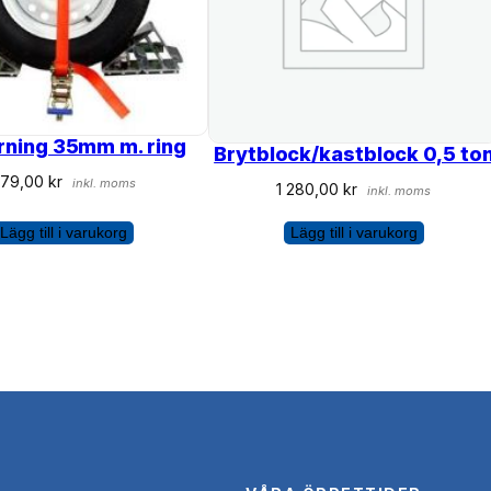
0
×
4
0
p
rrning 35mm m. ring
r
Brytblock/kastblock 0,5 to
o
479,00
kr
inkl. moms
1 280,00
kr
inkl. moms
f
i
Lägg till i varukorg
Lägg till i varukorg
l
m
ä
n
g
d