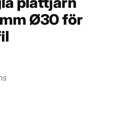
a plattjärn
mm Ø30 för
il
ms