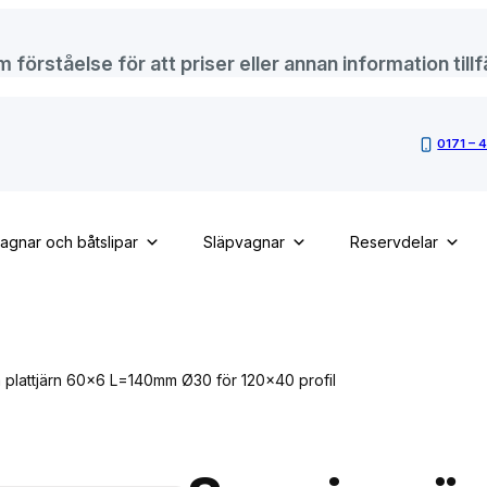
örståelse för att priser eller annan information tillfä
0171 – 
vagnar och båtslipar
Släpvagnar
Reservdelar
 plattjärn 60×6 L=140mm Ø30 för 120×40 profil