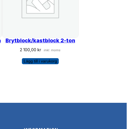
n
Brytblock/kastblock 2-ton
2 100,00
kr
inkl. moms
Lägg till i varukorg