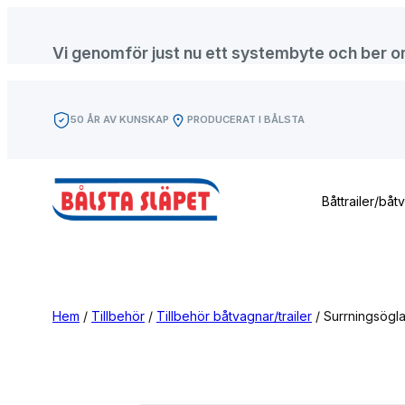
Hoppa
till
Vi genomför just nu ett systembyte och ber om f
innehåll
50 ÅR AV KUNSKAP
PRODUCERAT I BÅLSTA
Båttrailer/båt
Hem
/
Tillbehör
/
Tillbehör båtvagnar/trailer
/ Surrningsögla