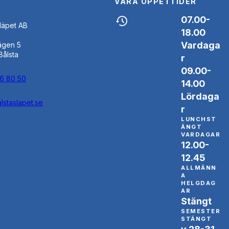
VÅRA ÖPPETTIDER
07.00-
Släpet AB
18.00
Vardaga
ägen 5
Bålsta
r
09.00-
46 80 50
14.00
Lördaga
lstaslapet.se
r
LUNCHST
ÄNGT
VARDAGAR
12.00-
12.45
ALLMÄNN
A
HELGDAG
AR
Stängt
SEMESTER
STÄNGT