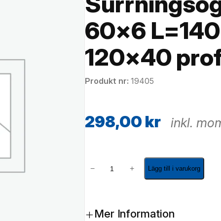
Surrningsögl
60×6 L=140
120×40 prof
Produkt nr
19405
298,00
kr
inkl. mo
S
−
+
Lägg till i varukorg
u
r
r
+
Mer Information
n