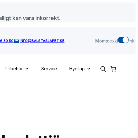
lligt kan vara inkorrekt.
Moms:
exkl
inkl
46 80 50
INFO@BALSTASLAPET.SE
Tillbehör
Service
Hyrsläp