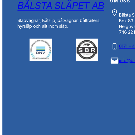
OM OSS
BÅLSTA SLÄPET AB
Bålsta 
Släpvagnar, Båtslip, båtvagnar, båttrailers,
Box 83
hyrsläp och allt inom släp.
Helgöv
746 22 
0171 – 
info@ba