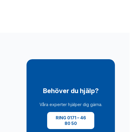
Behöver du hjälp?
Våra experter hjälper dig gärna.
RING 0171 – 46
80 50