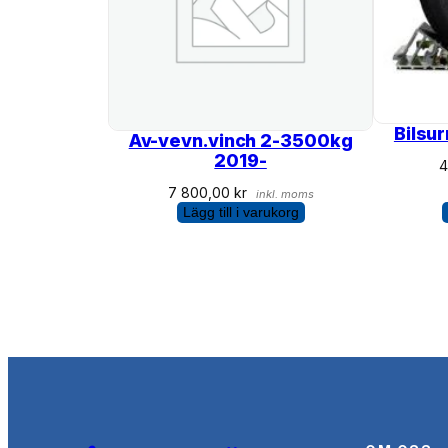
Bilsu
Av-vevn.vinch 2-3500kg
2019-
7 800,00
kr
inkl. moms
Lägg till i varukorg