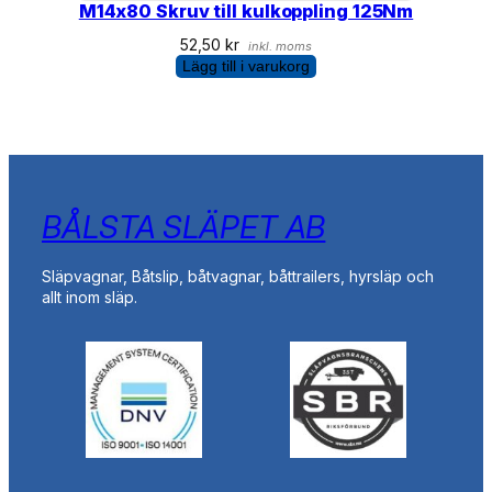
M14x80 Skruv till kulkoppling 125Nm
52,50
kr
inkl. moms
Lägg till i varukorg
BÅLSTA SLÄPET AB
Släpvagnar, Båtslip, båtvagnar, båttrailers, hyrsläp och
allt inom släp.