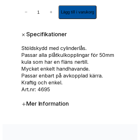
S
−
+
Lägg till i varukorg
t
ö
l
+
Specifikationer
d
s
Stöldskydd med cylinderlås.
k
Passar alla plåtkulkopplingar för 50mm
y
kula som har en fläns nertill.
d
Mycket enkelt handhavande.
d
Passar enbart på avkopplad kärra.
m
Kraftig och enkel.
e
Art.nr: 4695
d
c
+
Mer Information
y
l
i
n
d
e