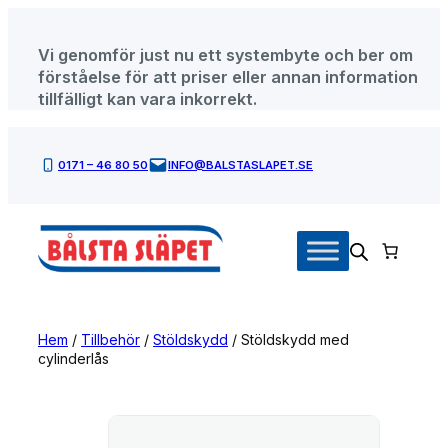
Hoppa
till
Vi genomför just nu ett systembyte och ber om
innehåll
förståelse för att priser eller annan information
tillfälligt kan vara inkorrekt.
0171 – 46 80 50
INFO@BALSTASLAPET.SE
Hem
/
Tillbehör
/
Stöldskydd
/ Stöldskydd med
cylinderlås