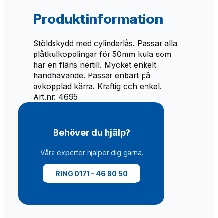
r
Produktinformation
l
å
s
Stöldskydd med cylinderlås. Passar alla
m
plåtkulkopplingar för 50mm kula som
ä
har en fläns nertill. Mycket enkelt
n
handhavande. Passar enbart på
g
avkopplad kärra. Kraftig och enkel.
d
Art.nr: 4695
Behöver du hjälp?
Våra experter hjälper dig gärna.
RING 0171 – 46 80 50