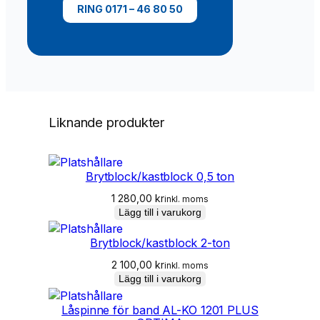
RING 0171 – 46 80 50
g
d
Liknande produkter
Brytblock/kastblock 0,5 ton
1 280,00
kr
inkl. moms
Lägg till i varukorg
Brytblock/kastblock 2-ton
2 100,00
kr
inkl. moms
Lägg till i varukorg
Låspinne för band AL-KO 1201 PLUS