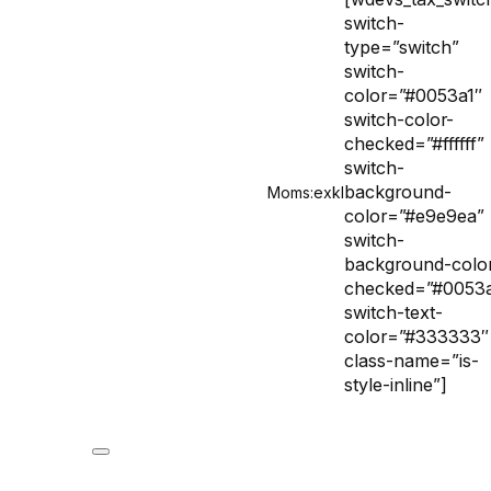
switch-
type=”switch”
switch-
color=”#0053a1″
switch-color-
checked=”#ffffff”
switch-
background-
Moms:
exkl
color=”#e9e9ea”
switch-
background-colo
checked=”#0053a
switch-text-
color=”#333333″
class-name=”is-
style-inline”]