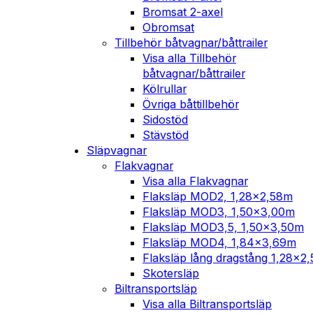
Bromsat 2-axel
Obromsat
Tillbehör båtvagnar/båttrailer
Visa alla Tillbehör
båtvagnar/båttrailer
Kölrullar
Övriga båttillbehör
Sidostöd
Stävstöd
Släpvagnar
Flakvagnar
Visa alla Flakvagnar
Flaksläp MOD2, 1,28×2,58m
Flaksläp MOD3, 1,50×3,00m
Flaksläp MOD3,5, 1,50×3,50m
Flaksläp MOD4, 1,84×3,69m
Flaksläp lång dragstång 1,28×2
Skotersläp
Biltransportsläp
Visa alla Biltransportsläp