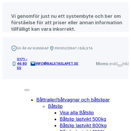
Hoppa
till
Vi genomför just nu ett systembyte och ber om
innehåll
förståelse för att priser eller annan information
tillfälligt kan vara inkorrekt.
50 ÅR AV KUNSKAP
PRODUCERAT I BÅLSTA
0171 –
Moms:
exkl
inkl
46 80
INFO@BALSTASLAPET.SE
50
Båttrailer/båtvagnar och båtslipar
Båtslip
Visa alla Båtslip
Båtslip lastvikt 500kg
Båtslip lastvikt 800kg