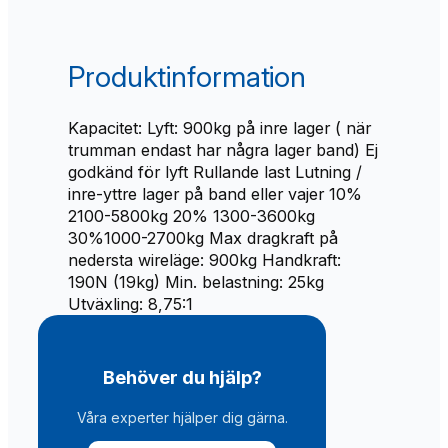
r
b
å
Produktinformation
t
a
r
Kapacitet: Lyft: 900kg på inre lager ( när
1
trumman endast har några lager band) Ej
3
godkänd för lyft Rullande last Lutning /
0
inre-yttre lager på band eller vajer 10%
0
2100-5800kg 20% 1300-3600kg
-
30%1000-2700kg Max dragkraft på
3
nedersta wireläge: 900kg Handkraft:
0
190N (19kg) Min. belastning: 25kg
0
Utväxling: 8,75:1
0
k
g
Behöver du hjälp?
)
m
Våra experter hjälper dig gärna.
ä
n