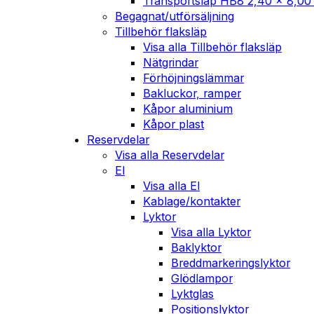
Transportsläp HB8 2,40 x 8,00
Begagnat/utförsäljning
Tillbehör flaksläp
Visa alla Tillbehör flaksläp
Nätgrindar
Förhöjningslämmar
Bakluckor, ramper
Kåpor aluminium
Kåpor plast
Reservdelar
Visa alla Reservdelar
El
Visa alla El
Kablage/kontakter
Lyktor
Visa alla Lyktor
Baklyktor
Breddmarkeringslyktor
Glödlampor
Lyktglas
Positionslyktor