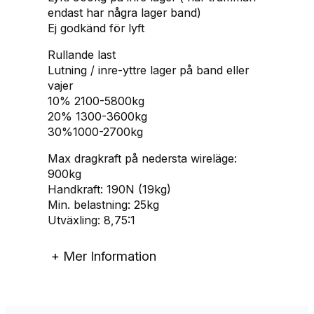
-
endast har några lager band)
K
Ej godkänd för lyft
O
Rullande last
9
Lutning / inre-yttre lager på band eller
0
vajer
1
10% 2100-5800kg
P
20% 1300-3600kg
l
30%1000-2700kg
u
s
Max dragkraft på nedersta wireläge:
1
900kg
0
Handkraft: 190N (19kg)
m
Min. belastning: 25kg
b
Utväxling: 8,75:1
a
n
+
Mer Information
d
(
f
ö