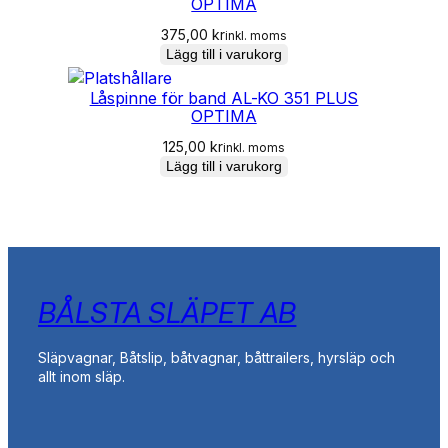
OPTIMA
375,00
kr
inkl. moms
Lägg till i varukorg
Låspinne för band AL-KO 351 PLUS
OPTIMA
125,00
kr
inkl. moms
Lägg till i varukorg
BÅLSTA SLÄPET AB
Släpvagnar, Båtslip, båtvagnar, båttrailers, hyrsläp och
allt inom släp.