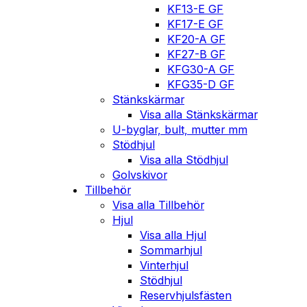
KF13-E GF
KF17-E GF
KF20-A GF
KF27-B GF
KFG30-A GF
KFG35-D GF
Stänkskärmar
Visa alla Stänkskärmar
U-byglar, bult, mutter mm
Stödhjul
Visa alla Stödhjul
Golvskivor
Tillbehör
Visa alla Tillbehör
Hjul
Visa alla Hjul
Sommarhjul
Vinterhjul
Stödhjul
Reservhjulsfästen