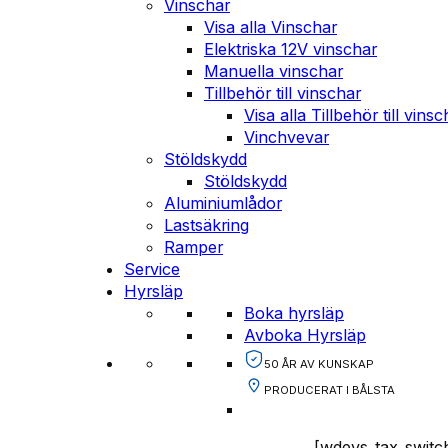
Vinschar
Visa alla Vinschar
Elektriska 12V vinschar
Manuella vinschar
Tillbehör till vinschar
Visa alla Tillbehör till vinsc
Vinchvevar
Stöldskydd
Stöldskydd
Aluminiumlådor
Lastsäkring
Ramper
Service
Hyrsläp
Boka hyrsläp
Avboka Hyrsläp
50 ÅR AV KUNSKAP
PRODUCERAT I BÅLSTA
[wdevs_tax_switc